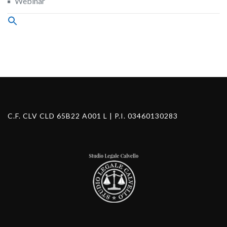
Webinar
Search
for:
Search Button
C.F. CLV CLD 65B22 A001 L | P.I. 03460130283