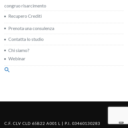
congruo risarcimento
Recupero Crediti
Prenota una consulenza
Contatta lo studio
Chi siamo?
Webinar
Search
for:
Search Button
C.F. CLV CLD 65B22 A001 L | P.I. 03460130283