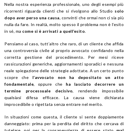
Nella nostra esperienza professionale, uno degli esempi più
ricorrenti riguarda clienti che si rivolgono allo Studio
solo
dopo aver perso una causa
, convinti che ormai non ci sia più
nulla da fare. In realtà, molto spesso il problema non è l’esito
in sé, ma
come si è arrivati a quell’esito
.
Pensiamo al caso, tutt’altro che raro, di un cliente che affida
una controversia civile al proprio avvocato confidando nella
corretta gestione del procedimento. Per mesi riceve
rassicurazioni generiche, aggiornamenti sporadici e nessuna
reale spiegazione delle strategie adottate. A un certo punto
scopre che
l’avvocato non ha depositato un atto
fondamentale
, oppure che
ha lasciato decorrere un
termine processuale decisivo
, rendendo impossibile
qualsiasi difesa efficace. La causa viene dichiarata
improcedibile o rigettata senza entrare nel merito.
In situazioni come questa, il cliente si sente doppiamente
danneggiato: prima per la perdita del diritto che cercava di
tutelare, poi per la consapevolezza di essere stato
mal