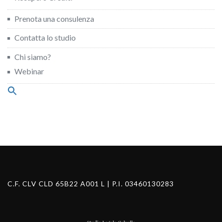
Prenota una consulenza
Contatta lo studio
Chi siamo?
Webinar
Search
for:
Search Button
C.F. CLV CLD 65B22 A001 L | P.I. 03460130283