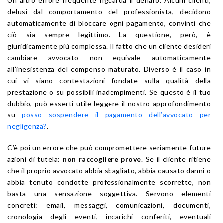
Un altro errore frequente riguarda il denaro. Alcuni clienti,
delusi dal comportamento del professionista, decidono
automaticamente di bloccare ogni pagamento, convinti che
ciò sia sempre legittimo. La questione, però, è
giuridicamente più complessa. Il fatto che un cliente desideri
cambiare avvocato non equivale automaticamente
all’inesistenza del compenso maturato. Diverso è il caso in
cui vi siano contestazioni fondate sulla qualità della
prestazione o su possibili inadempimenti. Se questo è il tuo
dubbio, può esserti utile leggere il nostro approfondimento
su
posso sospendere il pagamento dell’avvocato per
negligenza?
.
C’è poi un errore che può compromettere seriamente future
azioni di tutela:
non raccogliere prove
. Se il cliente ritiene
che il proprio avvocato abbia sbagliato, abbia causato danni o
abbia tenuto condotte professionalmente scorrette, non
basta una sensazione soggettiva. Servono elementi
concreti: email, messaggi, comunicazioni, documenti,
cronologia degli eventi, incarichi conferiti, eventuali