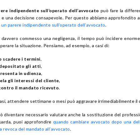
rere indipendente sull’operato dell’avvocato
può fare la differe
a e una decisione consapevole. Per questo abbiamo approfondito a
un parere indipendente sull’operato dell’avvocato
.
ha davvero commesso una negligenza, il tempo può incidere enor
cuperare la situazione. Pensiamo, ad esempio, a casi di:
o scadere i termini
,
depositato gli atti
,
presenta in udienza
,
la gli interessi del cliente
,
contro il mandato ricevuto
.
casi, attendere settimane o mesi può aggravare irrimediabilmente il
uò diventare necessario valutare anche la sostituzione del professi
uarda, puoi approfondire
quando cambiare avvocato dopo una del
la revoca del mandato all’avvocato
.