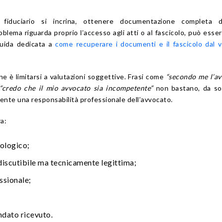
fiduciario si incrina, ottenere documentazione completa d
blema riguarda proprio l’accesso agli atti o al fascicolo, può esser
guida dedicata a
come recuperare i documenti e il fascicolo dal 
 è limitarsi a valutazioni soggettive. Frasi come
“secondo me l’a
“credo che il mio avvocato sia incompetente”
non bastano, da sol
lmente una responsabilità professionale dell’avvocato.
a:
iologico;
discutibile ma tecnicamente legittima;
ssionale;
ndato ricevuto.