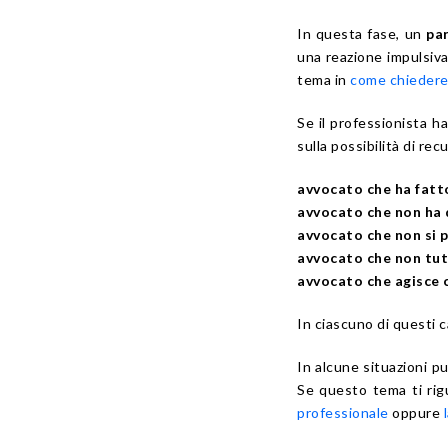
In questa fase, un
pa
una reazione impulsiv
tema in
come chiedere 
Se il professionista 
sulla possibilità di re
avvocato che ha fatt
avvocato che non ha 
avvocato che non si 
avvocato che non tute
avvocato che agisce 
In ciascuno di questi 
In alcune situazioni p
Se questo tema ti rig
professionale
oppure