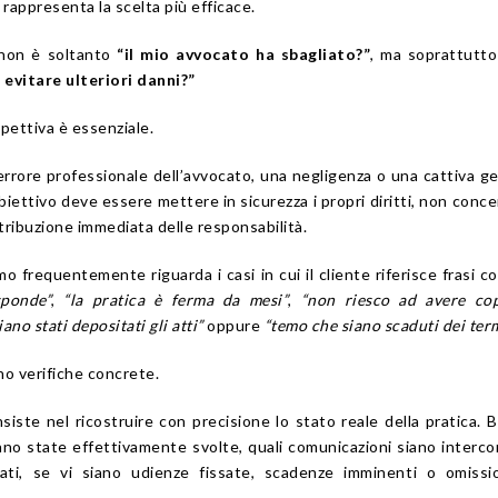
 rappresenta la scelta più efficace.
non è soltanto
“il mio avvocato ha sbagliato?”
, ma soprattutt
 evitare ulteriori danni?”
pettiva è essenziale.
rrore professionale dell’avvocato, una negligenza o una cattiva g
 obiettivo deve essere mettere in sicurezza i propri diritti, non conce
tribuzione immediata delle responsabilità.
 frequentemente riguarda i casi in cui il cliente riferisce frasi 
sponde”
,
“la pratica è ferma da mesi”
,
“non riesco ad avere cop
iano stati depositati gli atti”
oppure
“temo che siano scaduti dei ter
ono verifiche concrete.
siste nel ricostruire con precisione lo stato reale della pratica. 
siano state effettivamente svolte, quali comunicazioni siano interco
tati, se vi siano udienze fissate, scadenze imminenti o omissi