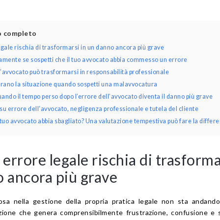
lo completo
ale rischia di trasformarsi in un danno ancora più grave
mente se sospetti che il tuo avvocato abbia commesso un errore
’avvocato può trasformarsi in responsabilità professionale
orano la situazione quando sospetti una malavvocatura
ando il tempo perso dopo l’errore dell’avvocato diventa il danno più grave
 errore dell’avvocato, negligenza professionale e tutela del cliente
il tuo avvocato abbia sbagliato? Una valutazione tempestiva può fare la differ
rrore legale rischia di trasforma
o ancora più grave
osa nella gestione della propria pratica legale non sta andand
zione che genera comprensibilmente frustrazione, confusione e 