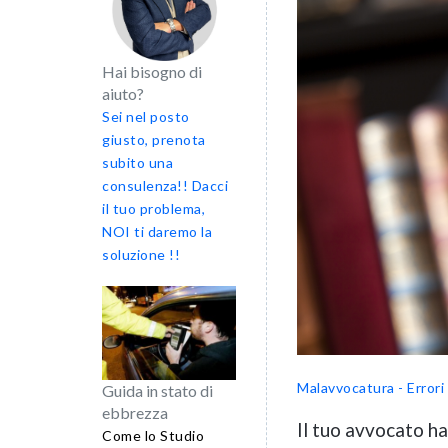
Hai bisogno di
aiuto?
Sei nel posto
giusto, prenota
subito una
consulenza!! Dacci
il tuo problema,
NOI ti daremo la
soluzione !!
Malavvocatura - Errori 
Guida in stato di
ebbrezza
Il tuo avvocato ha
Come lo Studio