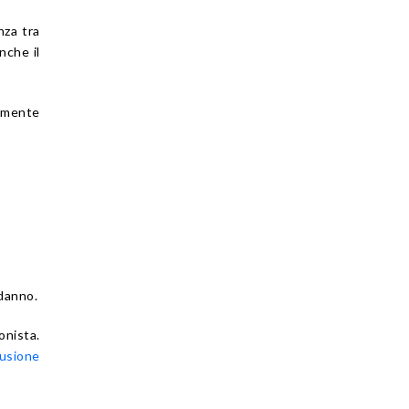
nza tra
nche il
memente
 danno.
onista.
usione