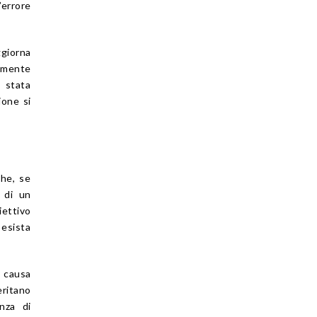
’errore
ggiorna
amente
 stata
ione si
che, se
 di un
iettivo
 esista
 causa
eritano
nza di