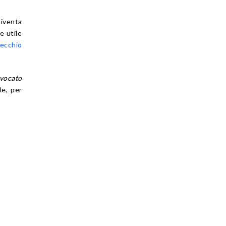
iventa
e utile
vecchio
vvocato
e, per