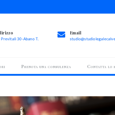
dirizzo
Email
 Previtali 30-Abano T.
studio@studiolegalecalvel
ori
Prenota una consulenza
Contatta lo 