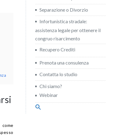
Separazione o Divorzio
Infortunistica stradale:
assistenza legale per ottenere il
congruo risarcimento
Recupero Crediti
Prenota una consulenza
Contatta lo studio
enza
Chi siamo?
Webinar
rsi
Search
for:
Search Button
o come
spesso