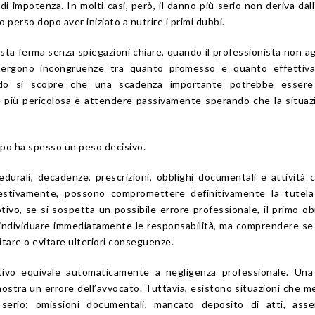
i impotenza. In molti casi, però, il danno più serio non deriva dall
o perso dopo aver iniziato a nutrire i primi dubbi.
ta ferma senza spiegazioni chiare, quando il professionista non a
emergono incongruenze tra quanto promesso e quanto effettiv
do si scopre che una scadenza importante potrebbe essere
ne più pericolosa è attendere passivamente sperando che la situaz
empo ha spesso un peso decisivo.
durali, decadenze, prescrizioni, obblighi documentali e attività 
estivamente, possono compromettere definitivamente la tutela
tivo, se si sospetta un possibile errore professionale, il primo ob
ndividuare immediatamente le responsabilità, ma comprendere se
itare o evitare ulteriori conseguenze.
ivo equivale automaticamente a negligenza professionale. Una
mostra un errore dell’avvocato. Tuttavia, esistono situazioni che m
serio: omissioni documentali, mancato deposito di atti, asse