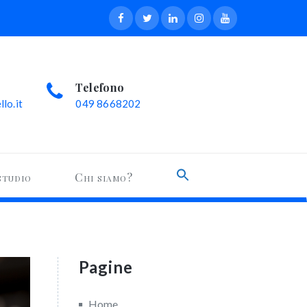
Telefono
lo.it
049 8668202
Search
studio
Chi siamo?
for:
Search Button
Pagine
Home