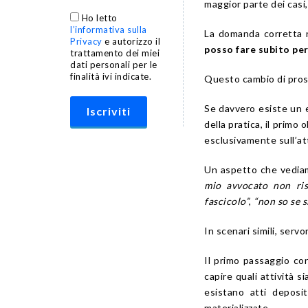
maggior parte dei casi,
Ho letto
l’informativa sulla
La domanda corretta 
Privacy
e autorizzo il
posso fare subito per
trattamento dei miei
dati personali per le
finalità ivi indicate.
Questo cambio di pros
Se davvero esiste un e
della pratica, il primo
esclusivamente sull’at
Un aspetto che vediamo
mio avvocato non ri
fascicolo”
,
“non so se s
In scenari simili, serv
Il primo passaggio con
capire quali attività 
esistano atti deposi
materializzate.