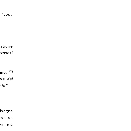
o
“cosa
estione
ntrarsi
come:
“il
ia del
mini”
.
Bisogna
rse, se
oni già