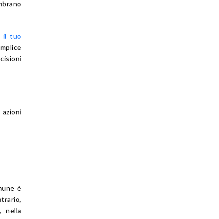
embrano
 il tuo
mplice
cisioni
 azioni
omune è
trario,
, nella