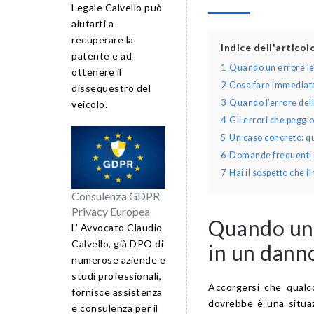
Legale Calvello può
aiutarti a
recuperare la
Indice dell'artico
patente e ad
1
Quando un errore leg
ottenere il
2
Cosa fare immediata
dissequestro del
3
Quando l’errore dell
veicolo.
4
Gli errori che peggi
5
Un caso concreto: qu
6
Domande frequenti su
7
Hai il sospetto che 
Consulenza GDPR
Privacy Europea
Quando un e
L’ Avvocato Claudio
Calvello, già DPO di
in un dann
numerose aziende e
studi professionali,
Accorgersi che qualc
fornisce assistenza
dovrebbe è una situa
e consulenza per il