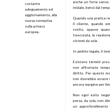
anche un forte senso d
costante
iniziale, bensì dal temp
adeguamento ed
aggiornamento, alla
Quando una pratica res
nuova normativa
il cliente, quando 
sulla privacy
svolto, oppure quan
europea.
trascurata, la reazio
sistemi da sola.
In ambito legale, il t
Esistono termini proce
non affrontate temp
diritto. Per questo mo
non dovrebbe essere i
ancora margine per lim
Non ogni esito negat
persa, da sola, non di
un approfondimento 