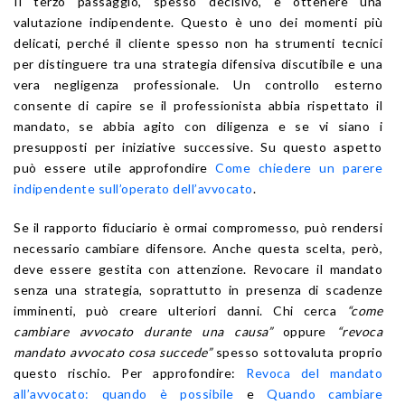
Il terzo passaggio, spesso decisivo, è ottenere una
valutazione indipendente. Questo è uno dei momenti più
delicati, perché il cliente spesso non ha strumenti tecnici
per distinguere tra una strategia difensiva discutibile e una
vera negligenza professionale. Un controllo esterno
consente di capire se il professionista abbia rispettato il
mandato, se abbia agito con diligenza e se vi siano i
presupposti per iniziative successive. Su questo aspetto
può essere utile approfondire
Come chiedere un parere
indipendente sull’operato dell’avvocato
.
Se il rapporto fiduciario è ormai compromesso, può rendersi
necessario cambiare difensore. Anche questa scelta, però,
deve essere gestita con attenzione. Revocare il mandato
senza una strategia, soprattutto in presenza di scadenze
imminenti, può creare ulteriori danni. Chi cerca
“come
cambiare avvocato durante una causa”
oppure
“revoca
mandato avvocato cosa succede”
spesso sottovaluta proprio
questo rischio. Per approfondire:
Revoca del mandato
all’avvocato: quando è possibile
e
Quando cambiare