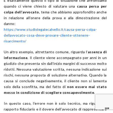
È esattamente questo il tipo di situazione che affrontiamo
quando ci viene chiesto di valutare una
causa persa per
colpa dell’avvocato
, tema che abbiamo approfondito anche
in relazione all’onere della prova e alla dimostrazione del
danno:
https://www.studiolegalecalvello.it/causa-persa-colpa-
dellavvocato-cosa-deve-provare-cliente-ottenere-
risarcimento/
Un altro esempio, altrettanto comune, riguarda l’
assenza di
informazione
. Il cliente viene accompagnato per anni in un
giudizio che presenta sin dall’inizio margini di successo molto
ridotti. Nessuna valutazione scritta, nessuna indicazione sui
rischi, nessuna proposta di soluzione alternativa. Quando la
causa si conclude negativamente, il cliente non si lamenta
solo della sconfitta, ma del fatto di
non essere mai stato
messo in condizione di scegliere consapevolmente
.
In questo caso, l’errore non è solo tecnico, ma riguarda il
rapporto fiduciario e il dovere dell’avvocato di rappresentare