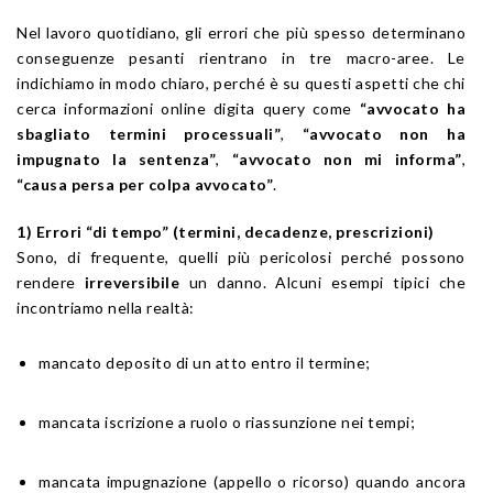
Nel lavoro quotidiano, gli errori che più spesso determinano
conseguenze pesanti rientrano in tre macro-aree. Le
indichiamo in modo chiaro, perché è su questi aspetti che chi
cerca informazioni online digita query come
“avvocato ha
sbagliato termini processuali”
,
“avvocato non ha
impugnato la sentenza”
,
“avvocato non mi informa”
,
“causa persa per colpa avvocato”
.
1) Errori “di tempo” (termini, decadenze, prescrizioni)
Sono, di frequente, quelli più pericolosi perché possono
rendere
irreversibile
un danno. Alcuni esempi tipici che
incontriamo nella realtà:
mancato deposito di un atto entro il termine;
mancata iscrizione a ruolo o riassunzione nei tempi;
mancata impugnazione (appello o ricorso) quando ancora