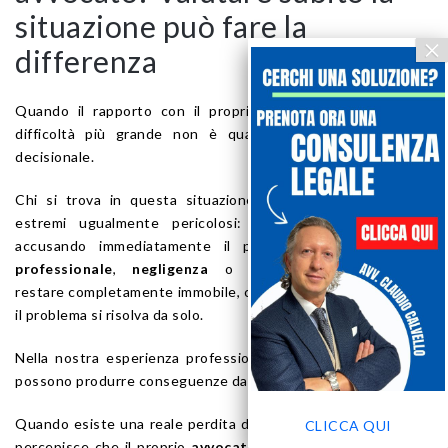
situazione può fare la
differenza
Quando il rapporto con il proprio avvocato si incrina, la
difficoltà più grande non è quasi mai solo giuridica. È
decisionale.
Chi si trova in questa situazione spesso oscilla tra due
estremi ugualmente pericolosi: reagire impulsivamente,
accusando immediatamente il professionista di
errore
professionale
,
negligenza
o
malavvocatura
, oppure
restare completamente immobile, continuando a sperare che
il problema si risolva da solo.
Nella nostra esperienza professionale, entrambe le strade
possono produrre conseguenze dannose.
Quando esiste una reale perdita di fiducia, quando il cliente
CLICCA QUI
percepisce che il proprio
avvocato non risponde
, che
non