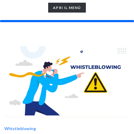
TOGGLE
APRI IL MENÚ
NAVIGATION
Whistleblowing