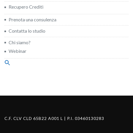
Recupero Crediti
Prenota una consulenza
Contatta lo studio
Chi siamo?
Webinar
Search
for:
Search Button
C.F. CLV CLD 65B22 A001 L | P.I. 03460130283