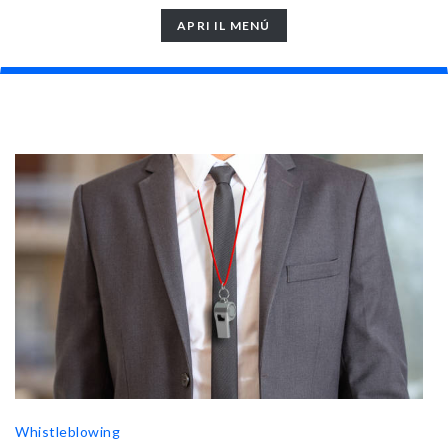
TOGGLE
APRI IL MENÚ
NAVIGATION
Whistleblowing