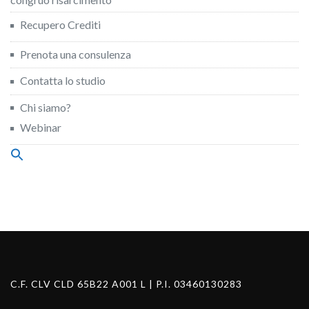
Recupero Crediti
Prenota una consulenza
Contatta lo studio
Chi siamo?
Webinar
Search
for:
Search Button
C.F. CLV CLD 65B22 A001 L | P.I. 03460130283