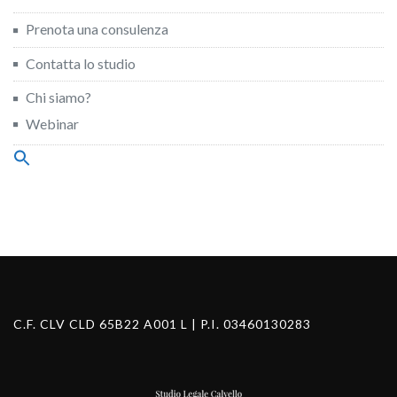
Prenota una consulenza
Contatta lo studio
Chi siamo?
Webinar
Search
for:
Search Button
C.F. CLV CLD 65B22 A001 L | P.I. 03460130283