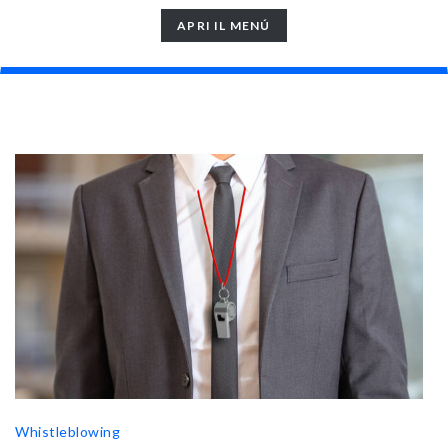
TOGGLE
APRI IL MENÚ
NAVIGATION
Whistleblowing