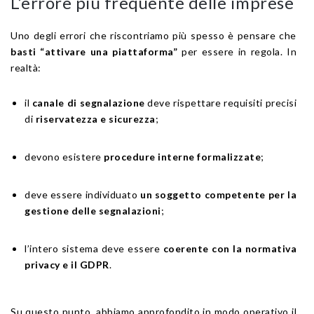
L’errore più frequente delle imprese
Uno degli errori che riscontriamo più spesso è pensare che
basti “attivare una piattaforma”
per essere in regola. In
realtà:
il
canale di segnalazione
deve rispettare requisiti precisi
di
riservatezza e sicurezza
;
devono esistere
procedure interne formalizzate
;
deve essere individuato
un soggetto competente per la
gestione delle segnalazioni
;
l’intero sistema deve essere
coerente con la normativa
privacy e il GDPR
.
Su questo punto, abbiamo approfondito in modo operativo il