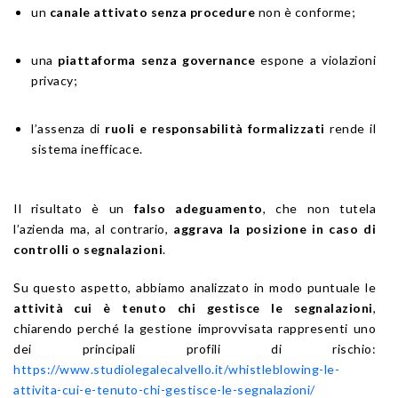
un
canale attivato senza procedure
non è conforme;
una
piattaforma senza governance
espone a violazioni
privacy;
l’assenza di
ruoli e responsabilità formalizzati
rende il
sistema inefficace.
Il risultato è un
falso adeguamento
, che non tutela
l’azienda ma, al contrario,
aggrava la posizione in caso di
controlli o segnalazioni
.
Su questo aspetto, abbiamo analizzato in modo puntuale le
attività cui è tenuto chi gestisce le segnalazioni
,
chiarendo perché la gestione improvvisata rappresenti uno
dei principali profili di rischio:
https://www.studiolegalecalvello.it/whistleblowing-le-
attivita-cui-e-tenuto-chi-gestisce-le-segnalazioni/