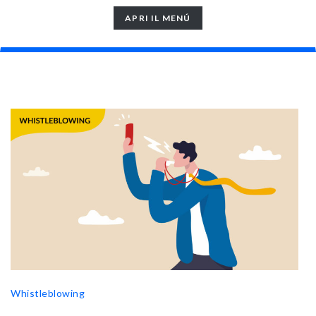
TOGGLE
APRI IL MENÚ
NAVIGATION
Whistleblowing