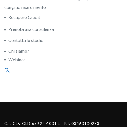
congruo risarcimento
Recupero Crediti
Prenota una consulenza
Contatta lo studio
Chi siamo?
Webinar
Search
for:
Search Button
C.F. CLV CLD 65B22 A001 L | P.I. 03460130283