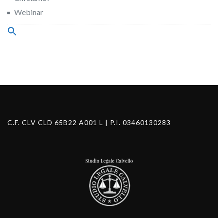
Webinar
Search
for:
Search Button
C.F. CLV CLD 65B22 A001 L | P.I. 03460130283