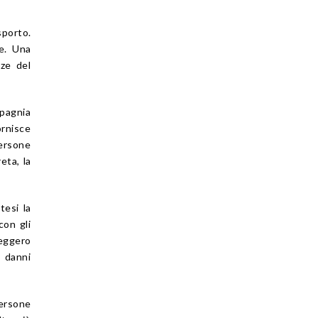
porto.
ve. Una
ze del
mpagnia
ornisce
persone
eta, la
tesi la
con gli
eggero
i danni
persone