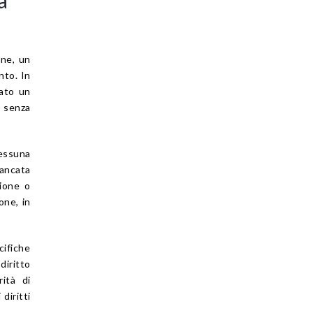
one, un
nto. In
tato un
 senza
essuna
mancata
zione o
one, in
cifiche
iritto
rità di
diritti