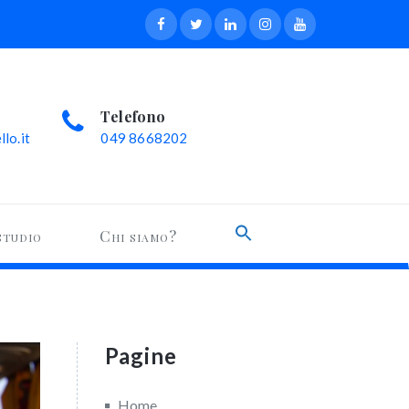
Telefono
lo.it
049 8668202
Search
studio
Chi siamo?
for:
Search Button
Pagine
Home