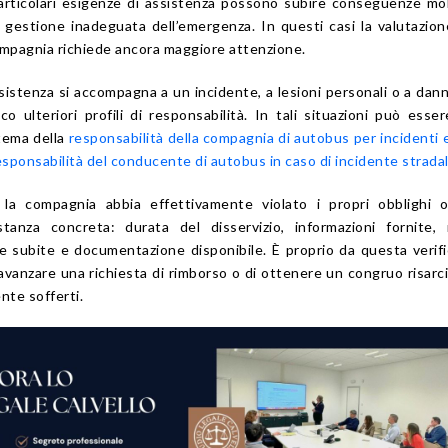
particolari esigenze di assistenza possono subire conseguenze mo
 gestione inadeguata dell’emergenza. In questi casi la valutazion
ompagnia richiede ancora maggiore attenzione.
stenza si accompagna a un incidente, a lesioni personali o a danni 
co ulteriori profili di responsabilità. In tali situazioni può esser
tema della
responsabilità della compagnia di autobus per incidenti 
esponsabilità del conducente di autobus in caso di incidente strada
a compagnia abbia effettivamente violato i propri obblighi o
stanza concreta: durata del disservizio, informazioni fornite,
 subite e documentazione disponibile. È proprio da questa verif
i avanzare una richiesta di rimborso o di ottenere un congruo risar
nte sofferti.