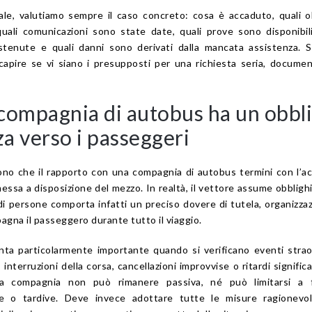
le, valutiamo sempre il caso concreto: cosa è accaduto, quali o
uali comunicazioni sono state date, quali prove sono disponibili
tenute e quali danni sono derivati dalla mancata assistenza. S
 capire se vi siano i presupposti per una richiesta seria, docume
compagnia di autobus ha un obbl
za verso i passeggeri
no che il rapporto con una compagnia di autobus termini con l’a
messa a disposizione del mezzo. In realtà, il vettore assume obbligh
 di persone comporta infatti un preciso dovere di tutela, organizza
gna il passeggero durante tutto il viaggio.
nta particolarmente importante quando si verificano eventi strao
 interruzioni della corsa, cancellazioni improvvise o ritardi significat
la compagnia non può rimanere passiva, né può limitarsi a f
he o tardive. Deve invece adottare tutte le misure ragionevo