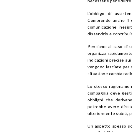
necessarie per ridurre 
L’obbligo di assiste
Comprende anche il d
comunicazione inesis
disservizio e contribui
Pensiamo al caso di 
organizza rapidament
indicazioni precise su
vengono lasciate per 
situazione cambia radi
Lo stesso ragionamento
compagnia deve gestir
obblighi che derivan
potrebbe avere diritt
ulteriormente subiti,
Un aspetto spesso sot