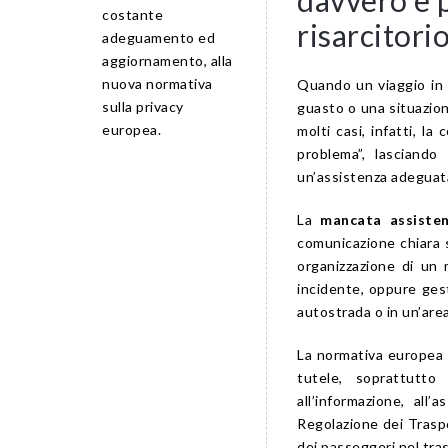
costante
risarcitori
adeguamento ed
aggiornamento, alla
nuova normativa
Quando un viaggio in 
sulla privacy
guasto o una situazion
europea.
molti casi, infatti, l
problema”, lasciando
un’assistenza adeguat
La
mancata assisten
comunicazione chiara s
organizzazione di un 
incidente, oppure ges
autostrada o in un’area
La normativa europea s
tutele, soprattutto 
all’informazione, all’
Regolazione dei Traspor
dei passeggeri nel tra