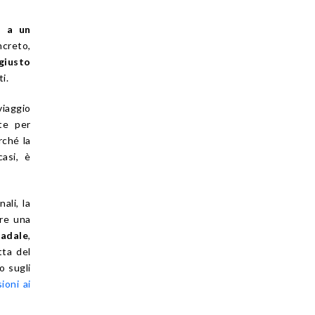
o a un
creto,
giusto
i.
viaggio
te per
rché la
asi, è
ali, la
re una
radale
,
tta del
o sugli
sioni ai