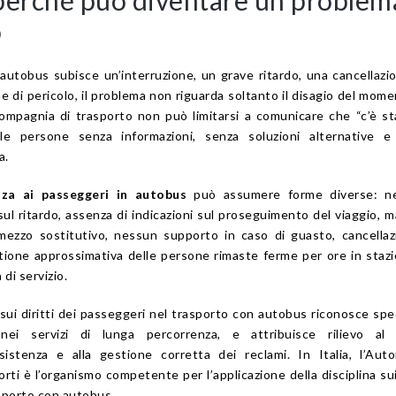
o
autobus subisce un’interruzione, un grave ritardo, una cancellazi
e di pericolo, il problema non riguarda soltanto il disagio del mome
a compagnia di trasporto non può limitarsi a comunicare che “c’è s
 le persone senza informazioni, senza soluzioni alternative e
a.
za ai passeggeri in autobus
può assumere forme diverse: n
ul ritardo, assenza di indicazioni sul proseguimento del viaggio, 
mezzo sostitutivo, nessun supporto in caso di guasto, cancella
tione approssimativa delle persone rimaste ferme per ore in stazi
 di servizio.
ui diritti dei passeggeri nel trasporto con autobus riconosce spe
nei servizi di lunga percorrenza, e attribuisce rilievo al d
assistenza e alla gestione corretta dei reclami. In Italia, l’Auto
ti è l’organismo competente per l’applicazione della disciplina sui 
sporto con autobus.