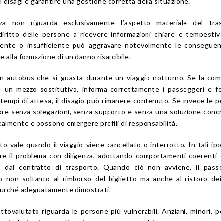
i disagi e garantire una gestione corretta della situazione.
nza non riguarda esclusivamente l’aspetto materiale del tras
iritto delle persone a ricevere informazioni chiare e tempesti
tente o insufficiente può aggravare notevolmente le conseguen
re alla formazione di un danno risarcibile.
un autobus che si guasta durante un viaggio notturno. Se la co
e un mezzo sostitutivo, informa correttamente i passeggeri e f
i tempi di attesa, il disagio può rimanere contenuto. Se invece le 
ore senza spiegazioni, senza supporto e senza una soluzione concr
calmente e possono emergere profili di responsabilità.
 vale quando il viaggio viene cancellato o interrotto. In tali ipo
e il problema con diligenza, adottando comportamenti coerenti 
o dal contratto di trasporto. Quando ciò non avviene, il pass
o non soltanto al rimborso del biglietto ma anche al ristoro de
 purché adeguatamente dimostrati.
tovalutato riguarda le persone più vulnerabili. Anziani, minori, 