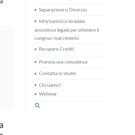
la
Separazione o Divorzio
Infortunistica stradale:
assistenza legale per ottenere il
congruo risarcimento
Recupero Crediti
Prenota una consulenza
Contatta lo studio
Chi siamo?
Webinar
Search
for:
Search Button
a
a