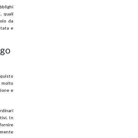
bblighi
, quali
olo da
ntata e
igo
cquisto
i molto
zione e
rdinari
ivi. In
ornire
lmente