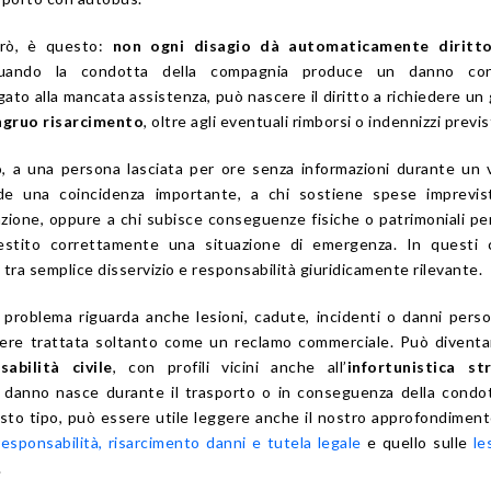
erò, è questo:
non ogni disagio dà automaticamente diritt
ando la condotta della compagnia produce un danno con
ato alla mancata assistenza, può nascere il diritto a richiedere un
ngruo risarcimento
, oltre agli eventuali rimborsi o indennizzi previst
 a una persona lasciata per ore senza informazioni durante un 
rde una coincidenza importante, a chi sostiene spese imprevis
zione, oppure a chi subisce conseguenze fisiche o patrimoniali pe
stito correttamente una situazione di emergenza. In questi c
 tra semplice disservizio e responsabilità giuridicamente rilevante.
problema riguarda anche lesioni, cadute, incidenti o danni person
ere trattata soltanto come un reclamo commerciale. Può diventa
sabilità civile
, con profili vicini anche all’
infortunistica st
 danno nasce durante il trasporto o in conseguenza della condo
esto tipo, può essere utile leggere anche il nostro approfondiment
responsabilità, risarcimento danni e tutela legale
e quello sulle
le
.