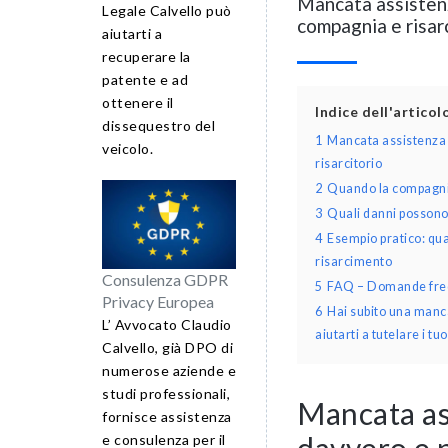
Mancata assistenza
Legale Calvello può
compagnia e risar
aiutarti a
recuperare la
patente e ad
ottenere il
Indice dell'artico
dissequestro del
1
Mancata assistenza 
veicolo.
risarcitorio
2
Quando la compagnia 
3
Quali danni possono 
4
Esempio pratico: qu
risarcimento
Consulenza GDPR
5
FAQ – Domande frequ
Privacy Europea
6
Hai subito una manca
L’ Avvocato Claudio
aiutarti a tutelare i tuoi
Calvello, già DPO di
numerose aziende e
studi professionali,
Mancata ass
fornisce assistenza
davvero e 
e consulenza per il