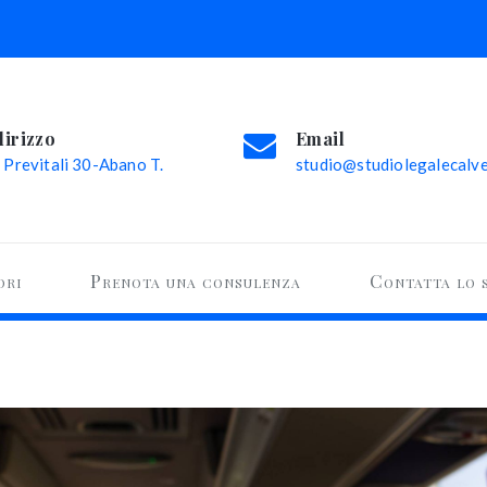
dirizzo
Email
 Previtali 30-Abano T.
studio@studiolegalecalvel
ori
Prenota una consulenza
Contatta lo 