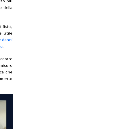
lto più
e della
fisici,
e utile
e danni
le
.
ccorre
 misure
ica che
cimento