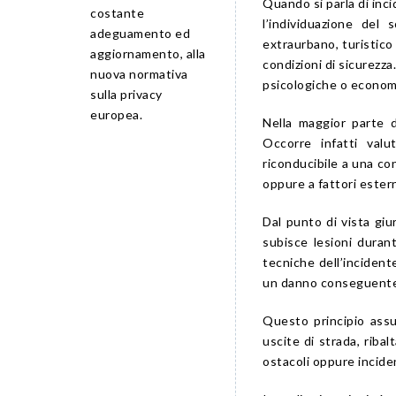
Quando si parla di inc
costante
l’individuazione del
adeguamento ed
extraurbano, turistico 
aggiornamento, alla
condizioni di sicurezza
nuova normativa
psicologiche o economi
sulla privacy
europea.
Nella maggior parte 
Occorre infatti valu
riconducibile a una co
oppure a fattori estern
Dal punto di vista giu
subisce lesioni duran
tecniche dell’incident
un danno conseguente
Questo principio assum
uscite di strada, riba
ostacoli oppure incident