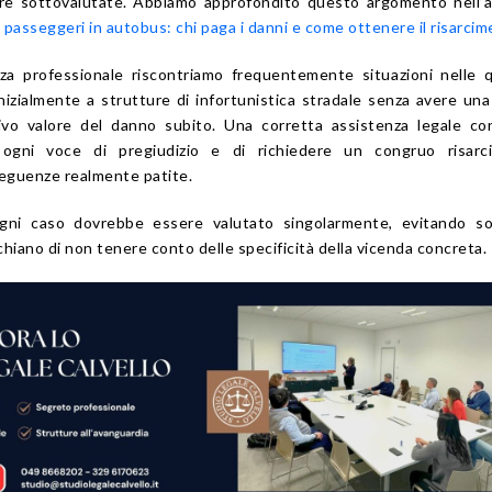
e sottovalutate. Abbiamo approfondito questo argomento nell’ar
i passeggeri in autobus: chi paga i danni e come ottenere il risarci
za professionale riscontriamo frequentemente situazioni nelle q
nizialmente a strutture di infortunistica stradale senza avere una
tivo valore del danno subito. Una corretta assistenza legale c
e ogni voce di pregiudizio e di richiedere un congruo risarc
eguenze realmente patite.
ni caso dovrebbe essere valutato singolarmente, evitando sol
chiano di non tenere conto delle specificità della vicenda concreta.