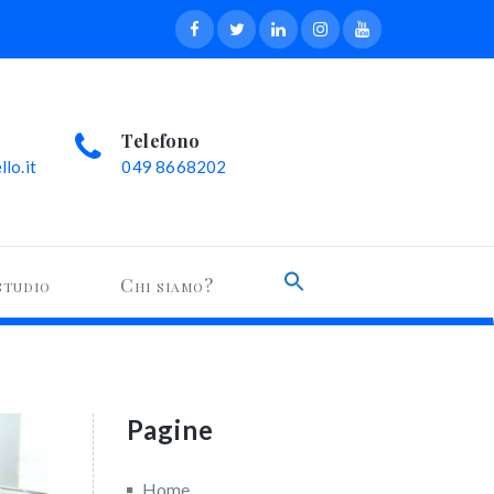
Telefono
lo.it
049 8668202
Search
studio
Chi siamo?
for:
Search Button
Pagine
Home