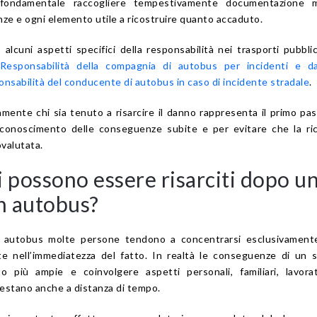
è fondamentale raccogliere tempestivamente documentazione m
nze e ogni elemento utile a ricostruire quanto accaduto.
lcuni aspetti specifici della responsabilità nei trasporti pubblic
Responsabilità della compagnia di autobus per incidenti e da
nsabilità del conducente di autobus in caso di incidente stradale
.
ente chi sia tenuto a risarcire il danno rappresenta il primo pa
iconoscimento delle conseguenze subite e per evitare che la ri
valutata.
 possono essere risarciti dopo u
in autobus?
 autobus molte persone tendono a concentrarsi esclusivamente
ate nell’immediatezza del fatto. In realtà le conseguenze di un s
 più ampie e coinvolgere aspetti personali, familiari, lavorat
estano anche a distanza di tempo.