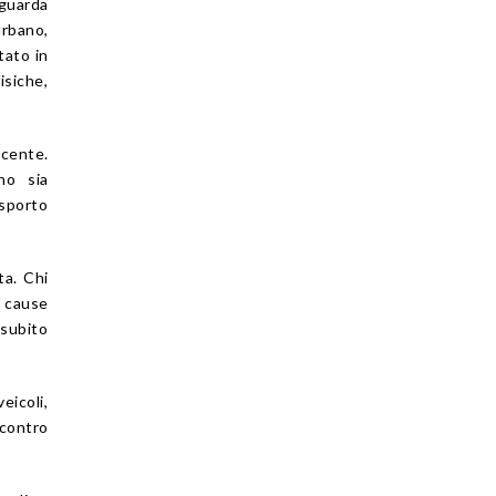
iguarda
rbano,
tato in
isiche,
ucente.
no sia
asporto
ta. Chi
e cause
 subito
eicoli,
 contro