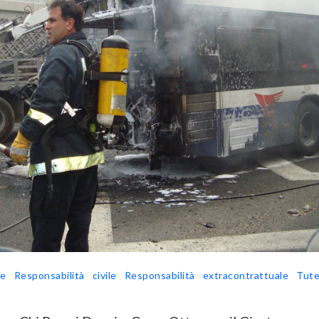
le
Responsabilità civile
Responsabilità extracontrattuale
Tute