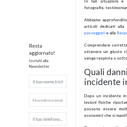
In tali situazioni 
fotografie, testimonia
Abbiamo approfondito a
articoli dedicati alla
passeggeri
e alla
Respo
Comprendere correttam
Resta
ottenere un giusto r
aggiornato!
venga respinta o sotto
Iscriviti alla
Newsletter
Quali danni
incidente 
Dopo un incidente in
lesioni fisiche riport
possono essere molto
economici che si manif