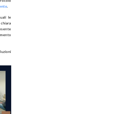
ticolo
mento
.
uali le
 chiara
onsente
imento
uzioni