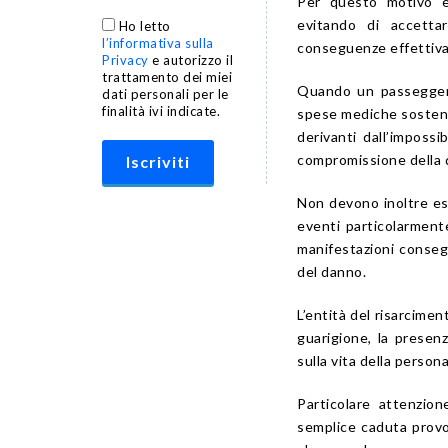
Per questo motivo è
evitando di accettar
Ho letto
l’informativa sulla
conseguenze effettiva
Privacy
e autorizzo il
trattamento dei miei
Quando un passeggero 
dati personali per le
finalità ivi indicate.
spese mediche sostenut
derivanti dall’impossi
compromissione della qu
Non devono inoltre e
eventi particolarmente
manifestazioni consegu
del danno.
L’entità del risarcimen
guarigione, la presen
sulla vita della person
Particolare attenzion
semplice caduta provo