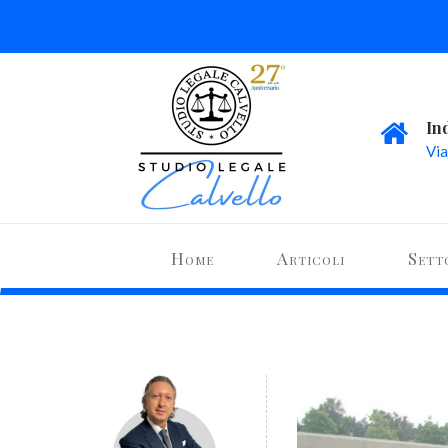
In
Via
Home
Articoli
Sett