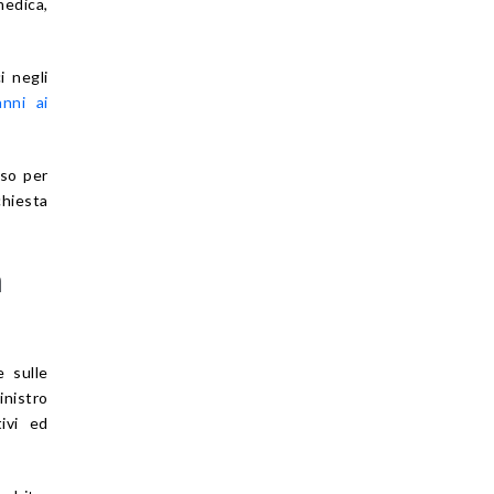
edica,
i negli
nni ai
sso per
chiesta
n
 sulle
inistro
ivi ed