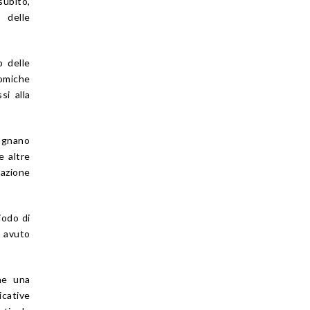
ubito,
 delle
o delle
nomiche
si alla
agnano
e altre
cazione
iodo di
a avuto
che una
icative