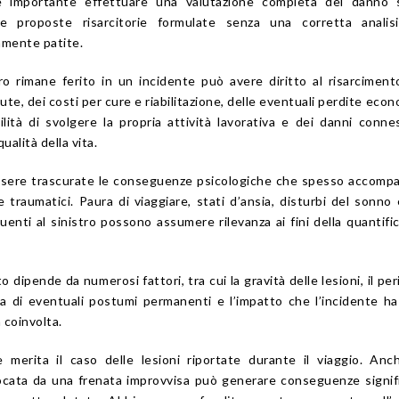
 importante effettuare una valutazione completa del danno s
e proposte risarcitorie formulate senza una corretta analisi
mente patite.
rimane ferito in un incidente può avere diritto al risarciment
e, dei costi per cure e riabilitazione, delle eventuali perdite eco
bilità di svolgere la propria attività lavorativa e dei danni connes
alità della vita.
ssere trascurate le conseguenze psicologiche che spesso accomp
 traumatici. Paura di viaggiare, stati d’ansia, disturbi del sonno 
enti al sinistro possono assumere rilevanza ai fini della quantifi
to dipende da numerosi fattori, tra cui la gravità delle lesioni, il per
za di eventuali postumi permanenti e l’impatto che l’incidente h
a coinvolta.
e merita il caso delle lesioni riportate durante il viaggio. An
cata da una frenata improvvisa può generare conseguenze signif