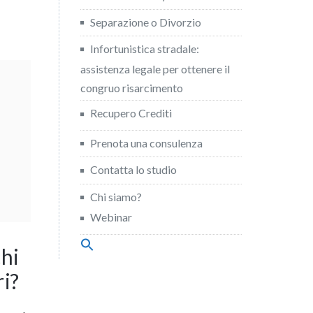
Separazione o Divorzio
Infortunistica stradale:
assistenza legale per ottenere il
congruo risarcimento
Recupero Crediti
Prenota una consulenza
Contatta lo studio
Chi siamo?
Webinar
Search
chi
for:
Search Button
ri?