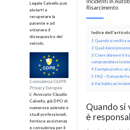
Incidenti in Auto
Legale Calvello può
Risarcimento
aiutarti a
recuperare la
patente e ad
ottenere il
Indice dell'artico
dissequestro del
1
Quando si verifica un
veicolo.
2
Quali danni possono 
3
Come ottenere il ris
compromettere la tutela
4
Esempio pratico: un 
5
FAQ – Domande frequ
Consulenza GDPR
6
Hai Subito un Incide
Privacy Europea
L’ Avvocato Claudio
Calvello, già DPO di
Quando si v
numerose aziende e
è responsab
studi professionali,
fornisce assistenza
e consulenza per il