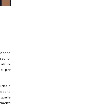
possono
ersone,
 alcuni
 e per
diche o
possono
quelle
ementi