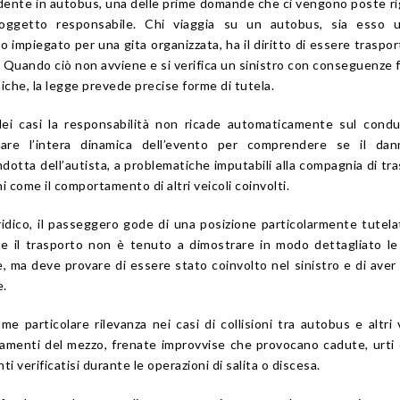
idente in autobus, una delle prime domande che ci vengono poste r
 soggetto responsabile. Chi viaggia su un autobus, sia esso u
o impiegato per una gita organizzata, ha il diritto di essere traspor
. Quando ciò non avviene e si verifica un sinistro con conseguenze f
che, la legge prevede precise forme di tutela.
dei casi la responsabilità non ricade automaticamente sul cond
tare l’intera dinamica dell’evento per comprendere se il dan
ndotta dell’autista, a problematiche imputabili alla compagnia di tr
i come il comportamento di altri veicoli coinvolti.
ridico, il passeggero gode di una posizione particolarmente tutela
te il trasporto non è tenuto a dimostrare in modo dettagliato l
e, ma deve provare di essere stato coinvolto nel sinistro e di aver
.
e particolare rilevanza nei casi di collisioni tra autobus e altri v
ltamenti del mezzo, frenate improvvise che provocano cadute, urti
i verificatisi durante le operazioni di salita o discesa.