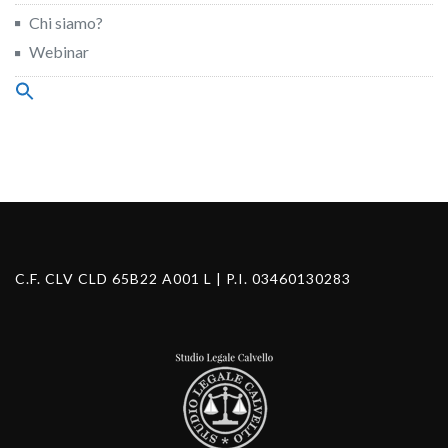
Chi siamo?
Webinar
Search
for:
Search Button
C.F. CLV CLD 65B22 A001 L | P.I. 03460130283