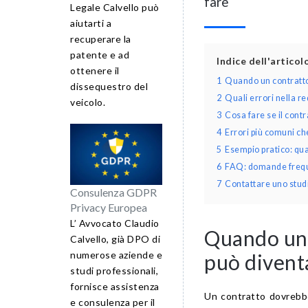
fare
Legale Calvello può
aiutarti a
recuperare la
patente e ad
Indice dell'artico
ottenere il
1
Quando un contratto
dissequestro del
2
Quali errori nella r
veicolo.
3
Cosa fare se il cont
4
Errori più comuni ch
5
Esempio pratico: qu
6
FAQ: domande freque
7
Contattare uno studi
Consulenza GDPR
Privacy Europea
L’ Avvocato Claudio
Quando un 
Calvello, già DPO di
numerose aziende e
può divent
studi professionali,
fornisce assistenza
Un contratto dovrebbe
e consulenza per il