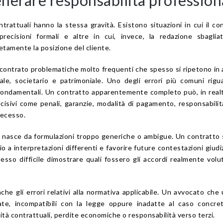
ntrattuali hanno la stessa gravità. Esistono situazioni in cui il co
precisioni formali e altre in cui, invece, la redazione sbagli
amente la posizione del cliente.
contrato problematiche molto frequenti che spesso si ripetono in
ale, societario e patrimoniale. Uno degli errori più comuni rigu
fondamentali. Un contratto apparentemente completo può, in real
ecisivi come penali, garanzie, modalità di pagamento, responsabilit
recesso.
a nasce da formulazioni troppo generiche o ambigue. Un contratto 
o a interpretazioni differenti e favorire future contestazioni giudizi
esso difficile dimostrare quali fossero gli accordi realmente volut
he gli errori relativi alla normativa applicabile. Un avvocato che u
ate, incompatibili con la legge oppure inadatte al caso concre
llità contrattuali, perdite economiche o responsabilità verso terzi.