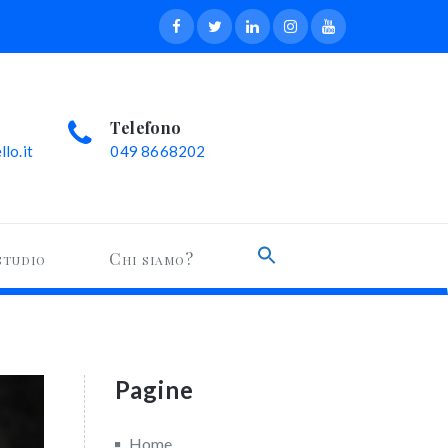
Telefono
lo.it
049 8668202
Search
studio
Chi siamo?
for:
Search Button
Pagine
Home