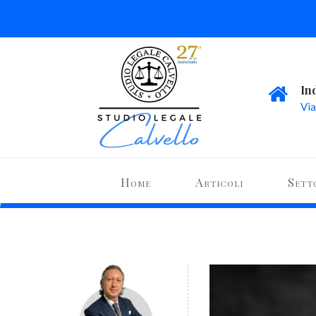
In
Via
Home
Articoli
Sett