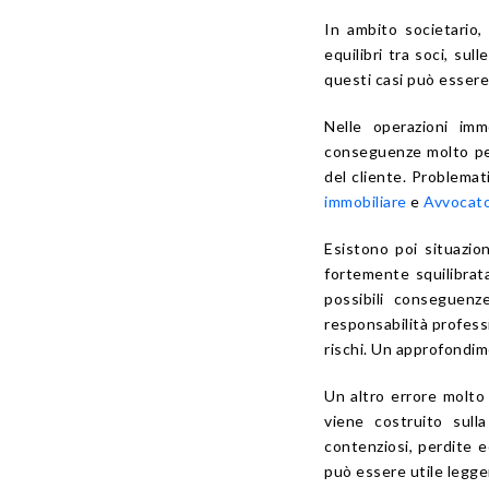
In ambito societario,
equilibri tra soci, sul
questi casi può esser
Nelle operazioni imm
conseguenze molto pesan
del cliente. Problema
immobiliare
e
Avvocato
Esistono poi situazion
fortemente squilibra
possibili conseguenz
responsabilità profess
rischi. Un approfondi
Un altro errore molto 
viene costruito sull
contenziosi, perdite e
può essere utile legg