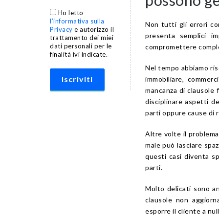
Ho letto
l’informativa sulla
Non tutti gli errori co
Privacy
e autorizzo il
presenta semplici im
trattamento dei miei
dati personali per le
compromettere complet
finalità ivi indicate.
Nel tempo abbiamo ris
immobiliare, commerci
mancanza di clausole 
disciplinare aspetti d
parti oppure cause di 
Altre volte il problem
male può lasciare spazi
questi casi diventa sp
parti.
Molto delicati sono anc
clausole non aggiorn
esporre il cliente a nu