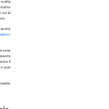
 scelta
ntratto
 cui la
nno.
e anche
agliato
persone
cumento
ente il
tto può
malie,
ale