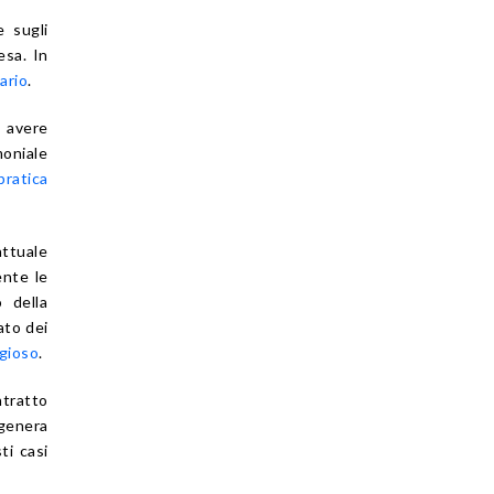
e sugli
esa. In
ario
.
 avere
moniale
pratica
attuale
ente le
 della
ato dei
gioso
.
ntratto
genera
ti casi