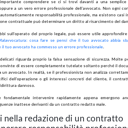
è importante comprendere se ci si trovi davanti a una semplice
 oppure a un vero errore professionale dell’avvocato. Non ogni co
automaticamente responsabilità professionale, ma esistono casi in
ione contrattuale può determinare un diritto al risarcimento del da
 sull’operato del proprio legale, può essere utile approfondir
Malavvocatura: cosa fare se pensi che il tuo avvocato abbia sb
 il tuo avvocato ha commesso un errore professionale
.
delicati riguarda proprio la falsa sensazione di sicurezza. Molte 
convinte di essere completamente tutelate soltanto perché il do
 un avvocato. In realtà, se il professionista non analizza correttam
ifici dell’operazione o gli interessi concreti del cliente, il contra
addirittura dannoso.
 fondamentale intervenire rapidamente appena emergono ano
guenze inattese derivanti da un contratto redatto male.
i nella redazione di un contratto
nerare responsabilità profession