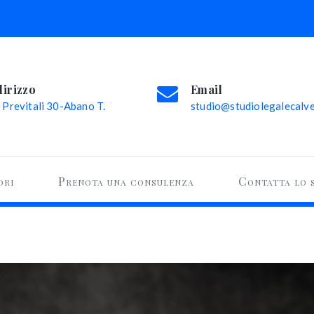
dirizzo
Email
 Previtali 30-Abano T.
studio@studiolegalecalvel
ori
Prenota una consulenza
Contatta lo 