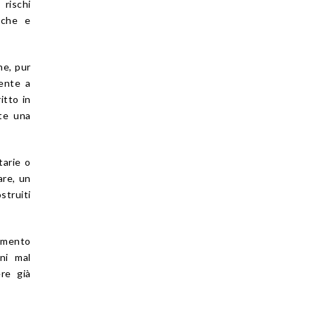
rischi
miche e
he, pur
iente a
itto in
te una
tarie o
are, un
struiti
momento
ni mal
re già