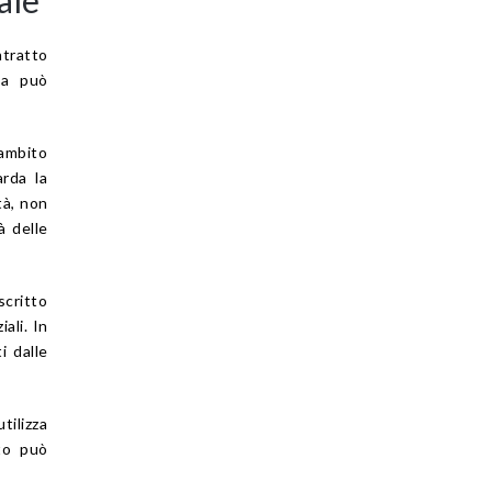
ntratto
ata può
 ambito
arda la
tà, non
à delle
scritto
ali. In
i dalle
tilizza
to può