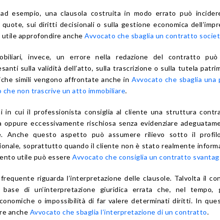
 ad esempio, una clausola costruita in modo errato può incider
le quote, sui diritti decisionali o sulla gestione economica dell’impr
e utile approfondire anche
Avvocato che sbaglia un contratto societ
obiliari, invece, un errore nella redazione del contratto può
ti sulla validità dell’atto, sulla trascrizione o sulla tutela patri
tiche simili vengono affrontate anche in
Avvocato che sbaglia una 
 che non trascrive un atto immobiliare
.
i in cui il professionista consiglia al cliente una struttura contr
ta oppure eccessivamente rischiosa senza evidenziare adeguatam
e. Anche questo aspetto può assumere rilievo sotto il profilo
ionale, soprattutto quando il cliente non è stato realmente inform
mento utile può essere
Avvocato che consiglia un contratto svantag
frequente riguarda l’interpretazione delle clausole. Talvolta il co
a base di un’interpretazione giuridica errata che, nel tempo, 
conomiche o impossibilità di far valere determinati diritti. In ques
ere anche
Avvocato che sbaglia l’interpretazione di un contratto
.