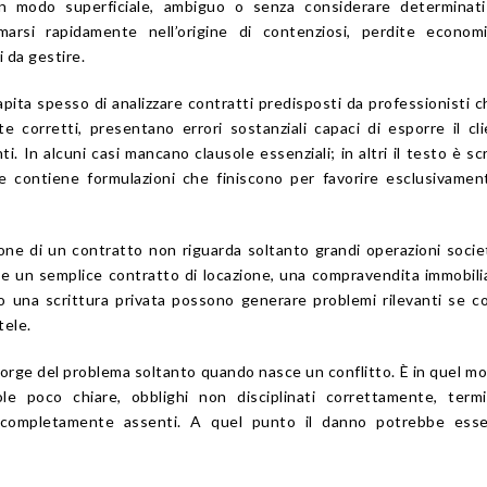
n modo superficiale, ambiguo o senza considerare determinati 
ormarsi rapidamente nell’origine di contenziosi, perdite econo
i da gestire.
apita spesso di analizzare contratti predisposti da professionisti c
 corretti, presentano errori sostanziali capaci di esporre il cl
 In alcuni casi mancano clausole essenziali; in altri il testo è scr
 contiene formulazioni che finiscono per favorire esclusivamen
one di un contratto non riguarda soltanto grandi operazioni socie
he un semplice contratto di locazione, una compravendita immobili
 una scrittura privata possono generare problemi rilevanti se co
tele.
ccorge del problema soltanto quando nasce un conflitto. È in quel 
e poco chiare, obblighi non disciplinati correttamente, termi
e completamente assenti. A quel punto il danno potrebbe esse