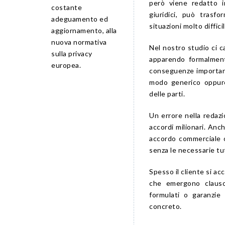
però viene redatto i
costante
giuridici, può trasf
adeguamento ed
situazioni molto difficil
aggiornamento, alla
nuova normativa
Nel nostro studio ci c
sulla privacy
apparendo formalmente
europea.
conseguenze importanti.
modo generico oppure
delle parti.
Un errore nella redazi
accordi milionari. Anc
accordo commerciale o
senza le necessarie tu
Spesso il cliente si a
che emergono clausol
formulati o garanzi
concreto.