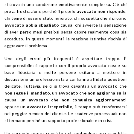
si trova in una condizione emotivamente complessa. C’è chi
prova frustrazione perché il proprio
avvocato non risponde
,
chi teme di essere stato ignorato, chi sospetta che il proprio
avvocato abbia sbagliato causa
, chi avverte la sensazione
di aver perso mesi preziosi senza capire realmente cosa sia
accaduto. In questi momenti, la reazione istintiva rischia di
aggravare il problema.
Uno degli errori più frequenti è aspettare troppo. È
comprensibile: il rapporto con il proprio avvocato nasce su
base fiduciaria e molte persone esitano a mettere in
discussione un professionista a cui hanno affidato questioni
delicate. Tuttavia, se ci si trova davanti a un
avvocato che
non segue il mandato
, un
avvocato che non aggiorna sulla
causa
, un
avvocato che non comunica aggiornamenti
oppure un
avvocato irreperibile
, il tempo può trasformarsi
nel peggior nemico del cliente. Le scadenze processuali non
si fermano perché un rapporto professionale è in crisi.
Un secondo errore consiste nel confondere una sconfitta