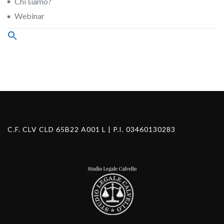
Chi siamo?
Webinar
Search
for:
Search Button
C.F. CLV CLD 65B22 A001 L | P.I. 03460130283