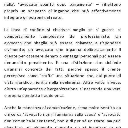
nulla”, “avvocato sparito dopo pagamento” — riflettono
proprio un sospetto di inganno che può effettivamente
integrare gli estremi del reato.
La linea di confine si chiarisce meglio se si guarda al
comportamento complessivo del professionista. Un
avvocato che sbaglia può essere chiamato a rispondere
civilmente; un avvocato che inganna deliberatamente il
cliente per ottenere denaro o vantaggi personali può essere
denunciato penalmente. È una distinzione che richiede
un’analisi concreta dei fatti, perché spesso il cliente
percepisce come “truffa” una situazione che, dal punto di
vista giuridico, rientra nella negligenza. Altre volte, invece,
dietro un’apparente disorganizzazione si nasconde una vera
e propria condotta fraudolenta.
Anche la mancanza di comunicazione, tema molto sentito da
chi cerca “avvocato non mi aggiorna sulla causa” o “avvocato
non comunica la sentenza”, non è di per sé un reato, ma può
diventare un elemento rilevante se si inserisce in un