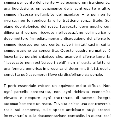
somma per conto del cliente — ad esempio un risarcimento,
una liquidazione, un pagamento della controparte o altre
somme riscosse nell’ambito del mandato — e poi non le
riversa, non le rendiconta o le trattiene senza titolo. Sul
piano deontologico, del resto, l’avvocato deve gestire con
diligenza il denaro ricevuto nell’esecuzione dell’incarico e
deve mettere immediatamente a disposizione del cliente le
somme riscosse per suo conto, salvo i limitati casi in cui la
compensazione sia consentita. Questo quadro normativo è
importante perché chiarisce che, quando il cliente lamenta
“l’avvocato non restituisce i soldi”, non si tratta affatto di
una formula generica: in presenza di determinati fatti, quella
condotta può assumere rilievo sia disciplinare sia penale.
È però essenziale evitare un equivoco molto diffuso. Non
ogni parcella contestata, non ogni richiesta economica
elevata e neppure ogni trattenuta di somme integra
automaticamente un reato. Talvolta esiste una controversia
reale sui compensi, sulle spese anticipate, sugli accordi
intervenuti o sulla documentazione contabile. In questi casi