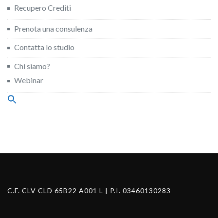
Recupero Crediti
Prenota una consulenza
Contatta lo studio
Chi siamo?
Webinar
Search
for:
Search Button
C.F. CLV CLD 65B22 A001 L | P.I. 03460130283