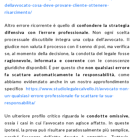
dellavvocato-cosa-deve-provare-cliente-ottenere-
risarcimento/
Altro errore ricorrente è quello di
confondere la strategia
difensiva con l’errore professionale
. Non ogni scelta
processuale discutibile integra una colpa dell’avvocato. Il
giudice non valuta il processo con il senno di poi, ma verifica
se, al momento della decisione, la condotta del legale fosse
ragionevole, informata e coerente
con le conoscenze
giuridiche disponibili. È per questo che
non qualsiasi errore
fa scattare automaticamente la responsabilità
, come
abbiamo evidenziato anche in un nostro approfondimento
specifico
https://www.studiolegalecalvello.it/avvocato-non-
un-qualsiasi-errore-professionale-fa-scattare-la-sua-
responsabilita/
Un ulteriore profilo critico riguarda le
condotte omissive
,
ossia i casi in cui l’avvocato non agisce affatto. In queste
ipotesi, la prova può risultare paradossalmente più semplice,
perché l’assenza dell’atto dovuto è oggettiva. Tuttavia,