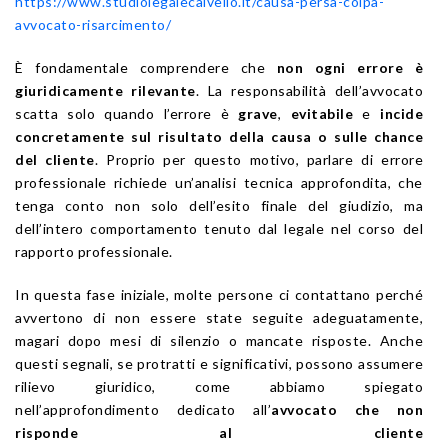
https://www.studiolegalecalvello.it/causa-persa-colpa-
avvocato-risarcimento/
È fondamentale comprendere che
non ogni errore è
giuridicamente rilevante
. La responsabilità dell’avvocato
scatta solo quando l’errore è
grave
,
evitabile
e
incide
concretamente sul risultato della causa o sulle chance
del cliente
. Proprio per questo motivo, parlare di errore
professionale richiede un’analisi tecnica approfondita, che
tenga conto non solo dell’esito finale del giudizio, ma
dell’intero comportamento tenuto dal legale nel corso del
rapporto professionale.
In questa fase iniziale, molte persone ci contattano perché
avvertono di non essere state seguite adeguatamente,
magari dopo mesi di silenzio o mancate risposte. Anche
questi segnali, se protratti e significativi, possono assumere
rilievo giuridico, come abbiamo spiegato
nell’approfondimento dedicato all’
avvocato che non
risponde al cliente