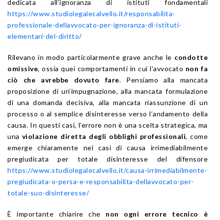
dedicata all’ignoranza di istituti fondamentali
https://www.studiolegalecalvello.it/responsabilita-
professionale-dellavvocato-per-ignoranza-di-istituti-
elementari-del-diritto/
Rilevano in modo particolarmente grave anche le
condotte
omissive
, ossia quei comportamenti in cui l’avvocato
non fa
ciò che avrebbe dovuto fare
. Pensiamo alla mancata
proposizione di un’impugnazione, alla mancata formulazione
di una domanda decisiva, alla mancata riassunzione di un
processo o al semplice disinteresse verso l’andamento della
causa. In questi casi, l’errore non è una scelta strategica, ma
una
violazione diretta degli obblighi professionali
, come
emerge chiaramente nei casi di causa irrimediabilmente
pregiudicata per totale disinteresse del difensore
https://www.studiolegalecalvello.it/causa-irrimediabilmente-
pregiudicata-o-persa-e-responsabilita-dellavvocato-per-
totale-suo-disinteresse/
È importante chiarire che
non ogni errore tecnico è