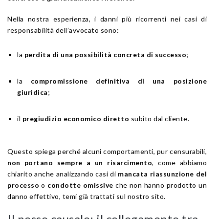
Nella nostra esperienza, i danni più ricorrenti nei casi di
responsabilità dell’avvocato sono:
la
perdita di una possibilità concreta di successo
;
la
compromissione definitiva di una posizione
giuridica
;
il
pregiudizio economico diretto
subito dal cliente.
Questo spiega perché alcuni comportamenti, pur censurabili,
non portano sempre a un risarcimento
, come abbiamo
chiarito anche analizzando casi di
mancata riassunzione del
processo
o
condotte omissive
che non hanno prodotto un
danno effettivo, temi già trattati sul nostro sito.
Il nesso causale: il collegamento tra