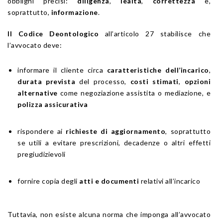
obblighi precisi:
diligenza
,
lealtà
,
correttezza
e,
soprattutto,
informazione
.
Il Codice Deontologico
all’articolo 27 stabilisce che
l’avvocato deve:
informare il cliente circa
caratteristiche dell’incarico
,
durata prevista
del processo,
costi stimati
,
opzioni
alternative
come negoziazione assistita o mediazione, e
polizza assicurativa
rispondere ai
richieste di aggiornamento
, soprattutto
se utili a evitare prescrizioni, decadenze o altri effetti
pregiudizievoli
fornire copia degli
atti e documenti
relativi all’incarico
Tuttavia, non esiste alcuna norma che imponga all’avvocato