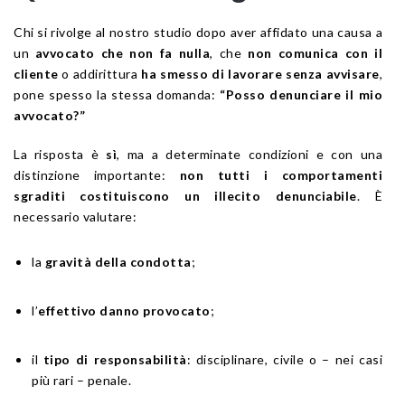
Chi si rivolge al nostro studio dopo aver affidato una causa a
un
avvocato che non fa nulla
, che
non comunica con il
cliente
o addirittura
ha smesso di lavorare senza avvisare
,
pone spesso la stessa domanda:
“Posso denunciare il mio
avvocato?”
La risposta è
sì
, ma a determinate condizioni e con una
distinzione importante:
non tutti i comportamenti
sgraditi costituiscono un illecito denunciabile
. È
necessario valutare:
la
gravità della condotta
;
l’
effettivo danno provocato
;
il
tipo di responsabilità
: disciplinare, civile o – nei casi
più rari – penale.