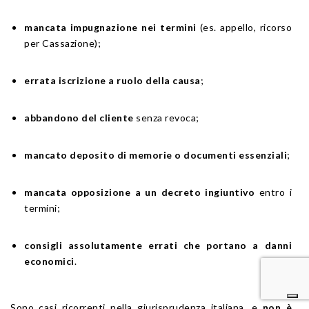
mancata impugnazione nei termini
(es. appello, ricorso
per Cassazione);
errata iscrizione a ruolo della causa
;
abbandono del cliente
senza revoca;
mancato deposito di memorie o documenti essenziali
;
mancata opposizione a un decreto ingiuntivo
entro i
termini;
consigli assolutamente errati che portano a danni
economici
.
Sono casi ricorrenti nella giurisprudenza italiana, e
non è