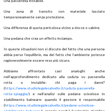
Una passerella instabile.
Una zona di transito con materiale lasciato
temporaneamente senza protezione.
Una differenza di quota pericolosa vicino a docce o cabine.
Una pedana che crea un effetto inciampo.
In queste situazioni non si discute del fatto che una persona
abbia perso l’equilibrio, ma del fatto che l’ambiente potesse
ragionevolmente essere reso più sicuro.
Abbiamo affrontato casi analoghi anche
nell’approfondimento dedicato alla caduta su passerella
rotta o instabile: chi paga i danni?
(
https://www.studiolegalecalvello.it/caduta-passerella-
rotta-spiaggia/
) e nell’analisi sulle pedane scivolose in
stabilimento balneare: quando il gestore è responsabile
(
https://www.studiolegalecalvello.it/pedane-scivolose-
stabilimento-balneare/
), proprio perché il principio giuridico