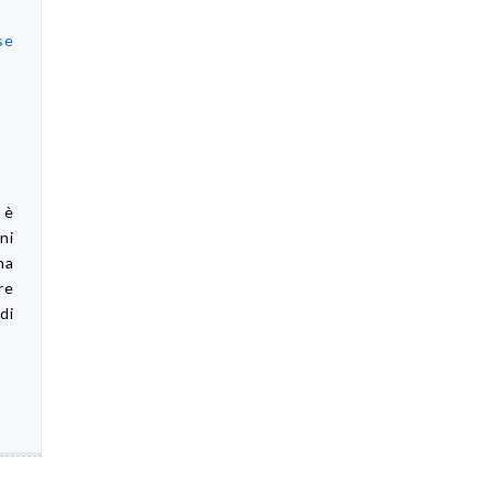
se
 è
ni
na
re
di