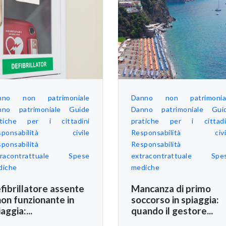
nno non patrimoniale
Danno non patrimonia
nno patrimoniale
Guide
Danno patrimoniale
Gui
atiche per i cittadini
pratiche per i cittadi
sponsabilità civile
Responsabilità civi
ponsabilità
Responsabilità
racontrattuale
Spese
extracontrattuale
Spe
diche
mediche
fibrillatore assente
Mancanza di primo
non funzionante in
soccorso in spiaggia:
aggia:...
quando il gestore...