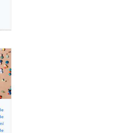
le
de
ni
le