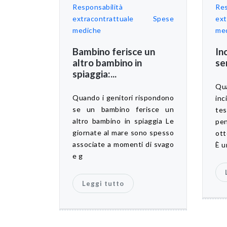
Responsabilità
Res
extracontrattuale
Spese
ext
mediche
me
Bambino ferisce un
In
altro bambino in
se
spiaggia:...
Qu
Quando i genitori rispondono
inc
se un bambino ferisce un
te
altro bambino in spiaggia Le
pen
giornate al mare sono spesso
ott
associate a momenti di svago
È u
e g
Leggi tutto