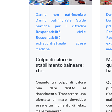
Danno non patrimoniale
Da
Danno patrimoniale
Guide
Da
pratiche per i cittadini
pr
Responsabilità civile
Re
Responsabilità
Res
extracontrattuale
Spese
ext
mediche
me
Colpo di calore in
Ma
stabilimento balneare:
qu
chi...
ba
Quando un colpo di calore
Qua
può dare diritto al
pu
risarcimento Trascorrere una
ri
giornata al mare dovrebbe
ma
essere un momento di relax,
co
ma le temperat
una