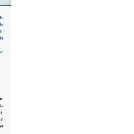
le
de
ni
le
se
no
da
a,
y,
he