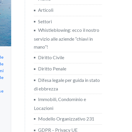
Articoli
Settori
Whistleblowing: ecco il nostro
servizio alle aziende “chiavi in
mano”!
Diritto Civile
le
de
Diritto Penale
ni
le
Difesa legale per guida in stato
di ebbrezza
se
Immobili, Condominio e
Locazioni
Modello Organizzativo 231
GDPR – Privacy UE