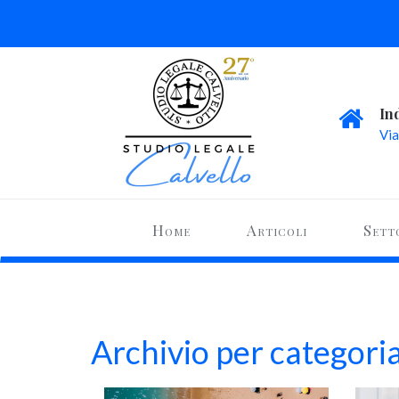
In
Via
Home
Articoli
Sett
Archivio per categor