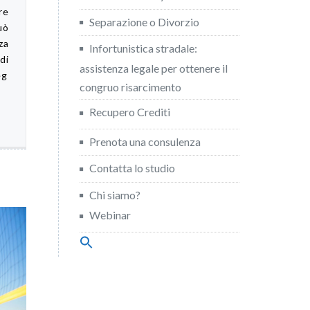
re
Separazione o Divorzio
uò
za
Infortunistica stradale:
di
assistenza legale per ottenere il
eg
congruo risarcimento
Recupero Crediti
Prenota una consulenza
Contatta lo studio
Chi siamo?
Webinar
Search
for:
Search Button