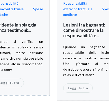
ponsabilità
Responsabilità
racontrattuale
Spese
extracontrattuale
Spe
diche
mediche
cidente in spiaggia
Lesioni tra bagnanti:
nza testimoni:...
come dimostrare la
responsabilità e...
ando si verifica un
Quando un bagnante
idente in spiaggia senza
responsabile delle lesio
stimoni, molte persone
causate a un'altra perso
sano che non sia possibile
Una giornata al ma
enere alcun risarcimento.
dovrebbe essere sinonimo 
na conv
relax e divertiment
Leggi tutto
Leggi tutto