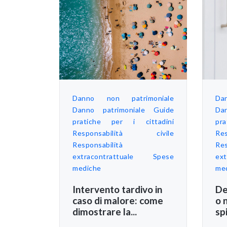
Danno non patrimoniale
Da
Danno patrimoniale
Guide
Da
pratiche per i cittadini
pr
Responsabilità civile
Re
Responsabilità
Res
extracontrattuale
Spese
ext
mediche
me
Intervento tardivo in
De
caso di malore: come
o 
dimostrare la...
spi