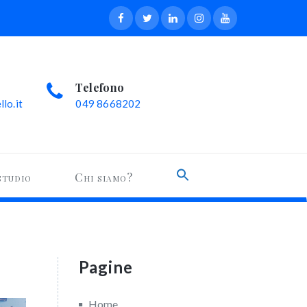
Telefono
lo.it
049 8668202
Search
studio
Chi siamo?
for:
Search Button
Pagine
Home