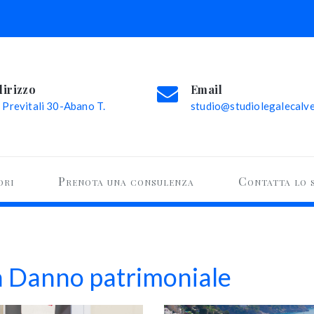
dirizzo
Email
 Previtali 30-Abano T.
studio@studiolegalecalvel
ori
Prenota una consulenza
Contatta lo 
ia Danno patrimoniale