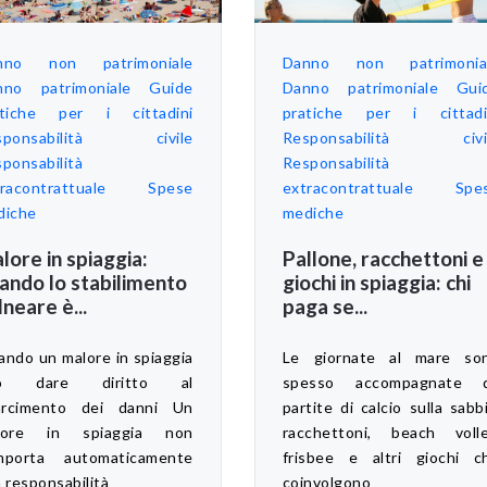
nno non patrimoniale
Danno non patrimonia
nno patrimoniale
Guide
Danno patrimoniale
Gui
atiche per i cittadini
pratiche per i cittadi
sponsabilità civile
Responsabilità civi
ponsabilità
Responsabilità
racontrattuale
Spese
extracontrattuale
Spe
diche
mediche
lore in spiaggia:
Pallone, racchettoni e
ando lo stabilimento
giochi in spiaggia: chi
lneare è...
paga se...
ndo un malore in spiaggia
Le giornate al mare so
ò dare diritto al
spesso accompagnate 
sarcimento dei danni Un
partite di calcio sulla sabbi
lore in spiaggia non
racchettoni, beach volle
mporta automaticamente
frisbee e altri giochi c
 responsabilità
coinvolgono