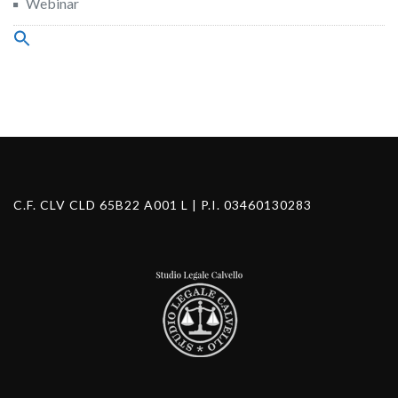
Webinar
Search
for:
Search Button
C.F. CLV CLD 65B22 A001 L | P.I. 03460130283