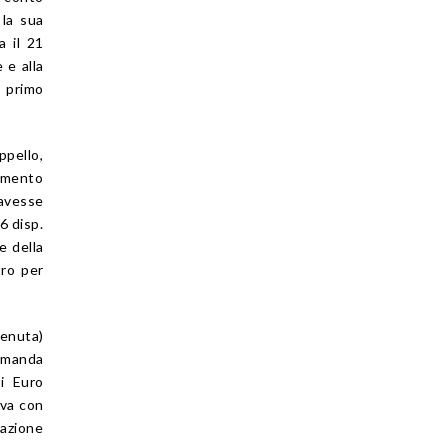
 la sua
a il 21
 e alla
n primo
ppello,
limento
 avesse
6 disp.
e della
tro per
tenuta)
domanda
di Euro
eva con
sazione