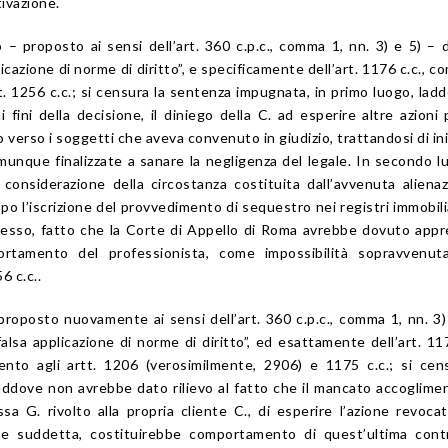
ivazione.
 – proposto ai sensi dell’art. 360 c.p.c., comma 1, nn. 3) e 5) –
licazione di norme di diritto”, e specificamente dell’art. 1176 c.c., c
rt. 1256 c.c.; si censura la sentenza impugnata, in primo luogo, lad
i fini della decisione, il diniego della C. ad esperire altre azioni 
to verso i soggetti che aveva convenuto in giudizio, trattandosi di ini
omunque finalizzate a sanare la negligenza del legale. In secondo l
considerazione della circostanza costituita dall’avvenuta aliena
opo l’iscrizione del provvedimento di sequestro nei registri immobilia
esso, fatto che la Corte di Appello di Roma avrebbe dovuto appr
ortamento del professionista, come impossibilità sopravvenuta
6 c.c..
 proposto nuovamente ai sensi dell’art. 360 c.p.c., comma 1, nn. 3)
alsa applicazione di norme di diritto”, ed esattamente dell’art. 117
nto agli artt. 1206 (verosimilmente, 2906) e 1175 c.c.; si cen
ddove non avrebbe dato rilievo al fatto che il mancato accoglime
ssa G. rivolto alla propria cliente C., di esperire l’azione revocat
ione suddetta, costituirebbe comportamento di quest’ultima cont