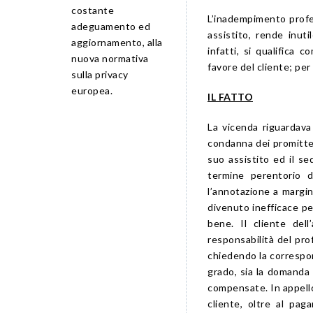
costante
L’inadempimento profes
adeguamento ed
assistito, rende inuti
aggiornamento, alla
infatti, si qualifica 
nuova normativa
favore del cliente; pe
sulla privacy
europea.
IL FATTO
La vicenda riguardava
condanna dei promitten
suo assistito ed il s
termine perentorio d
l’annotazione a margin
divenuto inefficace p
bene. Il cliente del
responsabilità del pro
chiedendo la correspons
grado, sia la domanda 
compensate. In appello,
cliente, oltre al pag