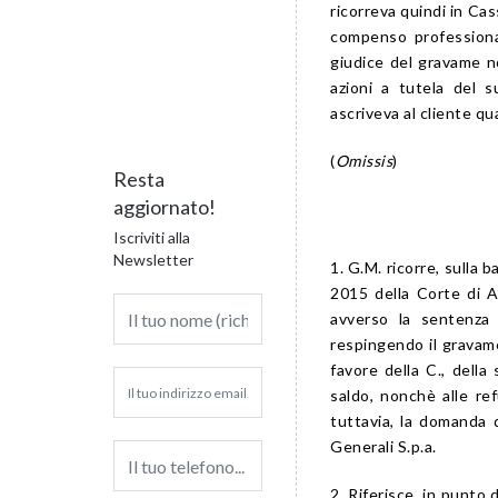
ricorreva quindi in Cas
compenso professiona
giudice del gravame no
azioni a tutela del s
ascriveva al cliente q
(
Omissis
)
Resta
aggiornato!
Iscriviti alla
Newsletter
1. G.M. ricorre, sulla 
2015 della Corte di A
avverso la sentenza
respingendo il gravame
favore della C., della
saldo, nonchè alle ref
tuttavia, la domanda d
Generali S.p.a.
2. Riferisce, in punto 