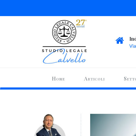
In
Via
Home
Articoli
Sett