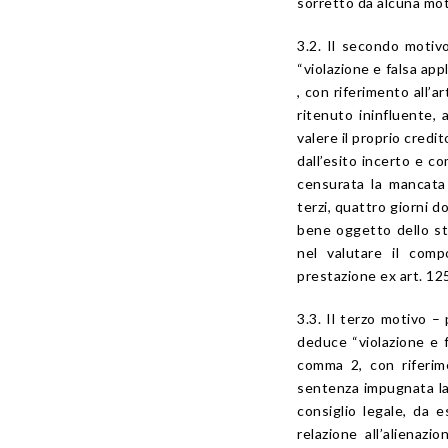
sorretto da alcuna mot
3.2. Il secondo motivo
“violazione e falsa app
, con riferimento all’a
ritenuto ininfluente, a
valere il proprio credi
dall’esito incerto e c
censurata la mancata 
terzi, quattro giorni d
bene oggetto dello st
nel valutare il comp
prestazione ex art. 125
3.3. Il terzo motivo –
deduce “violazione e f
comma 2, con riferime
sentenza impugnata la
consiglio legale, da e
relazione all’alienaz