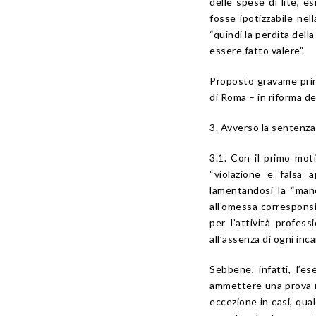
delle spese di lite, e
fosse ipotizzabile nel
“quindi la perdita dell
essere fatto valere”.
Proposto gravame princ
di Roma – in riforma d
3. Avverso la sentenza 
3.1. Con il primo moti
“violazione e falsa a
lamentandosi la “manc
all’omessa corresponsi
per l’attività profe
all’assenza di ogni inc
Sebbene, infatti, l’e
ammettere una prova non
eccezione in casi, qual