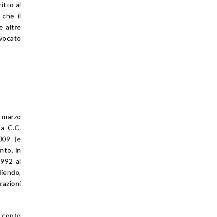
itto al
 che il
e altre
vvocato
4 marzo
da C.C.
009 (e
nto, in
1992 al
liendo,
razioni
r conto