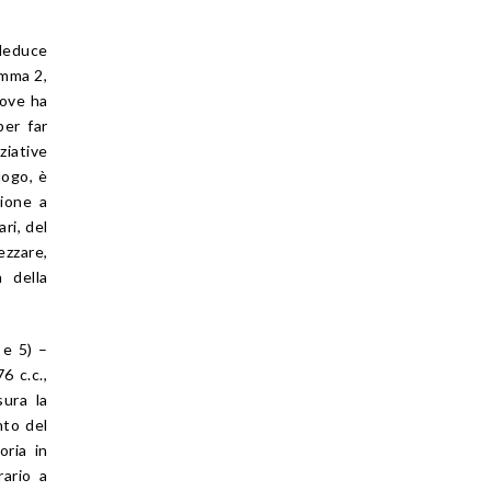
 deduce
omma 2,
dove ha
per far
ziative
uogo, è
zione a
ri, del
ezzare,
 della
 e 5) –
6 c.c.,
sura la
nto del
oria in
rario a