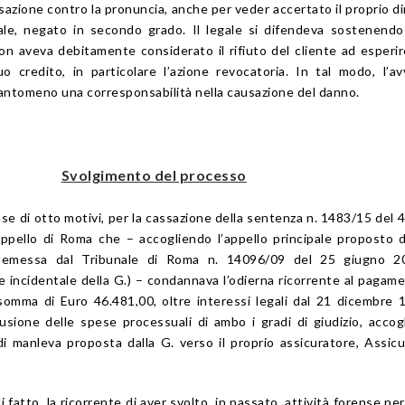
sazione contro la pronuncia, anche per veder accertato il proprio dir
le, negato in secondo grado. Il legale si difendeva sostenendo
n aveva debitamente considerato il rifiuto del cliente ad esperir
uo credito, in particolare l’azione revocatoria. In tal modo, l’a
uantomeno una corresponsabilità nella causazione del danno.
Svolgimento del processo
base di otto motivi, per la cassazione della sentenza n. 1483/15 del 
ppello di Roma che – accogliendo l’appello principale proposto 
 emessa dal Tribunale di Roma n. 14096/09 del 25 giugno 2
 incidentale della G.) – condannava l’odierna ricorrente al pagame
 somma di Euro 46.481,00, oltre interessi legali dal 21 dicembre 
usione delle spese processuali di ambo i gradi di giudizio, accog
i manleva proposta dalla G. verso il proprio assicuratore, Assicu
di fatto, la ricorrente di aver svolto, in passato, attività forense pe