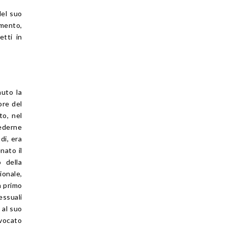
del suo
imento,
etti in
nuto la
ore del
to, nel
ederne
di, era
nato il
 della
ionale,
n primo
essuali
 al suo
vvocato