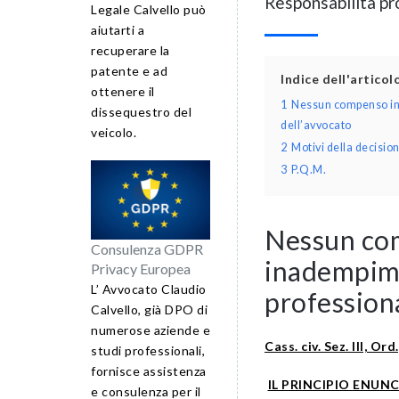
Responsabilità pr
Legale Calvello può
aiutarti a
recuperare la
patente e ad
Indice dell'artico
ottenere il
1
Nessun compenso in 
dissequestro del
dell’avvocato
veicolo.
2
Motivi della decisio
3
P.Q.M.
Nessun com
Consulenza GDPR
inadempime
Privacy Europea
L’ Avvocato Claudio
professiona
Calvello, già DPO di
numerose aziende e
Cass. civ. Sez. III, O
studi professionali,
fornisce assistenza
IL PRINCIPIO ENUN
e consulenza per il