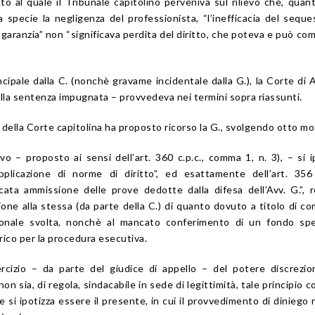
sito al quale il Tribunale capitolino perveniva sul rilievo che, qua
la specie la negligenza del professionista, “l’inefficacia del seque
a garanzia” non “significava perdita del diritto, che poteva e può c
ipale dalla C. (nonchè gravame incidentale dalla G.), la Corte di 
ella sentenza impugnata – provvedeva nei termini sopra riassunti.
della Corte capitolina ha proposto ricorso la G., svolgendo otto mot
vo – proposto ai sensi dell’art. 360 c.p.c., comma 1, n. 3), – si i
pplicazione di norme di diritto”, ed esattamente dell’art. 356 
ata ammissione delle prove dedotte dalla difesa dell’Avv. G.”, r
one alla stessa (da parte della C.) di quanto dovuto a titolo di c
ssionale svolta, nonchè al mancato conferimento di un fondo sp
arico per la procedura esecutiva.
sercizio – da parte del giudice di appello – del potere discrezio
 sia, di regola, sindacabile in sede di legittimità, tale principio 
e si ipotizza essere il presente, in cui il provvedimento di diniego 