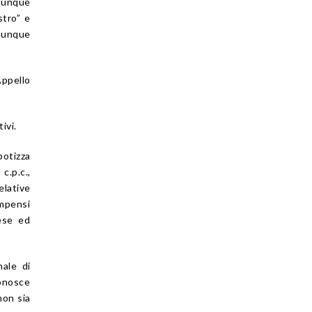
ntunque
stro” e
omunque
Appello
ivi.
potizza
c.p.c.,
elative
ompensi
ese ed
nale di
conosce
non sia