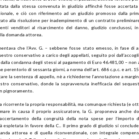
stata dalla stessa convenuta in giudizio affinchè fosse accertata
sionale, e ciò con riferimento ad un giudizio promosso dalla prim
zato alla risoluzione per inadempimento di un contratto preliminare
nti venditori al risarcimento del danno, giudizio conclusosi, i
ella domanda attorea.
mentava che l’Avv. G. – sebbene fosse stato emesso, in fase di a
stro conservativo a carico degli appellati, seguito poi dall’accog
dalla condanna degli stessi al pagamento di Euro 46.481,00 – non
 perentorio di sessanta giorni, a norma dell’art. 686 c.p.c. e art. 15
itare la sentenza di appello, nè a richiederne l’annotazione a margin
estro conservativo, donde la sopravvenuta inefficacia del seques
in pignoramento.
a ricorrente la propria responsabilità, ma comunque richiesta (e ot
iamare in causa il proprio assicuratore, la G. proponeva anche 
l’accertamento della congruità della nota spese per l’importo 
tà espletata in favore della C.. Il primo grado di giudizio si conclud
manda attorea e di quella riconvenzionale, con integrale compen