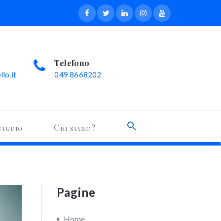
Telefono
lo.it
049 8668202
Search
studio
Chi siamo?
for:
Search Button
Pagine
Home