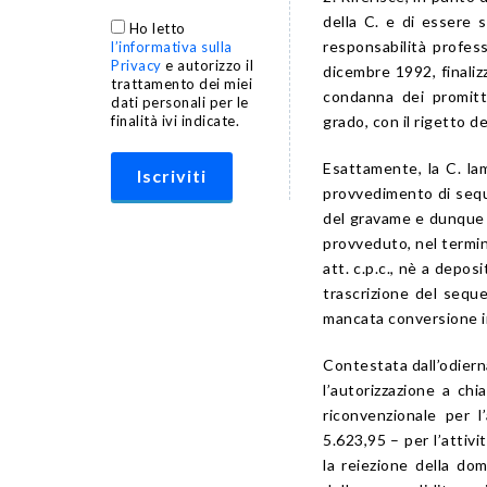
della C. e di essere 
Ho letto
responsabilità profes
l’informativa sulla
Privacy
e autorizzo il
dicembre 1992, finaliz
trattamento dei miei
condanna dei promitte
dati personali per le
grado, con il rigetto d
finalità ivi indicate.
Esattamente, la C. la
provvedimento di seque
del gravame e dunque 
provveduto, nel termine
att. c.p.c., nè a depos
trascrizione del sequ
mancata conversione 
Contestata dall’odiern
l’autorizzazione a ch
riconvenzionale per 
5.623,95 – per l’attivi
la reiezione della do