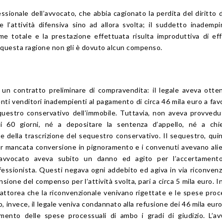
sionale dell’avvocato, che abbia cagionato la perdita del diritto 
le l’attività difensiva sino ad allora svolta; il suddetto inademp
come totale e la prestazione effettuata risulta improduttiva di eff
r questa ragione non gli è dovuto alcun compenso.
 un contratto preliminare di compravendita: il legale aveva otte
ti venditori inadempienti al pagamento di circa 46 mila euro a fav
equestro conservativo dell’immobile. Tuttavia, non aveva provvedu
i 60 giorni, né a depositare la sentenza d’appello, né a chi
e della trascrizione del sequestro conservativo. Il sequestro, quin
er mancata conversione in pignoramento e i convenuti avevano alie
l’avvocato aveva subito un danno ed agito per l’accertamento
fessionista. Questi negava ogni addebito ed agiva in via riconvenz
ione del compenso per l’attività svolta, pari a circa 5 mila euro. I
attorea che la riconvenzionale venivano rigettate e le spese proc
 invece, il legale veniva condannato alla refusione dei 46 mila euro
amento delle spese processuali di ambo i gradi di giudizio. L’a