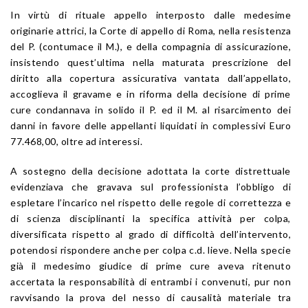
In virtù di rituale appello interposto dalle medesime
originarie attrici, la Corte di appello di Roma, nella resistenza
del P. (contumace il M.), e della compagnia di assicurazione,
insistendo quest’ultima nella maturata prescrizione del
diritto alla copertura assicurativa vantata dall’appellato,
accoglieva il gravame e in riforma della decisione di prime
cure condannava in solido il P. ed il M. al risarcimento dei
danni in favore delle appellanti liquidati in complessivi Euro
77.468,00, oltre ad interessi.
A sostegno della decisione adottata la corte distrettuale
evidenziava che gravava sul professionista l’obbligo di
espletare l’incarico nel rispetto delle regole di correttezza e
di scienza disciplinanti la specifica attività per colpa,
diversificata rispetto al grado di difficoltà dell’intervento,
potendosi rispondere anche per colpa c.d. lieve. Nella specie
già il medesimo giudice di prime cure aveva ritenuto
accertata la responsabilità di entrambi i convenuti, pur non
ravvisando la prova del nesso di causalità materiale tra