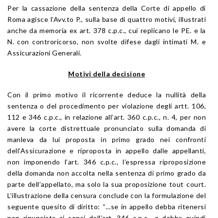
Per la cassazione della sentenza della Corte di appello di
Roma agisce l’Avv.to P., sulla base di quattro motivi, illustrati
anche da memoria ex art. 378 c.p.c., cui replicano le PE. e la
N. con controricorso, non svolte difese dagli intimati M. e
Assicurazioni Generali.
Motivi della decisione
Con il primo motivo il ricorrente deduce la nullità della
sentenza o del procedimento per violazione degli artt. 106,
112 e 346 c.p.c., in relazione all’art. 360 c.p.c., n. 4, per non
avere la corte distrettuale pronunciato sulla domanda di
manleva da lui proposta in primo grado nei confronti
dell’Assicurazione e riproposta in appello dalle appellanti,
non imponendo l’art. 346 c.p.c., l’espressa riproposizione
della domanda non accolta nella sentenza di primo grado da
parte dell’appellato, ma solo la sua proposizione tout court.
L’illustrazione della censura conclude con la formulazione del
seguente quesito di diritto: “…se in appello debba ritenersi
non rinunciata ai sensi dell’art. 346 c.p.c., e debba quindi