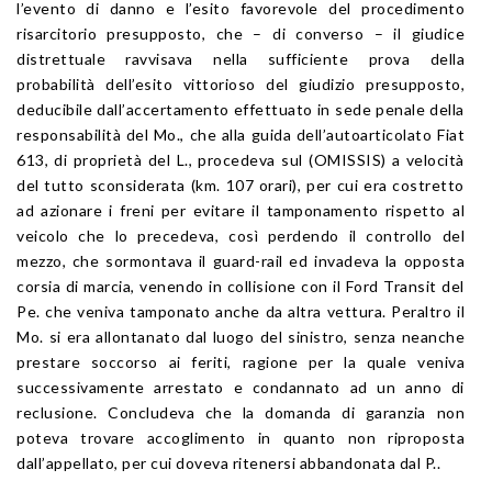
l’evento di danno e l’esito favorevole del procedimento
risarcitorio presupposto, che – di converso – il giudice
distrettuale ravvisava nella sufficiente prova della
probabilità dell’esito vittorioso del giudizio presupposto,
deducibile dall’accertamento effettuato in sede penale della
responsabilità del Mo., che alla guida dell’autoarticolato Fiat
613, di proprietà del L., procedeva sul (OMISSIS) a velocità
del tutto sconsiderata (km. 107 orari), per cui era costretto
ad azionare i freni per evitare il tamponamento rispetto al
veicolo che lo precedeva, così perdendo il controllo del
mezzo, che sormontava il guard-rail ed invadeva la opposta
corsia di marcia, venendo in collisione con il Ford Transit del
Pe. che veniva tamponato anche da altra vettura. Peraltro il
Mo. si era allontanato dal luogo del sinistro, senza neanche
prestare soccorso ai feriti, ragione per la quale veniva
successivamente arrestato e condannato ad un anno di
reclusione. Concludeva che la domanda di garanzia non
poteva trovare accoglimento in quanto non riproposta
dall’appellato, per cui doveva ritenersi abbandonata dal P..