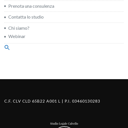
Prenota una consulenza
Contatta lo studio
Chi siamo?
Webinar
Search
for:
Search Button
C.F. CLV CLD 65B22 A001 L | P.I. 03460130283