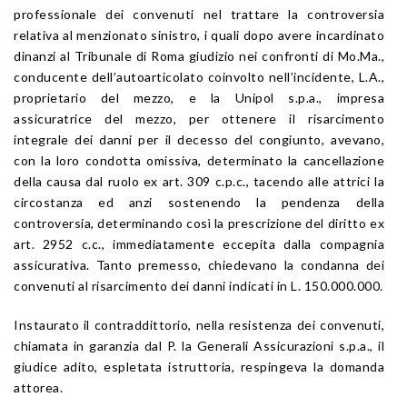
professionale dei convenuti nel trattare la controversia
relativa al menzionato sinistro, i quali dopo avere incardinato
dinanzi al Tribunale di Roma giudizio nei confronti di Mo.Ma.,
conducente dell’autoarticolato coinvolto nell’incidente, L.A.,
proprietario del mezzo, e la Unipol s.p.a., impresa
assicuratrice del mezzo, per ottenere il risarcimento
integrale dei danni per il decesso del congiunto, avevano,
con la loro condotta omissiva, determinato la cancellazione
della causa dal ruolo ex art. 309 c.p.c., tacendo alle attrici la
circostanza ed anzi sostenendo la pendenza della
controversia, determinando così la prescrizione del diritto ex
art. 2952 c.c., immediatamente eccepita dalla compagnia
assicurativa. Tanto premesso, chiedevano la condanna dei
convenuti al risarcimento dei danni indicati in L. 150.000.000.
Instaurato il contraddittorio, nella resistenza dei convenuti,
chiamata in garanzia dal P. la Generali Assicurazioni s.p.a., il
giudice adito, espletata istruttoria, respingeva la domanda
attorea.