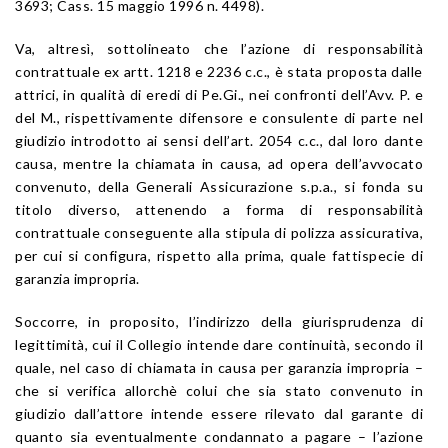
3693; Cass. 15 maggio 1996 n. 4498).
Va, altresì, sottolineato che l’azione di responsabilità
contrattuale ex artt. 1218 e 2236 c.c., è stata proposta dalle
attrici, in qualità di eredi di Pe.Gi., nei confronti dell’Avv. P. e
del M., rispettivamente difensore e consulente di parte nel
giudizio introdotto ai sensi dell’art. 2054 c.c., dal loro dante
causa, mentre la chiamata in causa, ad opera dell’avvocato
convenuto, della Generali Assicurazione s.p.a., si fonda su
titolo diverso, attenendo a forma di responsabilità
contrattuale conseguente alla stipula di polizza assicurativa,
per cui si configura, rispetto alla prima, quale fattispecie di
garanzia impropria.
Soccorre, in proposito, l’indirizzo della giurisprudenza di
legittimità, cui il Collegio intende dare continuità, secondo il
quale, nel caso di chiamata in causa per garanzia impropria –
che si verifica allorchè colui che sia stato convenuto in
giudizio dall’attore intende essere rilevato dal garante di
quanto sia eventualmente condannato a pagare – l’azione