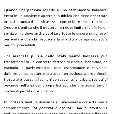
Quando una persona accede a uno stabilimento balneare,
entra in un ambiente aperto al pubblico che deve rispettare
precisi standard di sicurezza, controllo e manutenzione.
Questo significa che il gestore non deve limitarsi a offrire un
servizio, ma deve anche adottare tutte le misure ragionevoli
per evitare che chi frequenta la struttura venga esposto a
pericoli prevedibili.
Una
mancata pulizia dello stabilimento balneare
può
trasformarsi in un concreto fattore di rischio. Pensiamo, ad
esempio, a pavimentazioni rese estremamente scivolose
dalla presenza costante di acqua non asciugata, aree doccia
trascurate, passaggi comuni con accumuli di sabbia, residui di
bevande nell’area bar o superfici sporche che aumentano il
rischio di perdita di equilibrio.
In contesti simili, la domanda giuridicamente corretta non è
semplicemente
“la persona è caduta?”
, ma piuttosto:
la
caduta poteva essere evitata con una gestione diligente