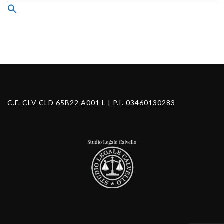
Search
for:
Search Button
C.F. CLV CLD 65B22 A001 L | P.I. 03460130283