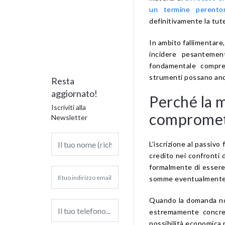
un termine perentor
definitivamente la tute
In ambito fallimentare,
incidere pesantemen
fondamentale compre
strumenti possano ancor
Resta
aggiornato!
Perché la 
Iscriviti alla
compromett
Newsletter
L’iscrizione al passiv
credito nei confronti 
formalmente di essere 
somme eventualmente r
Quando la domanda non
estremamente concret
possibilità economica r