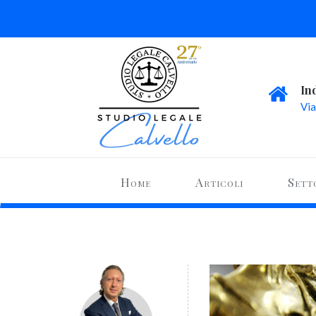
In
Via
Home
Articoli
Sett