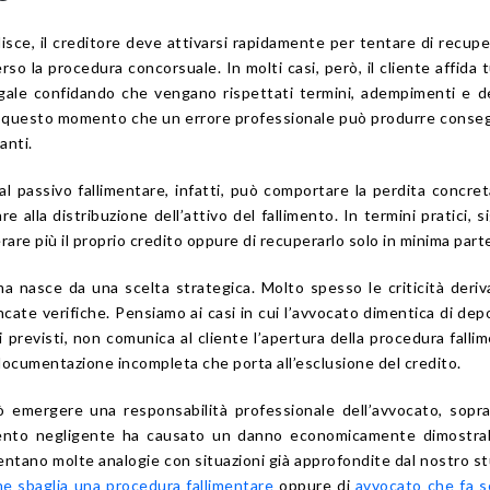
isce, il creditore deve attivarsi rapidamente per tentare di recupe
o la procedura concorsuale. In molti casi, però, il cliente affida t
egale confidando che vengano rispettati termini, adempimenti e d
in questo momento che un errore professionale può produrre cons
anti.
al passivo fallimentare, infatti, può comportare la perdita concret
re alla distribuzione dell’attivo del fallimento. In termini pratici, si
rare più il proprio credito oppure di recuperarlo solo in minima part
a nasce da una scelta strategica. Molto spesso le criticità deri
ncate verifiche. Pensiamo ai casi in cui l’avvocato dimentica di dep
 previsti, non comunica al cliente l’apertura della procedura falli
ocumentazione incompleta che porta all’esclusione del credito.
può emergere una responsabilità professionale dell’avvocato, sopr
nto negligente ha causato un danno economicamente dimostrabi
sentano molte analogie con situazioni già approfondite dal nostro st
e sbaglia una procedura fallimentare
oppure di
avvocato che fa 