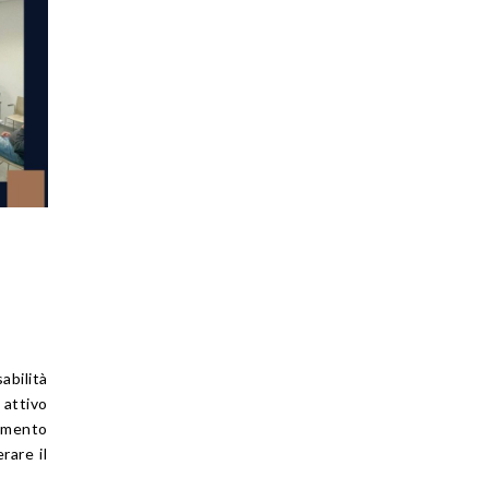
bilità
 attivo
tamento
rare il