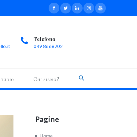
Telefono
lo.it
049 8668202
Search
studio
Chi siamo?
for:
Search Button
Pagine
Home