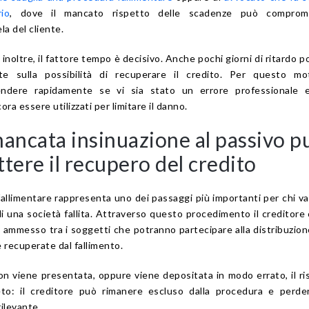
io
, dove il mancato rispetto delle scadenze può comprom
la del cliente.
 inoltre, il fattore tempo è decisivo. Anche pochi giorni di ritardo 
te sulla possibilità di recuperare il credito. Per questo mo
ndere rapidamente se vi sia stato un errore professionale e
a essere utilizzati per limitare il danno.
mancata insinuazione al passivo p
ere il recupero del credito
o fallimentare rappresenta uno dei passaggi più importanti per chi v
di una società fallita. Attraverso questo procedimento il creditore
ammesso tra i soggetti che potranno partecipare alla distribuzion
ecuperate dal fallimento.
 viene presentata, oppure viene depositata in modo errato, il ri
o: il creditore può rimanere escluso dalla procedura e perde
ilevante.