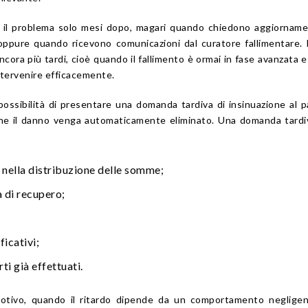
o il problema solo mesi dopo, magari quando chiedono aggiorname
oppure quando ricevono comunicazioni dal curatore fallimentare. I
cora più tardi, cioè quando il fallimento è ormai in fase avanzata e
ntervenire efficacemente.
ossibilità di presentare una domanda tardiva di insinuazione al p
che il danno venga automaticamente eliminato. Una domanda tard
à nella distribuzione delle somme;
 di recupero;
ficativi;
ti già effettuati.
otivo, quando il ritardo dipende da un comportamento negligen