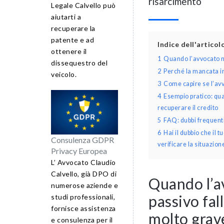
risarcimento
Legale Calvello può
aiutarti a
recuperare la
patente e ad
Indice dell'artico
ottenere il
1
Quando l’avvocato no
dissequestro del
2
Perché la mancata in
veicolo.
3
Come capire se l’av
4
Esempio pratico: quan
recuperare il credito
5
FAQ: dubbi frequenti
6
Hai il dubbio che il 
Consulenza GDPR
verificare la situazion
Privacy Europea
L’ Avvocato Claudio
Calvello, già DPO di
Quando l’av
numerose aziende e
passivo fa
studi professionali,
fornisce assistenza
molto grav
e consulenza per il