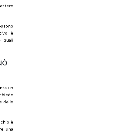
ettere
possono
tivo è
 quali
uò
anta un
 chiede
e delle
schio è
re una