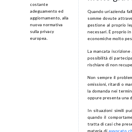
costante
adeguamento ed
Quando un’azienda fall
aggiornamento, alla
somme dovute attravers
nuova normativa
gestione al proprio l
sulla privacy
necessari. È proprio 
europea.
economiche molto pes
La mancata iscrizione 
possibilità di partecipa
rischiare di non recupe
Non sempre il problem
omissioni, ritardi o ma
la domanda nei termini
oppure presenta una d
In situazioni simili 
quando il comportame
tratta di casi che pre
materia di
avvocato ch