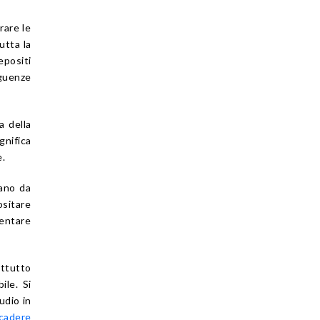
rare le
utta la
epositi
eguenze
a della
gnifica
e.
vano da
ositare
mentare
attutto
le. Si
udio in
scadere