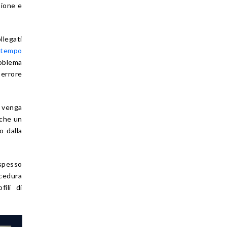
sione e
llegati
n tempo
roblema
 errore
o venga
nche un
o dalla
spesso
ocedura
fili di