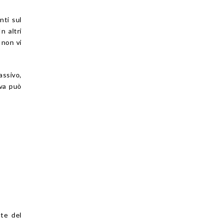
nti sul
n altri
 non vi
assivo,
iva può
te del