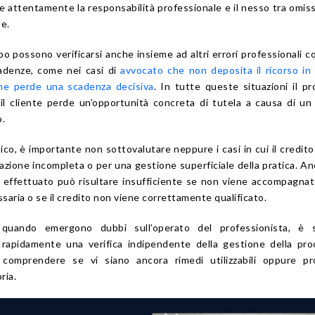
re attentamente la responsabilità professionale e il nesso tra omis
te.
po possono verificarsi anche insieme ad altri errori professionali co
cadenze, come nei casi di
avvocato che non deposita il ricorso i
he perde una scadenza decisiva
. In tutte queste situazioni il p
 il cliente perde un’opportunità concreta di tutela a causa di un
o.
tico, è importante non sottovalutare neppure i casi in cui il credit
zione incompleta o per una gestione superficiale della pratica. A
effettuato può risultare insufficiente se non viene accompagnat
ria o se il credito non viene correttamente qualificato.
quando emergono dubbi sull’operato del professionista, è 
 rapidamente una verifica indipendente della gestione della pr
 comprendere se vi siano ancora rimedi utilizzabili oppure pro
ria.