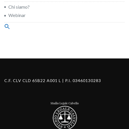
Chi siamo?
Webinar
Search
for:
Search Button
C.F. CLV CLD 65B22 A001 L | P.I. 03460130283