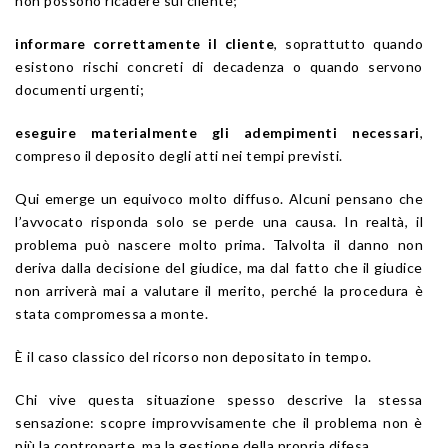
non possono ricadere sul cliente;
informare correttamente il cliente
, soprattutto quando
esistono rischi concreti di decadenza o quando servono
documenti urgenti;
eseguire materialmente gli adempimenti necessari
,
compreso il deposito degli atti nei tempi previsti.
Qui emerge un equivoco molto diffuso. Alcuni pensano che
l’avvocato risponda solo se perde una causa. In realtà, il
problema può nascere molto prima. Talvolta il danno non
deriva dalla decisione del giudice, ma dal fatto che il giudice
non arriverà mai a valutare il merito, perché la procedura è
stata compromessa a monte.
È il caso classico del ricorso non depositato in tempo.
Chi vive questa situazione spesso descrive la stessa
sensazione: scopre improvvisamente che il problema non è
più la controparte, ma la gestione della propria difesa.