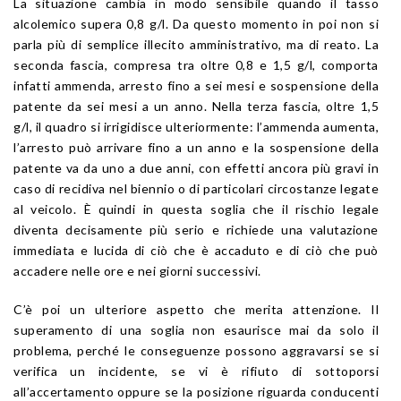
La situazione cambia in modo sensibile quando il tasso
alcolemico supera 0,8 g/l. Da questo momento in poi non si
parla più di semplice illecito amministrativo, ma di reato. La
seconda fascia, compresa tra oltre 0,8 e 1,5 g/l, comporta
infatti ammenda, arresto fino a sei mesi e sospensione della
patente da sei mesi a un anno. Nella terza fascia, oltre 1,5
g/l, il quadro si irrigidisce ulteriormente: l’ammenda aumenta,
l’arresto può arrivare fino a un anno e la sospensione della
patente va da uno a due anni, con effetti ancora più gravi in
caso di recidiva nel biennio o di particolari circostanze legate
al veicolo. È quindi in questa soglia che il rischio legale
diventa decisamente più serio e richiede una valutazione
immediata e lucida di ciò che è accaduto e di ciò che può
accadere nelle ore e nei giorni successivi.
C’è poi un ulteriore aspetto che merita attenzione. Il
superamento di una soglia non esaurisce mai da solo il
problema, perché le conseguenze possono aggravarsi se si
verifica un incidente, se vi è rifiuto di sottoporsi
all’accertamento oppure se la posizione riguarda conducenti