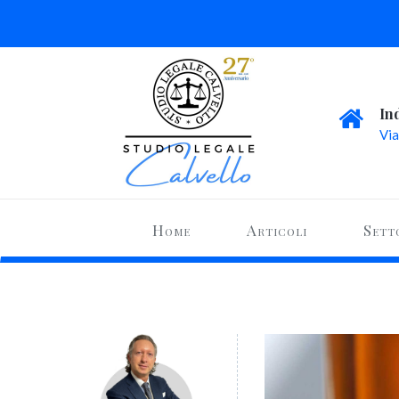
In
Via
Home
Articoli
Sett