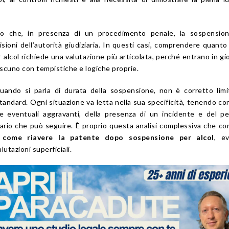
ato che, in presenza di un procedimento penale, la sospensio
isioni dell’autorità giudiziaria. In questi casi, comprendere quanto 
r alcol richiede una valutazione più articolata, perché entrano in gi
ciascuno con tempistiche e logiche proprie.
ando si parla di durata della sospensione, non è corretto limi
tandard. Ogni situazione va letta nella sua specificità, tenendo co
le eventuali aggravanti, della presenza di un incidente e del p
tario che può seguire. È proprio questa analisi complessiva che c
come riavere la patente dopo sospensione per alcol
, ev
lutazioni superficiali.