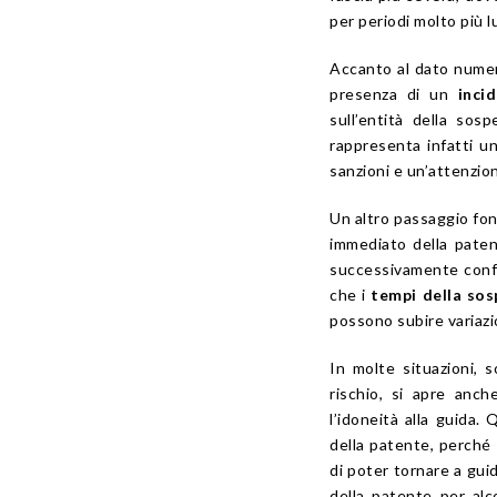
per periodi molto più l
Accanto al dato numer
presenza di un
inci
sull’entità della sos
rappresenta infatti u
sanzioni e un’attenzio
Un altro passaggio fon
immediato della paten
successivamente confe
che i
tempi della sos
possono subire variazio
In molte situazioni, 
rischio, si apre anch
l’idoneità alla guida
della patente, perché 
di poter tornare a gui
della patente per alco