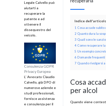
recuperarla
Legale Calvello può
aiutarti a
recuperare la
patente e ad
Indice dell'artico
ottenere il
1
Cosa accade subito do
dissequestro del
2
Quanto dura la sosp
veicolo.
3
Quali sono le sanzion
4
Come recuperare la 
5
Un esempio concreto:
6
Domande frequenti su
7
Quando rivolgersi a 
Consulenza GDPR
Privacy Europea
L’ Avvocato Claudio
Cosa accade
Calvello, già DPO di
numerose aziende e
per alcol
studi professionali,
fornisce assistenza
Quando viene contestat
e consulenza per il