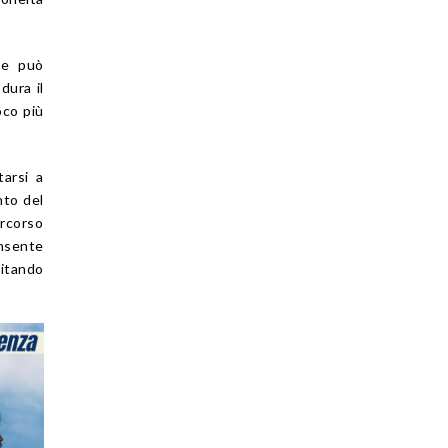
ne può
dura il
oco più
tarsi a
nto del
ercorso
onsente
itando