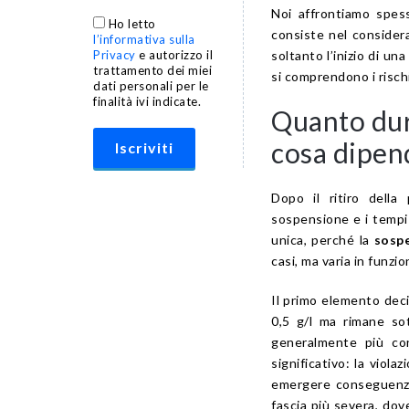
Noi affrontiamo spes
Ho letto
consiste nel considera
l’informativa sulla
soltanto l’inizio di u
Privacy
e autorizzo il
trattamento dei miei
si comprendono i rischi
dati personali per le
finalità ivi indicate.
Quanto dur
cosa dipen
Dopo il ritiro della
sospensione e i tempi 
unica, perché la
sospe
casi, ma varia in funzi
Il primo elemento deci
0,5 g/l ma rimane sot
generalmente più con
significativo: la viol
emergere conseguenze p
fascia più severa, dov