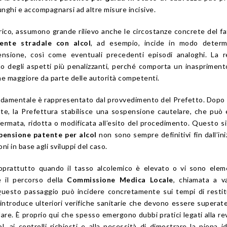
unghi e accompagnarsi ad altre misure incisive.
ico, assumono grande rilievo anche le circostanze concrete del fa
dente stradale con alcol
, ad esempio, incide in modo determ
pensione, così come eventuali precedenti episodi analoghi. La r
no degli aspetti più penalizzanti, perché comporta un inaspriment
ne maggiore da parte delle autorità competenti.
damentale è rappresentato dal provvedimento del Prefetto. Dopo il
te, la Prefettura stabilisce una sospensione cautelare, che può
rmata, ridotta o modificata all’esito del procedimento. Questo si
pensione patente per alcol
non sono sempre definitivi fin dall’ini
ni in base agli sviluppi del caso.
soprattutto quando il tasso alcolemico è elevato o vi sono elem
e il percorso della
Commissione Medica Locale
, chiamata a v
. Questo passaggio può incidere concretamente sui tempi di resti
introduce ulteriori verifiche sanitarie che devono essere superat
dare. È proprio qui che spesso emergono dubbi pratici legati alla re
l, ai controlli richiesti e alla necessità di dimostrare la piena i