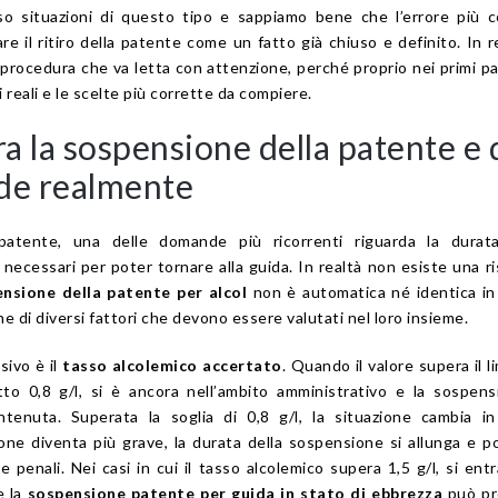
so situazioni di questo tipo e sappiamo bene che l’errore più 
re il ritiro della patente come un fatto già chiuso e definito. In r
na procedura che va letta con attenzione, perché proprio nei primi p
 reali e le scelte più corrette da compiere.
a la sospensione della patente e 
de realmente
 patente, una delle domande più ricorrenti riguarda la durata
necessari per poter tornare alla guida. In realtà non esiste una r
nsione della patente per alcol
non è automatica né identica in 
one di diversi fattori che devono essere valutati nel loro insieme.
sivo è il
tasso alcolemico accertato
. Quando il valore supera il li
to 0,8 g/l, si è ancora nell’ambito amministrativo e la sospen
tenuta. Superata la soglia di 0,8 g/l, la situazione cambia i
azione diventa più grave, la durata della sospensione si allunga e 
enali. Nei casi in cui il tasso alcolemico supera 1,5 g/l, si entr
e la
sospensione patente per guida in stato di ebbrezza
può pr