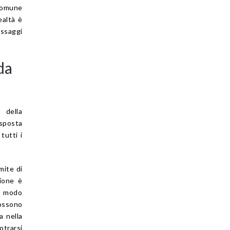
comune
ealtà è
assaggi
da
 della
isposta
tutti i
mite di
sione è
n modo
possono
a nella
otrarsi