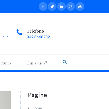
Telefono
lo.it
049 8668202
Search
studio
Chi siamo?
for:
Search Button
Pagine
Home