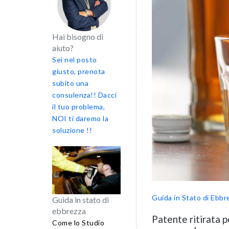
Hai bisogno di
aiuto?
Sei nel posto
giusto, prenota
subito una
consulenza!! Dacci
il tuo problema,
NOI ti daremo la
soluzione !!
Guida in Stato di Ebbr
Guida in stato di
ebbrezza
Patente ritirata p
Come lo Studio