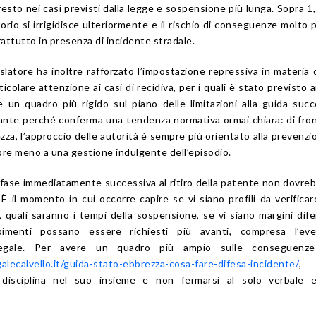
sto nei casi previsti dalla legge e sospensione più lunga. Sopra 1,5 
rio si irrigidisce ulteriormente e il rischio di conseguenze molto 
attutto in presenza di incidente stradale.
gislatore ha inoltre rafforzato l’impostazione repressiva in materia d
ticolare attenzione ai casi di recidiva, per i quali è stato previsto a
e un quadro più rigido sul piano delle limitazioni alla guida succ
nte perché conferma una tendenza normativa ormai chiara: di fron
zza, l’approccio delle autorità è sempre più orientato alla prevenzi
pre meno a una gestione indulgente dell’episodio.
 fase immediatamente successiva al ritiro della patente non dovre
È il momento in cui occorre capire se vi siano profili da verificar
 quali saranno i tempi della sospensione, se vi siano margini dife
mpimenti possano essere richiesti più avanti, compresa l’eve
-legale. Per avere un quadro più ampio sulle conseguenze
lecalvello.it/guida-stato-ebbrezza-cosa-fare-difesa-incidente/
,
 disciplina nel suo insieme e non fermarsi al solo verbale e