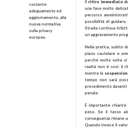
il
ritiro immediato d
costante
una fase molto delica
adeguamento ed
percorso amministrati
aggiornamento, alla
possibilità di guidare,
nuova normativa
Strada continua infatt
sulla privacy
un aggravamento progre
europea.
Nella pratica, subito d
piano cautelare e am
perché molte volte si 
realtà non è così: il 
mentre la
sospension
tempo non sarà possib
procedimento davanti al
penale.
È importante chiarire
peso. Se il tasso alc
conseguenza rimane am
Quando invece il valor