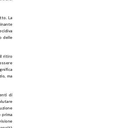
tto. La
inante
ecidiva
o delle
 ritiro
 essere
gnifica
zio, ma
enti di
alutare
tuzione
e prima
visione
doneità