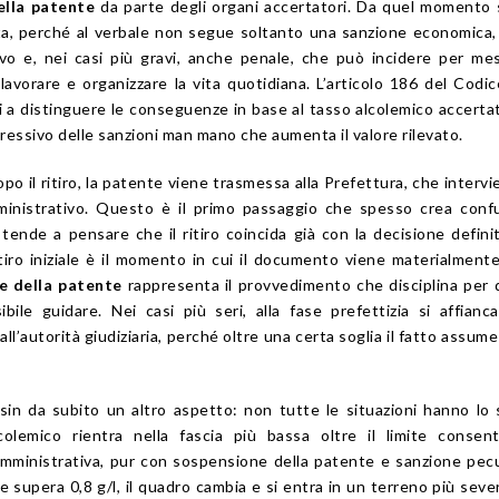
ella patente
da parte degli organi accertatori. Da quel momento 
ta, perché al verbale non segue soltanto una sanzione economica
vo e, nei casi più gravi, anche penale, che può incidere per mes
 lavorare e organizzare la vita quotidiana. L’articolo 186 del Codic
i a distinguere le conseguenze in base al tasso alcolemico accerta
ssivo delle sanzioni man mano che aumenta il valore rilevato.
opo il ritiro, la patente viene trasmessa alla Prefettura, che intervi
ministrativo. Questo è il primo passaggio che spesso crea conf
tende a pensare che il ritiro coincida già con la decisione definit
ritiro iniziale è il momento in cui il documento viene materialmente
e della patente
rappresenta il provvedimento che disciplina per
ile guidare. Nei casi più seri, alla fase prefettizia si affianca
l’autorità giudiziaria, perché oltre una certa soglia il fatto assume 
 sin da subito un altro aspetto: non tutte le situazioni hanno lo
olemico rientra nella fascia più bassa oltre il limite consent
ministrativa, pur con sospensione della patente e sanzione pecu
e supera 0,8 g/l, il quadro cambia e si entra in un terreno più seve