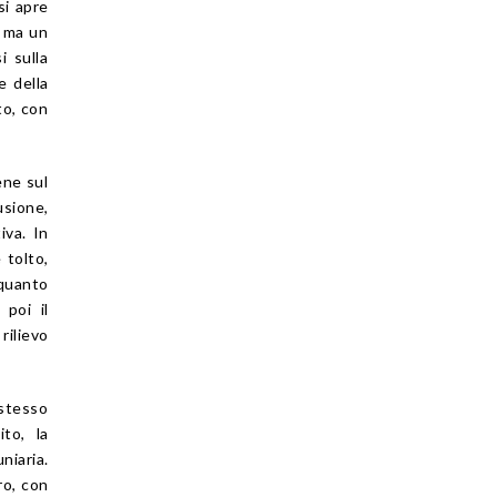
si apre
, ma un
i sulla
e della
to, con
ene sul
usione,
iva. In
 tolto,
 quanto
 poi il
rilievo
 stesso
ito, la
niaria.
ro, con