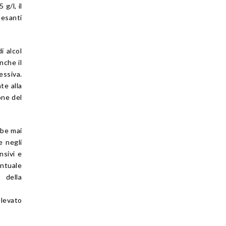
g/l, il
pesanti
i alcol
nche il
essiva.
te alla
one del
bbe mai
e negli
nsivi e
ntuale
 della
levato