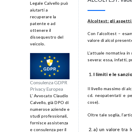
Legale Calvello può
aiutarti a
recuperare la
Alcoltest: gli aspett
patente e ad
ottenere il
Con l’alcoltest – esam
dissequestro del
valore di alcol presente 
veicolo.
L’attuale normativa in
severa: essa, infatti, 
I limiti e le sanzi
Consulenza GDPR
Il livello massimo di al
Privacy Europea
cd. neopatentati e pe
L’ Avvocato Claudio
cose).
Calvello, già DPO di
numerose aziende e
Oltre tale soglia, l’a
studi professionali,
fornisce assistenza
a) un valore tra 
e consulenza per il