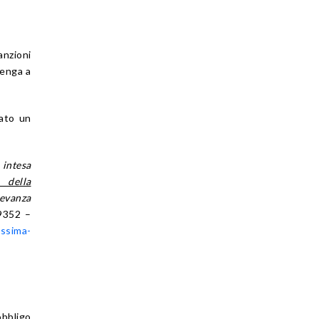
anzioni
tenga a
rato un
 intesa
 della
levanza
49352 –
issima-
obbligo