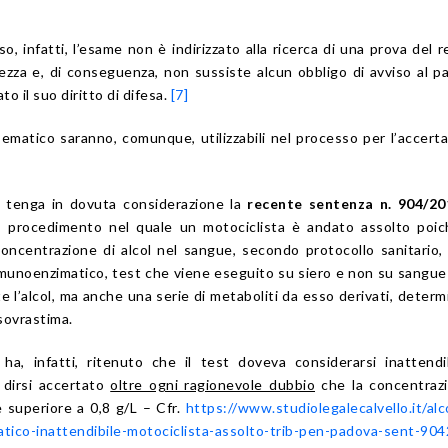
, infatti, l’esame non è indirizzato alla ricerca di una prova del r
ezza e, di conseguenza, non sussiste alcun obbligo di avviso al p
o il suo diritto di difesa.
[7]
vo ematico saranno, comunque, utilizzabili nel processo per l’accer
si tenga in dovuta considerazione la
recente sentenza n. 904/20
: procedimento nel quale un motociclista è andato assolto poic
concentrazione di alcol nel sangue, secondo protocollo sanitario,
mmunoenzimatico, test che viene eseguito su siero e non su sangue
 l’alcol, ma anche una serie di metaboliti da esso derivati, deter
sovrastima.
 ha, infatti, ritenuto che il test doveva considerarsi inattendi
 dirsi accertato
oltre ogni ragionevole dubbio
che la concentrazi
e superiore a 0,8 g/L – Cfr.
https://www.studiolegalecalvello.it/alc
tico-inattendibile-motociclista-assolto-trib-pen-padova-sent-90