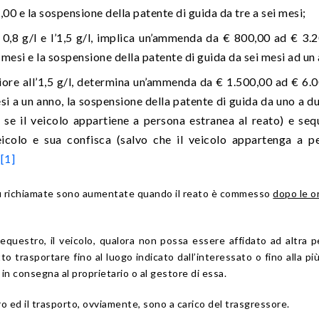
00 e la sospensione della patente di guida da tre a sei mesi;
o 0,8 g/l e l’1,5 g/l, implica un’ammenda da € 800,00 ad € 3.2
ei mesi e la sospensione della patente di guida da sei mesi ad un
riore all’1,5 g/l, determina un’ammenda da € 1.500,00 ad € 6.
esi a un anno, la sospensione della patente di guida da uno a d
 se il veicolo appartiene a persona estranea al reato) e seq
eicolo e sua confisca (salvo che il veicolo appartenga a p
.
[1]
u richiamate sono aumentate quando il reato è commesso
dopo le o
equestro, il veicolo, qualora non possa essere affidato ad altra 
o trasportare fino al luogo indicato dall’interessato o fino alla più
in consegna al proprietario o al gestore di essa.
o ed il trasporto, ovviamente, sono a carico del trasgressore.