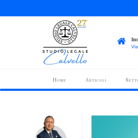
In
Via
Home
Articoli
Sett