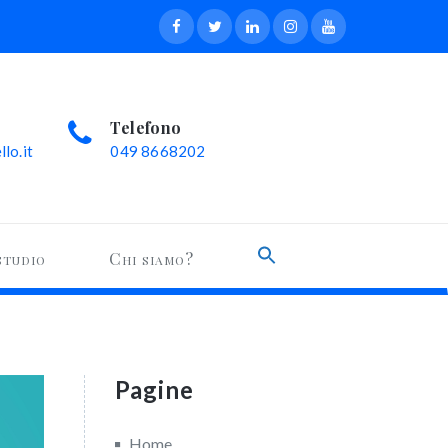
Telefono
lo.it
049 8668202
Search
studio
Chi siamo?
for:
Search Button
Pagine
Home