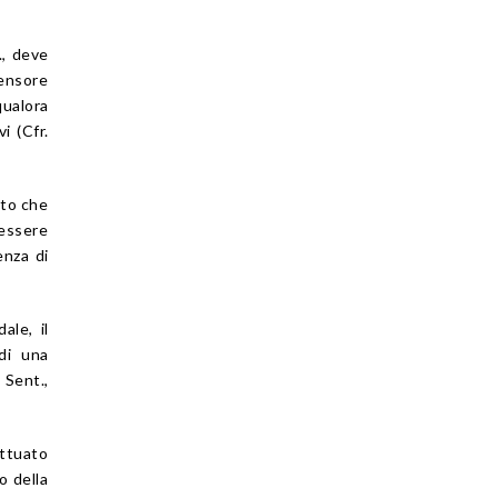
p., deve
fensore
qualora
i (Cfr.
ito che
 essere
enza di
ale, il
 di una
 Sent.,
ttuato
o della