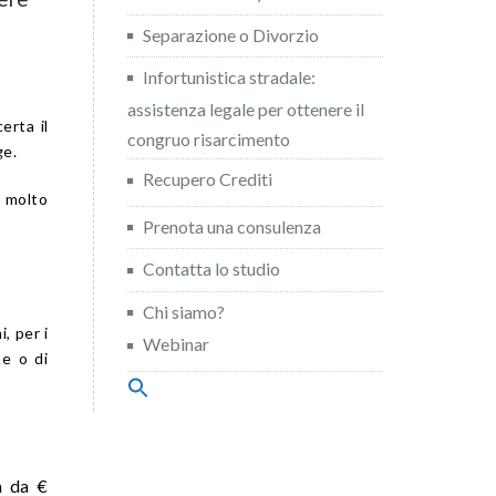
Separazione o Divorzio
Infortunistica stradale:
assistenza legale per ottenere il
erta il
congruo risarcimento
ge.
Recupero Crediti
è molto
Prenota una consulenza
Contatta lo studio
Chi siamo?
i, per i
Webinar
ne o di
Search
for:
Search Button
a da €