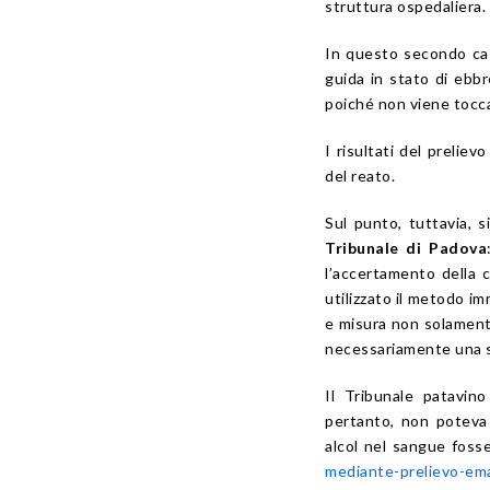
struttura ospedaliera.
In questo secondo caso
guida in stato di ebbr
poiché non viene toccat
I risultati del prelie
del reato.
Sul punto, tuttavia, 
Tribunale di Padova
l’accertamento della 
utilizzato il metodo i
e misura non solamente
necessariamente una 
Il Tribunale patavino
pertanto, non poteva
alcol nel sangue foss
mediante-prelievo-ema