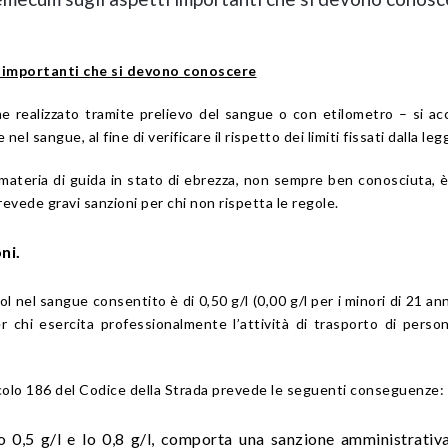
i importanti che si devono conoscere
e realizzato tramite prelievo del sangue o con etilometro – si acc
nel sangue, al fine di verificare il rispetto dei limiti fissati dalla leg
 materia di guida in stato di ebrezza, non sempre ben conosciuta, 
prevede gravi sanzioni per chi non rispetta le regole.
oni.
col nel sangue consentito è di 0,50 g/l (0,00 g/l per i minori di 21 ann
r chi esercita professionalmente l’attività di trasporto di perso
rticolo 186 del Codice della Strada prevede le seguenti conseguenze:
lo 0,5 g/l e lo 0,8 g/l, comporta una sanzione amministrativ