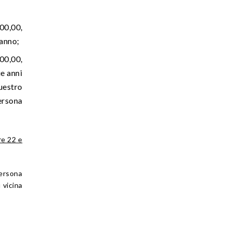
00,00,
 anno;
000,00,
ue anni
uestro
ersona
re 22 e
persona
 vicina