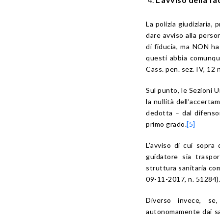
La polizia giudiziaria, 
dare avviso alla person
di fiducia, ma NON ha 
questi abbia comunque
Cass. pen. sez. IV, 12
Sul punto, le Sezioni
la nullità dell’accert
dedotta – dal difenso
primo grado.
[5]
L’avviso di cui sopra 
guidatore sia traspor
struttura sanitaria c
09-11-2017, n. 51284)
Diverso invece, se,
autonomamente dai sani