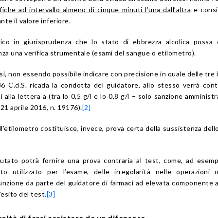
fiche ad intervallo almeno di cinque minuti l’una dall’altra
e consi
nte il valore inferiore.
fico in giurisprudenza che lo stato di ebbrezza alcolica possa
a una verifica strumentale (esami del sangue o etilometro).
asi, non essendo possibile indicare con precisione in quale delle tre 
186 C.d.S. ricada la condotta del guidatore, allo stesso verrà con
ui alla lettera a (tra lo 0,5 g/l e lo 0,8 g/l – solo sanzione amministr
 21 aprile 2016, n. 19176).
[2]
ell’etilometro costituisce, invece, prova certa della sussistenza dell
mputato potrà fornire una prova contraria al test, come, ad esemp
to utilizzato per l’esame, delle irregolarità nelle operazioni 
sunzione da parte del guidatore di farmaci ad elevata componente a
’esito del test.
[3]
coltà di farsi assistere da un difensore.