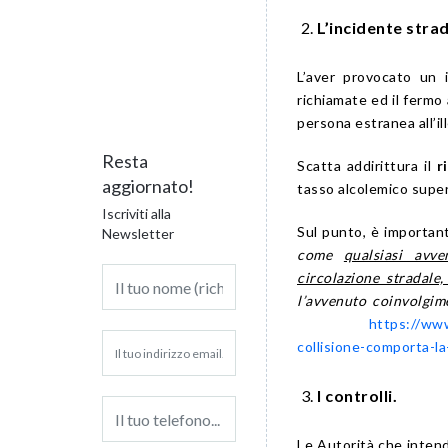
L’incidente strad
L’aver provocato un i
richiamate ed il fermo
persona estranea all’ill
Resta
Scatta addirittura il
r
aggiornato!
tasso alcolemico superio
Iscriviti alla
Sul punto, è importan
Newsletter
come
qualsiasi avv
circolazione stradale,
l’avvenuto coinvolgime
https://www
collisione-comporta-l
I controlli.
Le Autorità che intend