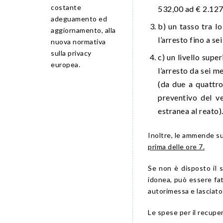
costante
532,00 ad € 2.127,
adeguamento ed
b) un tasso tra l
aggiornamento, alla
l’arresto fino a s
nuova normativa
sulla privacy
c) un livello supe
europea.
l’arresto da sei m
(da due a quattro
preventivo del v
estranea al reato)
Inoltre, le ammende s
prima delle ore 7.
Se non è disposto il s
idonea, può essere fatt
autorimessa e lasciato 
Le spese per il recuper