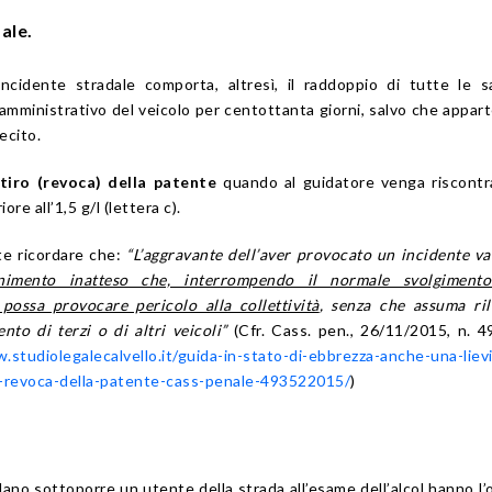
ale.
ncidente stradale comporta, altresì, il raddoppio di tutte le s
 amministrativo del veicolo per centottanta giorni, salvo che appar
ecito.
itiro (revoca) della patente
quando al guidatore venga riscont
re all’1,5 g/l (lettera c).
te ricordare che:
“L’aggravante dell’aver provocato un incidente va
enimento inatteso che, interrompendo il normale svolgimento
 possa provocare pericolo alla collettività
, senza che assuma ri
nto di terzi o di altri veicoli”
(Cfr. Cass. pen., 26/11/2015, n. 
.studiolegalecalvello.it/guida-in-stato-di-ebbrezza-anche-una-liev
a-revoca-della-patente-cass-penale-493522015/
)
ano sottoporre un utente della strada all’esame dell’alcol hanno l’