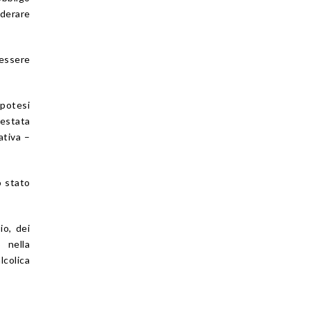
derare
 essere
ipotesi
testata
ativa –
o stato
io, dei
o nella
lcolica