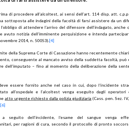
prima di procedere all’alcoltest, ai sensi dell’art. 114 disp. att. c.p.
a sottoposta alle indagini della facoltà di farsi assistere da un di
l’obbligo di attendere l’arrivo del difensore dell’indagato, anche 
 avuto notizia dell’imminente perquisizione e intenda parteciparv
 novembre 2014, n. 50053).
[4]
 Unite della Suprema Corte di Cassazione hanno recentemente chiar
amento, conseguente al mancato avviso della suddetta facoltà, può
re dell’imputato – fino al momento della deliberazione della sent
deve essere fornito anche nel caso in cui, dopo l’incidente strad
tato all’ospedale e l’alcoltest venga eseguito dagli operatori
ome
atto urgente richiesto dalla polizia giudiziaria
(Cass. pen. Sez. IV,
.
[6]
 a seguito dell’incidente, l’esame del sangue venga effe
tari, per ragioni di cura, secondo il protocollo di pronto soccors