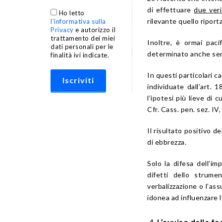
di effettuare
due veri
Ho letto
rilevante quello riporta
l’informativa sulla
Privacy
e autorizzo il
trattamento dei miei
Inoltre, è ormai paci
dati personali per le
determinato anche senz
finalità ivi indicate.
In questi particolari c
individuate dall’art. 
l’ipotesi più lieve di c
Cfr. Cass. pen. sez. IV,
Il risultato positivo d
di ebbrezza.
Solo la difesa dell’i
difetti dello strumen
verbalizzazione o l’as
idonea ad influenzare l
L’avviso della fa