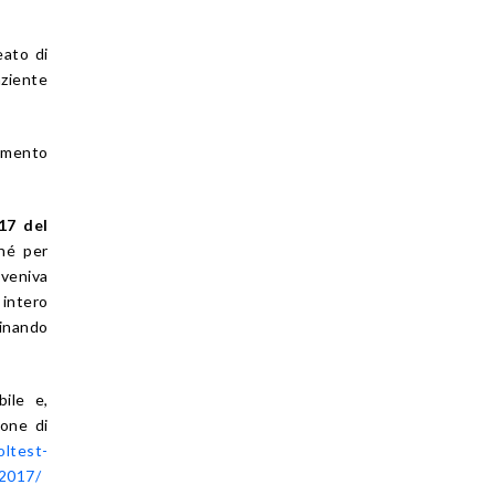
eato di
aziente
tamento
17 del
hé per
 veniva
 intero
minando
bile e,
one di
oltest-
42017/