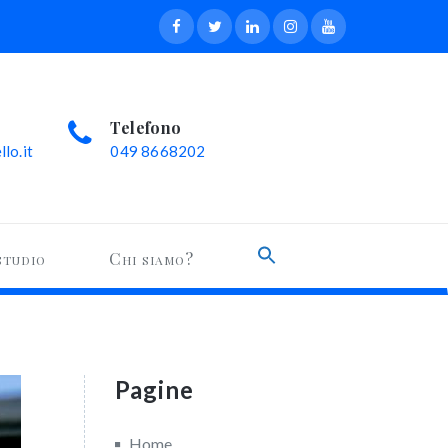
Telefono
lo.it
049 8668202
Search
studio
Chi siamo?
for:
Search Button
Pagine
Home