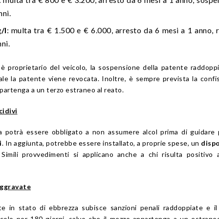
nni.
/l
: multa tra € 1.500 e € 6.000, arresto da 6 mesi a 1 anno, 
ni.
è proprietario del veicolo, la sospensione della patente raddoppi
ale la patente viene revocata. Inoltre, è sempre prevista la confi
partenga a un terzo estraneo al reato.
cidivi
a potrà essere obbligato a non assumere alcol prima di guidare
i
. In aggiunta, potrebbe essere installato, a proprie spese, un
dispo
 Simili provvedimenti si applicano anche a chi risulta positivo 
aggravate
e in stato di ebbrezza subisce sanzioni penali raddoppiate e i
icolo per 180 giorni, salvo che il mezzo appartenga a un estraneo