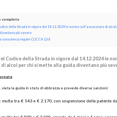
lo completo
odice della Strada in vigore dal 14.12.2024 le norme sull’assunzione di alcol
 diventano più severe
una consulenza legale CLICCA QUI
del Codice della Strada in vigore dal 14.12.2024 le n
 di alcol per chi si mette alla guida diventano più sev
iornate
.
vieta la guida in stato di ebbrezza e prevede diverse sanzioni:
: multa tra € 543 e € 2.170, con sospensione della patente da
: multa tra € 800 e € 3.200, arresto da 6 mesi a 1 anno, sospe