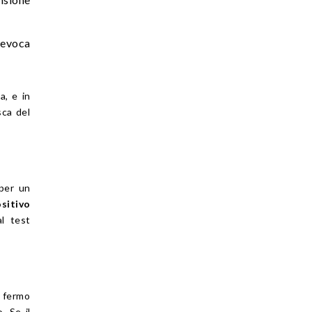
revoca
a, e in
sca del
 per un
sitivo
al test
l fermo
. Se il