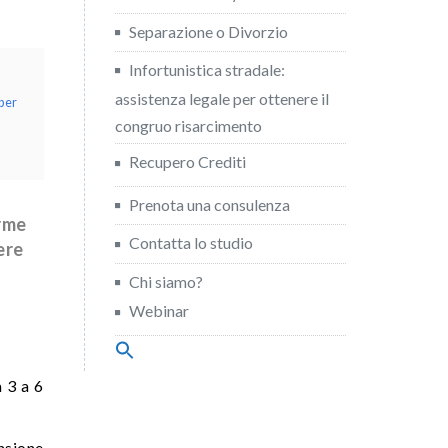
Separazione o Divorzio
Infortunistica stradale:
assistenza legale per ottenere il
 per
congruo risarcimento
Recupero Crediti
Prenota una consulenza
orme
Contatta lo studio
ere
Chi siamo?
Webinar
Search
for:
Search Button
 3 a 6
nsione