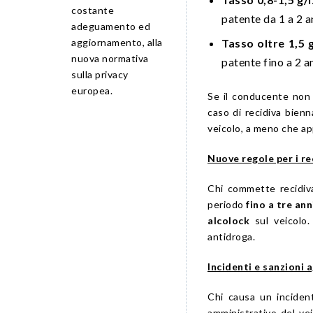
costante
patente da 1 a 2 a
adeguamento ed
Tasso oltre 1,5 g
aggiornamento, alla
nuova normativa
patente fino a 2 an
sulla privacy
europea.
Se il conducente non 
caso di recidiva bienn
veicolo, a meno che ap
Nuove regole per i re
Chi commette recidiv
periodo
fino a tre ann
alcolock
sul veicolo.
antidroga.
Incidenti e sanzioni 
Chi causa un incident
amministrativo del ve