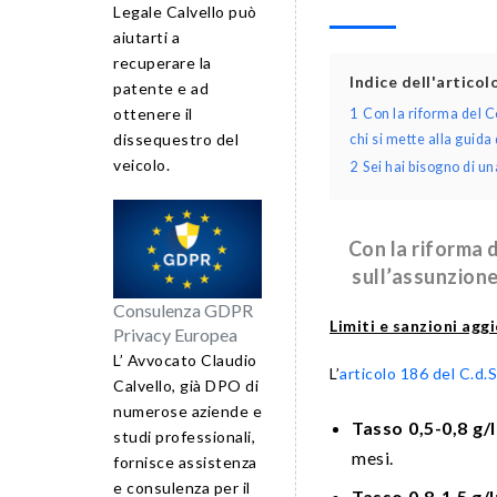
Legale Calvello può
aiutarti a
recuperare la
Indice dell'artico
patente e ad
ottenere il
1
Con la riforma del C
dissequestro del
chi si mette alla guida
veicolo.
2
Sei hai bisogno di 
Con la riforma 
sull’assunzione
Consulenza GDPR
Limiti e sanzioni agg
Privacy Europea
L’ Avvocato Claudio
L’
articolo 186 del C.d.S
Calvello, già DPO di
numerose aziende e
Tasso 0,5-0,8 g/l
studi professionali,
mesi.
fornisce assistenza
e consulenza per il
Tasso 0,8-1,5 g/l