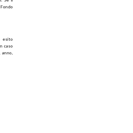
l Fondo
à esito
In caso
1 anno,