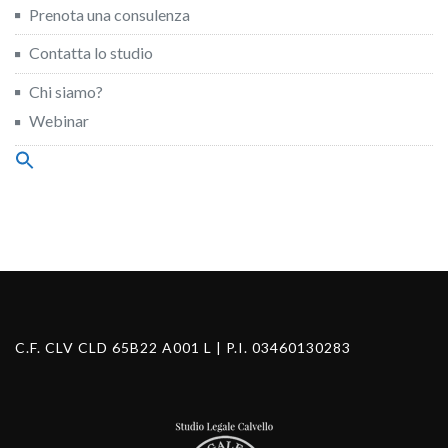
Prenota una consulenza
Contatta lo studio
Chi siamo?
Webinar
Search
for:
Search Button
C.F. CLV CLD 65B22 A001 L | P.I. 03460130283