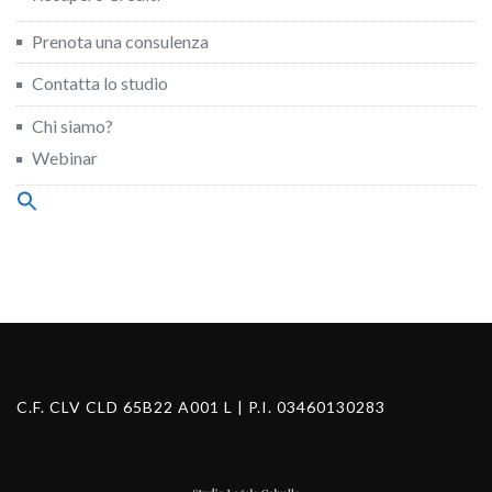
Prenota una consulenza
Contatta lo studio
Chi siamo?
Webinar
Search
for:
Search Button
C.F. CLV CLD 65B22 A001 L | P.I. 03460130283