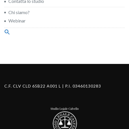
Contatta lo studio
Chi siamo?
Webinar
Search
for:
Search Button
C.F. CLV CLD 65B22 A001 L | P.I. 03460130283