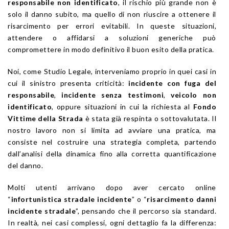
responsabile non identificato
, il rischio più grande non è
solo il danno subito, ma quello di non riuscire a ottenere il
risarcimento per errori evitabili. In queste situazioni,
attendere o affidarsi a soluzioni generiche può
compromettere in modo definitivo il buon esito della pratica.
Noi, come Studio Legale, interveniamo proprio in quei casi in
cui il sinistro presenta criticità:
incidente con fuga del
responsabile
,
incidente senza testimoni
,
veicolo non
identificato
, oppure situazioni in cui la richiesta al
Fondo
Vittime della Strada
è stata già respinta o sottovalutata. Il
nostro lavoro non si limita ad avviare una pratica, ma
consiste nel costruire una strategia completa, partendo
dall’analisi della dinamica fino alla corretta quantificazione
del danno.
Molti utenti arrivano dopo aver cercato online
“
infortunistica stradale incidente
” o “
risarcimento danni
incidente stradale
”, pensando che il percorso sia standard.
In realtà, nei casi complessi, ogni dettaglio fa la differenza: