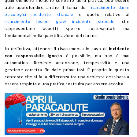
quali elementi incidono sull’esito della pratica, può essere
utile approfondire anche il tema del
risarcimento danni
psicologici incidente stradale
e quello relativo al
risarcimento lesioni gravi incidente stradale
, che
rappresentano aspetti spesso sottovalutati ma
fondamentali nella quantificazione del danno.
In definitiva, ottenere il risarcimento in caso di
incidente
con responsabile ignoto
è possibile, ma non è mai
automatico. Richiede attenzione, tempestività e una
gestione corretta fin dalle prime fasi. È proprio in questo
contesto che si fa la differenza tra una richiesta destinata a
essere respinta e una pratica costruita per essere accolta.