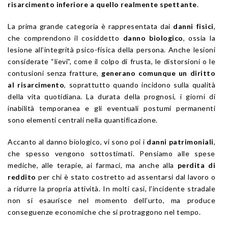
risarcimento inferiore a quello realmente spettante
.
La prima grande categoria è rappresentata dai
danni fisici
,
che comprendono il cosiddetto
danno biologico
, ossia la
lesione all’integrità psico-fisica della persona. Anche lesioni
considerate “lievi”, come il colpo di frusta, le distorsioni o le
contusioni senza fratture,
generano comunque un diritto
al risarcimento
, soprattutto quando incidono sulla qualità
della vita quotidiana. La durata della prognosi, i giorni di
inabilità temporanea e gli eventuali postumi permanenti
sono elementi centrali nella quantificazione.
Accanto al danno biologico, vi sono poi i
danni patrimoniali
,
che spesso vengono sottostimati. Pensiamo alle spese
mediche, alle terapie, ai farmaci, ma anche alla
perdita di
reddito
per chi è stato costretto ad assentarsi dal lavoro o
a ridurre la propria attività. In molti casi, l’incidente stradale
non si esaurisce nel momento dell’urto, ma produce
conseguenze economiche che si protraggono nel tempo.