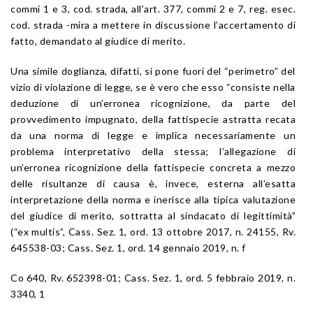
commi 1 e 3,
cod. strada
, all’
art. 377
, commi 2 e 7,
reg. esec.
cod. strada
-mira a mettere in discussione l’accertamento di
fatto, demandato al giudice di merito.
Una simile doglianza, difatti, si pone fuori del “perimetro” del
vizio di violazione di legge, se è vero che esso “consiste nella
deduzione di un’erronea ricognizione, da parte del
provvedimento impugnato, della fattispecie astratta recata
da una norma di legge e implica necessariamente un
problema interpretativo della stessa; l’allegazione di
un’erronea ricognizione della fattispecie concreta a mezzo
delle risultanze di causa è, invece, esterna all’esatta
interpretazione della norma e inerisce alla tipica valutazione
del giudice di merito, sottratta al sindacato di legittimità”
(“ex multis”,
Cass. Sez. 1, ord. 13 ottobre 2017, n. 24155
, Rv.
645538-03; Cass. Sez. 1, ord. 14 gennaio 2019, n. f
Co 640, Rv. 652398-01;
Cass. Sez. 1, ord. 5 febbraio 2019, n.
3340
, 1