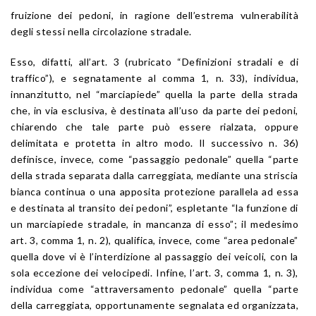
fruizione dei pedoni, in ragione dell’estrema vulnerabilità
degli stessi nella circolazione stradale.
Esso, difatti, all’art. 3 (rubricato “Definizioni stradali e di
traffico”), e segnatamente al comma 1, n. 33), individua,
innanzitutto, nel “marciapiede” quella la parte della strada
che, in via esclusiva, è destinata all’uso da parte dei pedoni,
chiarendo che tale parte può essere rialzata, oppure
delimitata e protetta in altro modo. Il successivo n. 36)
definisce, invece, come “passaggio pedonale” quella “parte
della strada separata dalla carreggiata, mediante una striscia
bianca continua o una apposita protezione parallela ad essa
e destinata al transito dei pedoni”, espletante “la funzione di
un marciapiede stradale, in mancanza di esso”; il medesimo
art. 3, comma 1, n. 2), qualifica, invece, come “area pedonale”
quella dove vi è l’interdizione al passaggio dei veicoli, con la
sola eccezione dei velocipedi. Infine, l’art. 3, comma 1, n. 3),
individua come “attraversamento pedonale” quella “parte
della carreggiata, opportunamente segnalata ed organizzata,