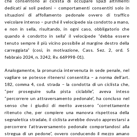
che consentono al ciclista di occupare spazi altrimenti
dedicati ai soli pedoni – comportamenti consentiti solo in
situazioni di affollamento pedonale ovvero di traffico
veicolare intenso – purché il velocipede sia condotto a mano,
e non in sella, risultando, in ogni caso, obbligatorio che
quando è condotto in sella” il velocipede “debba essere
tenuto sempre il più vicino possibile al margine destro della
carreggiata” (così, in motivazione,
Cass. Sez. 2, ord. 5
febbraio 2024, n. 3242
, Rv. 669998-01).
Analogamente, la pronuncia intervenuta in sede penale, nel
vagliare se potesse ritenersi consentita – a norma dell’
art.
182
, comma 4,
cod. strada
– la condotta di un ciclista che,
“per proseguire sulla pista ciclabile”, aveva inteso
“percorrere un attraversamento pedonale”, ha concluso nel
senso che i giudici di merito avessero “correttamente
ritenuto che, per compiere una manovra rispettosa della
segnaletica stradale, il ciclista avrebbe dovuto apprestarsi a
percorrere l’attraversamento pedonale comportandosi alla
stregua di un pedone”, ovvero conducendo il mezzo amano