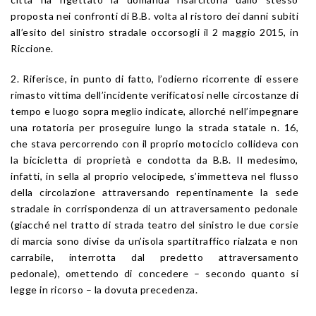
proposta nei confronti di B.B. volta al ristoro dei danni subiti
all’esito del sinistro stradale occorsogli il 2 maggio 2015, in
Riccione.
2. Riferisce, in punto di fatto, l’odierno ricorrente di essere
rimasto vittima dell’incidente verificatosi nelle circostanze di
tempo e luogo sopra meglio indicate, allorché nell’impegnare
una rotatoria per proseguire lungo la strada statale n. 16,
che stava percorrendo con il proprio motociclo collideva con
la bicicletta di proprietà e condotta da B.B. Il medesimo,
infatti, in sella al proprio velocipede, s’immetteva nel flusso
della circolazione attraversando repentinamente la sede
stradale in corrispondenza di un attraversamento pedonale
(giacché nel tratto di strada teatro del sinistro le due corsie
di marcia sono divise da un’isola spartitraffico rialzata e non
carrabile, interrotta dal predetto attraversamento
pedonale), omettendo di concedere – secondo quanto si
legge in ricorso – la dovuta precedenza.