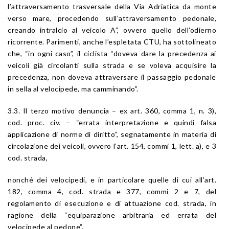
l’attraversamento trasversale della Via Adriatica da monte
verso mare, procedendo sull’attraversamento pedonale,
creando intralcio al veicolo A”, ovvero quello dell’odierno
ricorrente. Parimenti, anche l’espletata CTU, ha sottolineato
che, “in ogni caso”, il ciclista “doveva dare la precedenza ai
veicoli già circolanti sulla strada e se voleva acquisire la
precedenza, non doveva attraversare il passaggio pedonale
in sella al velocipede, ma camminando”.
3.3. Il terzo motivo denuncia – ex
art. 360
, comma 1, n. 3),
cod. proc. civ. – “errata interpretazione e quindi falsa
applicazione di norme di diritto”, segnatamente in materia di
circolazione dei veicoli, ovvero l’
art. 154
, commi 1, lett. a), e 3
cod. strada
,
nonché dei velocipedi, e in particolare quelle di cui all’
art.
182
, comma 4,
cod. strada
e 377, commi 2 e 7, del
regolamento di esecuzione e di attuazione cod. strada, in
ragione della “equiparazione arbitraria ed errata del
velocipede al pedone”.