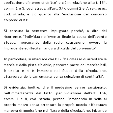
applicazione di norme di diritto”, e ciò in relazione all’
art. 154
,
commi 1 e 3,
cod. strada
, all’
art. 377
, commi 2 e 7,
reg. esec.
cod. strada
, e ciò quanto alla “esclusione del concorso
colposo” di B.B. .
Si censura la sentenza impugnata perché, a dire del
ricorrente, “individua nell’evento finale la causa dell’evento
stesso, noncurante della reale causazione, ovvero la
imprudente ed illecita manovra di guida del convenuto”.
In particolare, si ribadisce che B.B. “ha omesso di arrestare la
marcia e dalla pista ciclabile, percorso parte del marciapiedi,
è uscito e si è immesso nel flusso della circolazione,
attraversando la carreggiata, senza soluzione di continuità”.
Si evidenzia, inoltre, che il medesimo venne sanzionato,
nell’immediatezza del fatto, per violazione dell’
art. 154
,
commi 1 e 8,
cod. strada
, perché, “rimanendo in sella al
proprio mezzo senza arrestare la propria marcia effettuava
manovra di immissione nel flusso della circolazione, iniziando