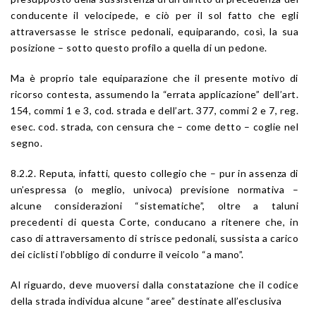
conducente il velocipede, e ciò per il sol fatto che egli
attraversasse le strisce pedonali, equiparando, così, la sua
posizione – sotto questo profilo a quella di un pedone.
Ma è proprio tale equiparazione che il presente motivo di
ricorso contesta, assumendo la “errata applicazione” dell’
art.
154
, commi 1 e 3,
cod. strada
e dell’
art. 377
, commi 2 e 7,
reg.
esec. cod. strada
, con censura che – come detto – coglie nel
segno.
8.2.2. Reputa, infatti, questo collegio che – pur in assenza di
un’espressa (o meglio, univoca) previsione normativa –
alcune considerazioni “sistematiche”, oltre a taluni
precedenti di questa Corte, conducano a ritenere che, in
caso di attraversamento di strisce pedonali, sussista a carico
dei ciclisti l’obbligo di condurre il veicolo “a mano”.
Al riguardo, deve muoversi dalla constatazione che il codice
della strada individua alcune “aree” destinate all’esclusiva