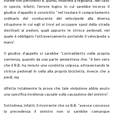
norme non pertinenti e, quindi, inidonee a regolarla”. Nel caso
in specie, infatti, l’errore logico in cui sarebbe incorso il
giudice d’appello è consistito “nel traslare il comportamento
ordinario del conducente del velocipede alla diversa
situazione in cui egli si trovi ad occupare spazi della strada
destinati ai pedoni, quali appunto le strisce pedonali, nel
quale è obbligato l’attraversamento portando il velocipede a
mano”.
Il giudice d’appello si sarebbe “contraddetto nella propria
sentenza, quando da una parte ammetteva che: “è ben vero
che il B.B. ha tenuto una condotta colposa, attraversando le
strisce pedonali in sella alla propria bicicletta, invece che a
piedi, ma
difetta totalmente la prova che tale violazione abbia avuto
una specifica incidenza causale sulla causazione del sinistro”.
Sottolinea, infatti, il ricorrente che se B.B. “avesse concesso
la precedenza il sinistro non si sarebbe comunque