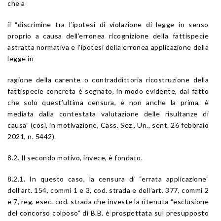
che a
il “discrimine tra l’ipotesi di violazione di legge in senso
proprio a causa dell’erronea ricognizione della fattispecie
astratta normativa e l’ipotesi della erronea applicazione della
legge in
ragione della carente o contraddittoria ricostruzione della
fattispecie concreta è segnato, in modo evidente, dal fatto
che solo quest’ultima censura, e non anche la prima, è
mediata dalla contestata valutazione delle risultanze di
causa” (così, in motivazione, Cass. Sez., Un., sent. 26 febbraio
2021, n. 5442).
8.2. Il secondo motivo, invece, è fondato.
8.2.1. In questo caso, la censura di “errata applicazione”
dell’
art. 154
, commi 1 e 3,
cod. strada
e dell’
art. 377
, commi 2
e 7,
reg. esec. cod. strada
che investe la ritenuta “esclusione
del concorso colposo” di B.B. è prospettata sul presupposto