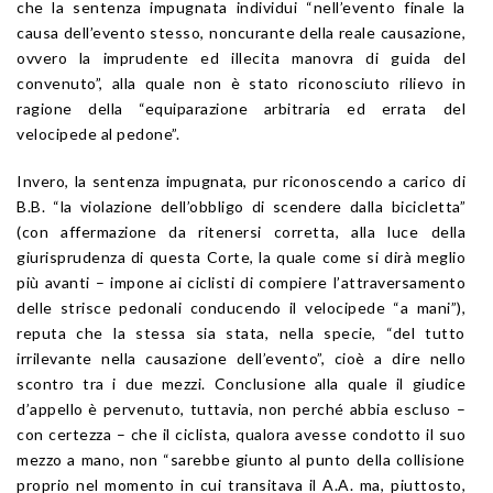
che la sentenza impugnata individui “nell’evento finale la
causa dell’evento stesso, noncurante della reale causazione,
ovvero la imprudente ed illecita manovra di guida del
convenuto”, alla quale non è stato riconosciuto rilievo in
ragione della “equiparazione arbitraria ed errata del
velocipede al pedone”.
Invero, la sentenza impugnata, pur riconoscendo a carico di
B.B. “la violazione dell’obbligo di scendere dalla bicicletta”
(con affermazione da ritenersi corretta, alla luce della
giurisprudenza di questa Corte, la quale come si dirà meglio
più avanti – impone ai ciclisti di compiere l’attraversamento
delle strisce pedonali conducendo il velocipede “a mani”),
reputa che la stessa sia stata, nella specie, “del tutto
irrilevante nella causazione dell’evento”, cioè a dire nello
scontro tra i due mezzi. Conclusione alla quale il giudice
d’appello è pervenuto, tuttavia, non perché abbia escluso –
con certezza – che il ciclista, qualora avesse condotto il suo
mezzo a mano, non “sarebbe giunto al punto della collisione
proprio nel momento in cui transitava il A.A. ma, piuttosto,