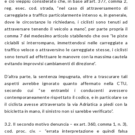
e ciò vieppiù considerato che, in base all’
art. 377
, comma 2,
reg. esec. cod. strada
, “nel caso di attraversamento di
carreggiate a traffico particolarmente intenso e, in generale,
dove le circostanze lo richiedano, i ciclisti sono tenuti ad
attraversare tenendo il veicolo a mano”, per parte propria il
comma 7 del medesimo articolo stabilendo che ove “le piste
ciclabili si interrompano, immettendosi nelle carreggiate a
traffico veloce o attraversino le carreggiate stesse, i ciclisti
sono tenuti ad effettuare le manovre con la massima cautela
evitando improvvisi cambiamenti di direzione”.
D’altra parte, la sentenza impugnata, oltre a trascurare tali
aspetti avrebbe ignorato quanto affermato nella CTU,
secondo cui “se entrambi i conducenti avessero
contemporaneamente rispettato il codice, e in particolare se
il ciclista avesse attraversato la via Adriatica a piedi con la
bicicletta in mano, il sinistro non si sarebbe verificato”.
3.2. Il secondo motivo denuncia – ex
art. 360
, comma 1, n. 3),
cod. proc. civ. – “errata interpretazione e quindi falsa