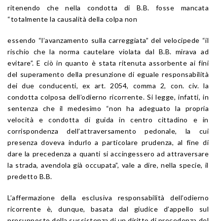
ritenendo che nella condotta di B.B. fosse mancata
“totalmente la causalità della colpa non
essendo “l’avanzamento sulla carreggiata” del velocipede “il
rischio che la norma cautelare violata dal B.B. mirava ad
evitare”. E ciò in quanto è stata ritenuta assorbente ai fini
del superamento della presunzione di eguale responsabilità
dei due conducenti, ex art. 2054, comma 2, con. civ. la
condotta colposa dell’odierno ricorrente. Si legge, infatti, in
sentenza che il medesimo “non ha adeguato la propria
velocità e condotta di guida in centro cittadino e in
corrispondenza dell’attraversamento pedonale, la cui
presenza doveva indurlo a particolare prudenza, al fine di
dare la precedenza a quanti si accingessero ad attraversare
la strada, avendola già occupata”, vale a dire, nella specie, il
predetto B.B.
L’affermazione della esclusiva responsabilità dell’odierno
ricorrente è, dunque, basata dal giudice d’appello sul
presupposto della sussistenza di un diritto di precedenza del