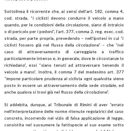
Sottolinea il ricorrente che, ai sensi dell’
art. 182
, comma 4,
cod. strada
, “i ciclisti devono condurre il veicolo a mano
quando, per le condizioni della circolazione, siano di intralcio
o di pericolo per i pedoni”, l’
art. 377
, comma 2,
reg. esec. cod.
strada
, per parte propria, prevedendo – nell’ipotesi in cui “i
ciclisti fossero già nel flusso della circolazione” – che “nel
caso di attraversamento di carreggiate a traffico
particolarmente intenso e, in generale, dove le circostanze lo
richiedano”, essi “siano tenuti ad attraversare tenendo il
veicolo a mano”. Inoltre, il comma 7 del medesimo art. 377
“impone particolare prudenza al ciclista ogni qualvolta viene
posto in essere un attraversamento della sede stradale, ed
anche qualora si trovi già nel flusso della circolazione”.
Si addebita, dunque, al Tribunale di Rimini di aver “errato
nell’interpretazione delle norme ritenute regolatrici del caso
concreto, incorrendo nel vizio di falsa applicazione di legge,
consistita nel sussumere la fattispecie al suo esame sotto