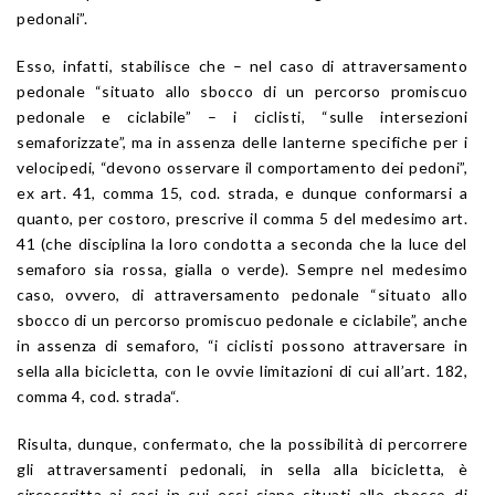
pedonali”.
Esso, infatti, stabilisce che – nel caso di attraversamento
pedonale “situato allo sbocco di un percorso promiscuo
pedonale e ciclabile” – i ciclisti, “sulle intersezioni
semaforizzate”, ma in assenza delle lanterne specifiche per i
velocipedi, “devono osservare il comportamento dei pedoni”,
ex
art. 41
, comma 15,
cod. strada
, e dunque conformarsi a
quanto, per costoro, prescrive il comma 5 del medesimo art.
41 (che disciplina la loro condotta a seconda che la luce del
semaforo sia rossa, gialla o verde). Sempre nel medesimo
caso, ovvero, di attraversamento pedonale “situato allo
sbocco di un percorso promiscuo pedonale e ciclabile”, anche
in assenza di semaforo, “i ciclisti possono attraversare in
sella alla bicicletta, con le ovvie limitazioni di cui all’
art. 182
,
comma 4,
cod. strada
“.
Risulta, dunque, confermato, che la possibilità di percorrere
gli attraversamenti pedonali, in sella alla bicicletta, è
circoscritta ai casi in cui essi siano situati allo sbocco di