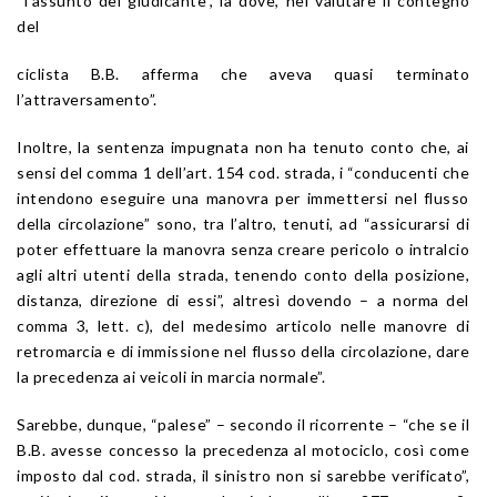
“l’assunto del giudicante”, là dove, nel valutare il contegno
del
ciclista B.B. afferma che aveva quasi terminato
l’attraversamento”.
Inoltre, la sentenza impugnata non ha tenuto conto che, ai
sensi del comma 1 dell’
art. 154
cod. strada
, i “conducenti che
intendono eseguire una manovra per immettersi nel flusso
della circolazione” sono, tra l’altro, tenuti, ad “assicurarsi di
poter effettuare la manovra senza creare pericolo o intralcio
agli altri utenti della strada, tenendo conto della posizione,
distanza, direzione di essi”, altresì dovendo – a norma del
comma 3, lett. c), del medesimo articolo nelle manovre di
retromarcia e di immissione nel flusso della circolazione, dare
la precedenza ai veicoli in marcia normale”.
Sarebbe, dunque, “palese” – secondo il ricorrente – “che se il
B.B. avesse concesso la precedenza al motociclo, così come
imposto dal cod. strada, il sinistro non si sarebbe verificato”,