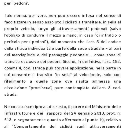
per i pedoni”.
Tale norma, per vero, non può essere intesa nel senso di
facoltizzare in senso assoluto i ciclisti a transitare, in sella al
proprio veicolo, lungo gli attraversamenti pedonali (salvo
l’obbligo di condurre il mezzo a mano, in caso “di intralcio o
pericolo per i pedoni”), dal momento che l’
art. 3
del
codice
della strada
individua tale parte della sede stradale – al pari
del marciapiede e del passaggio pedonale – come zona di
transito esclusivo dei pedoni. Sicché, in definitiva, l’
art. 182
,
comma 4,
cod. strada
può trovare applicazione, nella parte in
cui consente il transito “in sella” al velocipede, solo con
riferimento a quelle zone ove risulta ammessa una
circolazione “promiscua”, pure contemplata dall’
art. 3
cod.
strada
.
Ne costituisce riprova, del resto, il parere del Ministero delle
Infrastrutture e dei Trasporti del 24 gennaio 2013, prot. n.
513, e segnatamente quanto affermato al punto b), relativo
al “Comportamento dei ciclisti sugli attraversamenti