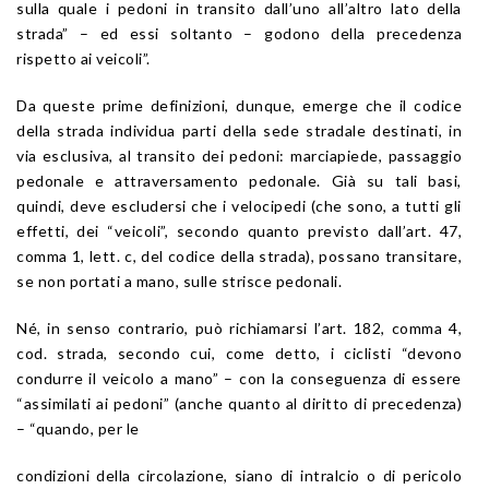
sulla quale i pedoni in transito dall’uno all’altro lato della
strada” – ed essi soltanto – godono della precedenza
rispetto ai veicoli”.
Da queste prime definizioni, dunque, emerge che il codice
della strada individua parti della sede stradale destinati, in
via esclusiva, al transito dei pedoni: marciapiede, passaggio
pedonale e attraversamento pedonale. Già su tali basi,
quindi, deve escludersi che i velocipedi (che sono, a tutti gli
effetti, dei “veicoli”, secondo quanto previsto dall’
art. 47
,
comma 1, lett. c, del
codice della strada
), possano transitare,
se non portati a mano, sulle strisce pedonali.
Né, in senso contrario, può richiamarsi l’
art. 182
, comma 4,
cod. strada
, secondo cui, come detto, i ciclisti “devono
condurre il veicolo a mano” – con la conseguenza di essere
“assimilati ai pedoni” (anche quanto al diritto di precedenza)
– “quando, per le
condizioni della circolazione, siano di intralcio o di pericolo