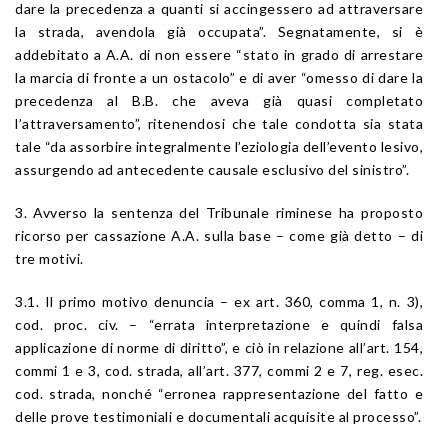
dare la precedenza a quanti si accingessero ad attraversare
la strada, avendola già occupata”. Segnatamente, si è
addebitato a A.A. di non essere “stato in grado di arrestare
la marcia di fronte a un ostacolo” e di aver “omesso di dare la
precedenza al B.B. che aveva già quasi completato
l’attraversamento”, ritenendosi che tale condotta sia stata
tale “da assorbire integralmente l’eziologia dell’evento lesivo,
assurgendo ad antecedente causale esclusivo del sinistro”.
3. Avverso la sentenza del Tribunale riminese ha proposto
ricorso per cassazione A.A. sulla base – come già detto – di
tre motivi.
3.1. Il primo motivo denuncia – ex
art. 360
, comma 1, n. 3),
cod. proc. civ. – “errata interpretazione e quindi falsa
applicazione di norme di diritto”, e ciò in relazione all’
art. 154
,
commi 1 e 3,
cod. strada
, all’
art. 377
, commi 2 e 7,
reg. esec.
cod. strada
, nonché “erronea rappresentazione del fatto e
delle prove testimoniali e documentali acquisite al processo”.