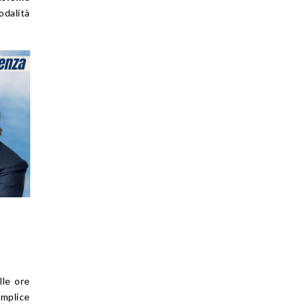
odalità
lle ore
emplice