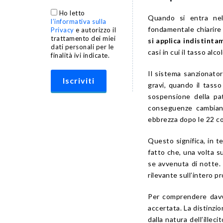
Ho letto
Quando si entra nel
l’informativa sulla
fondamentale chiarir
Privacy
e autorizzo il
trattamento dei miei
si applica indistinta
dati personali per le
casi in cui il tasso al
finalità ivi indicate.
Il sistema sanzionatori
gravi, quando il tasso
sospensione della pat
conseguenze cambiano 
ebbrezza dopo le 22 c
Questo significa, in te
fatto che, una volta s
se avvenuta di notte.
rilevante sull’intero 
Per comprendere davve
accertata. La distinzio
dalla natura dell’ille