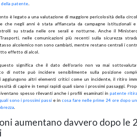
 della patente
.
ento è legato a una valutazione di maggiore pericolosità della circo
e che negli anni è stata affiancata da campagne istituzionali 
trolli su strada nelle ore serali e notturne. Anche il Minister
Trasporti, nelle comunicazioni più recenti sulla sicurezza strad
el tasso alcolemico non sono cambiati, mentre restano centrali i control
tto effetto di alcol.
 questo significa che il dato dell’orario non va mai sottovalut
o di notte può incidere sensibilmente sulla posizione comple
aggiungono altri elementi critici come un incidente, il ritiro im
ssità di capire in tempi rapidi quali siano i prossimi passaggi. Prop
 diventano spesso rilevanti anche i profili esaminati in
patente ritir
uali sono i prossimi passi
e in
cosa fare nelle prime 24 ore dopo u
ebbrezza
.
ioni aumentano davvero dopo le 2
i