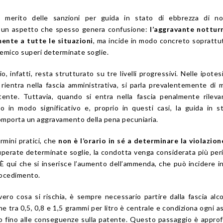
 merito delle sanzioni per guida in stato di ebbrezza di no
e un aspetto che spesso genera confusione:
l’aggravante nottur
mente a tutte le situazioni
, ma incide in modo concreto soprattu
colemico superi determinate soglie.
o, infatti, resta strutturato su tre livelli progressivi. Nelle ipote
 rientra nella fascia amministrativa, si parla prevalentemente di 
ente. Tuttavia, quando si entra nella fascia penalmente rileva
in modo significativo e, proprio in questi casi, la guida in s
omporta un aggravamento della pena pecuniaria.
rmini pratici, che
non è l’orario in sé a determinare la violazion
uperate determinate soglie, la condotta venga considerata più per
 È qui che si inserisce l’aumento dell’ammenda, che può incidere 
procedimento.
ro cosa si rischia, è sempre necessario partire dalla fascia alc
ne tra 0,5, 0,8 e 1,5 grammi per litro è centrale e condiziona ogni a
cito fino alle conseguenze sulla patente. Questo passaggio è appro