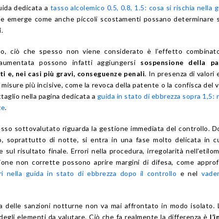
uida dedicata a
tasso alcolemico 0.5, 0.8, 1.5: cosa si rischia nella g
ve emerge come anche piccoli scostamenti possano determinare s
.
o, ciò che spesso non viene considerato è l’effetto combinato
a aumentata possono infatti aggiungersi
sospensione della pa
i e, nei casi più gravi, conseguenze penali
. In presenza di valori 
 misure più incisive, come la revoca della patente o la confisca del v
ttaglio nella pagina dedicata a
guida in stato di ebbrezza sopra 1,5: 
ze
.
sso sottovalutato riguarda la gestione immediata del controllo. 
, soprattutto di notte, si entra in una fase molto delicata in c
sul risultato finale. Errori nella procedura, irregolarità nell’etilo
ione non corrette possono aprire margini di difesa, come appro
ri nella guida in stato di ebbrezza dopo il controllo
e nel
vade
ma delle sanzioni notturne non va mai affrontato in modo isolato. L
egli elementi da valutare. Ciò che fa realmente la differenza è
l’