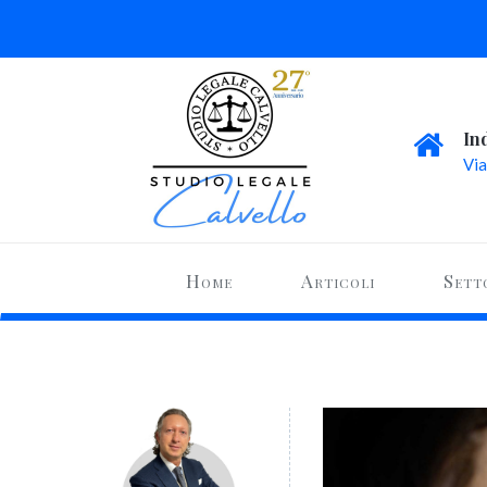
In
Via
Home
Articoli
Sett