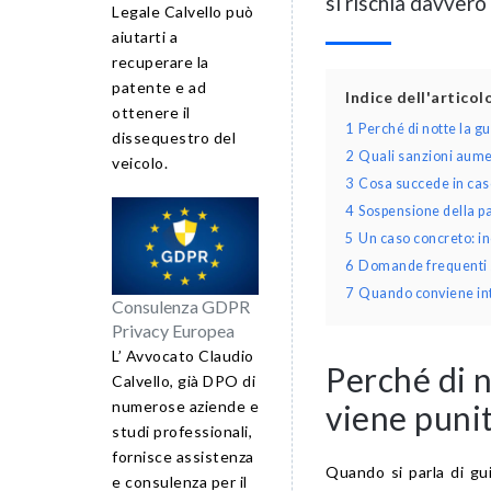
si rischia davvero
Legale Calvello può
aiutarti a
recuperare la
patente e ad
Indice dell'artico
ottenere il
1
Perché di notte la g
dissequestro del
2
Quali sanzioni aumen
veicolo.
3
Cosa succede in caso
4
Sospensione della p
5
Un caso concreto: in
6
Domande frequenti su
7
Quando conviene inte
Consulenza GDPR
Privacy Europea
L’ Avvocato Claudio
Perché di n
Calvello, già DPO di
numerose aziende e
viene puni
studi professionali,
fornisce assistenza
Quando si parla di gui
e consulenza per il