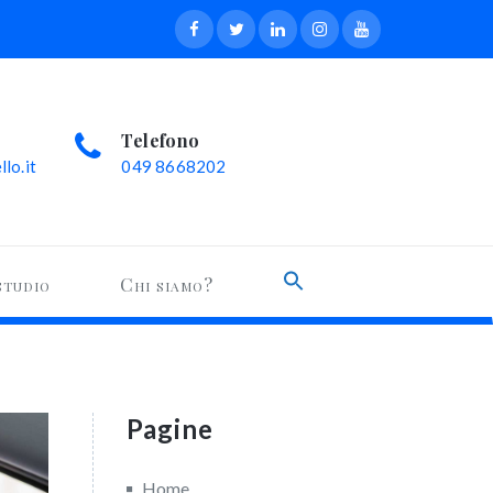
Telefono
lo.it
049 8668202
Search
studio
Chi siamo?
for:
Search Button
Pagine
Home