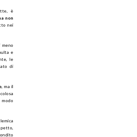
tte, è
na non
tto nei
si meno
multa e
nte, le
tato di
e
, ma il
icolosa
in modo
olemica
spetto,
fondito