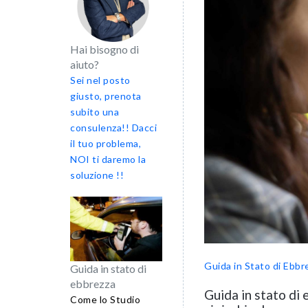
Hai bisogno di
aiuto?
Sei nel posto
giusto, prenota
subito una
consulenza!! Dacci
il tuo problema,
NOI ti daremo la
soluzione !!
Guida in Stato di Ebbr
Guida in stato di
ebbrezza
Guida in stato di
Come lo Studio