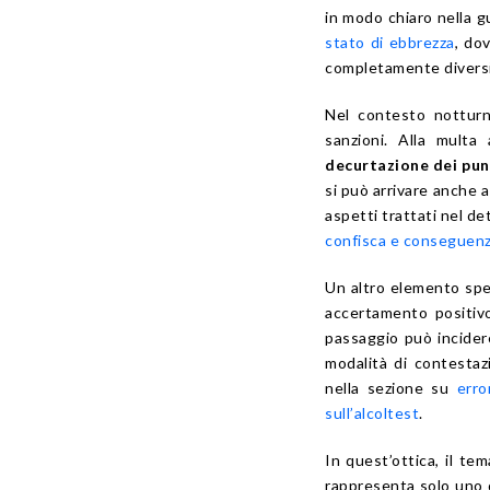
in modo chiaro nella g
stato di ebbrezza
, do
completamente diversi
Nel contesto notturn
sanzioni. Alla mult
decurtazione dei punt
si può arrivare anche a
aspetti trattati nel de
confisca e conseguen
Un altro elemento spe
accertamento positivo
passaggio può incidere 
modalità di contestaz
nella sezione su
erro
sull’alcoltest
.
In quest’ottica, il te
rappresenta solo uno d