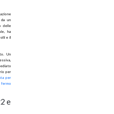
lazione
e da un
o delle
ale, ha
li e il
ato. Un
ssiva,
mediato
rio per
ata per
n fermo
2 e