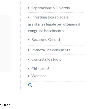
Separazione o Divorzio
Infortunistica stradale:
assistenza legale per ottenere il
congruo risarcimento
Recupero Crediti
Prenota una consulenza
Contatta lo studio
Chi siamo?
Webinar
Search
for:
Search Button
no:
non