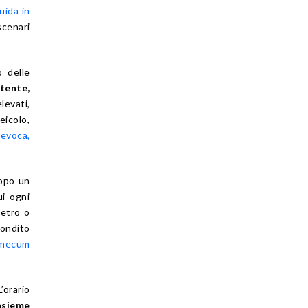
uida in
cenari
 delle
tente,
elevati,
eicolo,
revoca,
Dopo un
ui ogni
metro o
fondito
mecum
’orario
insieme