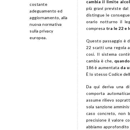
cambia il limite alco
costante
più gravi previste dal 
adeguamento ed
distingue le conseguen
aggiornamento, alla
orario notturno il le
nuova normativa
compresa
tra le 22 e l
sulla privacy
europea.
Questo passaggio è de
22 scatti una regola 
così. Il sistema conti
cambia è che,
quando 
186 è aumentata
da u
È lo stesso Codice del
Da qui deriva una di
comporta automatica
assume rilievo soprattu
sola sanzione amminist
caso concreto, non ba
precisione il valore co
abbiamo approfondito 