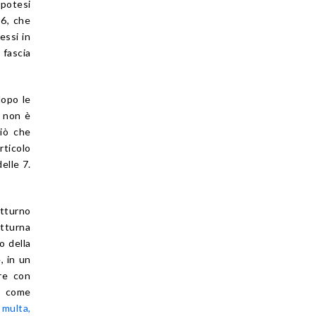
ipotesi
86, che
essi in
 fascia
dopo le
à non è
ciò che
rticolo
elle 7.
tturno
tturna
o della
, in un
are con
i, come
 multa,