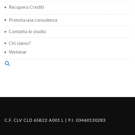
Recupero Crediti
Prenota una consulenza
Contatta lo studio
Chi siamo?
Webinar
Search
for:
Search Button
C.F. CLV CLD 65B22 A001 L | P.I. 03460130283