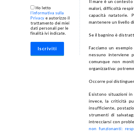
Il mare è un contesto 
Ho letto
malori, difficoltà resp
l’informativa sulla
capacità natatorie. 
Privacy
e autorizzo il
mantenere un livello d
trattamento dei miei
dati personali per le
finalità ivi indicate.
Se il bagnino è distrat
Facciamo un esempio m
nessuno interviene p
comunque non monito
organizzativa: potremm
Occorre poi distinguere
Esistono situazioni in
invece, la criticità 
insufficiente, postazi
strumenti di salvatag
intrecciarsi con prob
non funzionanti: resp