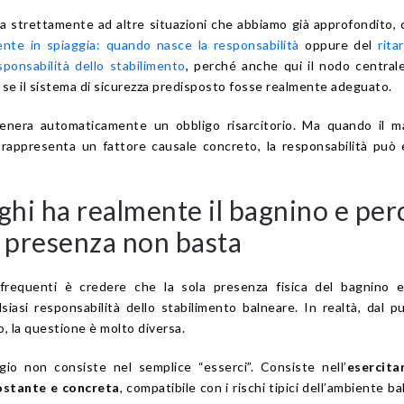
a strettamente ad altre situazioni che abbiamo già approfondito, 
nte in spiaggia: quando nasce la responsabilità
oppure del
rita
ponsabilità dello stabilimento
, perché anche qui il nodo central
 se il sistema di sicurezza predisposto fosse realmente adeguato.
enera automaticamente un obbligo risarcitorio. Ma quando il m
 rappresenta un fattore causale concreto, la responsabilità può
ghi ha realmente il bagnino e per
e presenza non basta
 frequenti è credere che la sola presenza fisica del bagnino e
iasi responsabilità dello stabilimento balneare. In realtà, dal p
co, la questione è molto diversa.
aggio non consiste nel semplice “esserci”. Consiste nell’
esercita
costante e concreta
, compatibile con i rischi tipici dell’ambiente ba