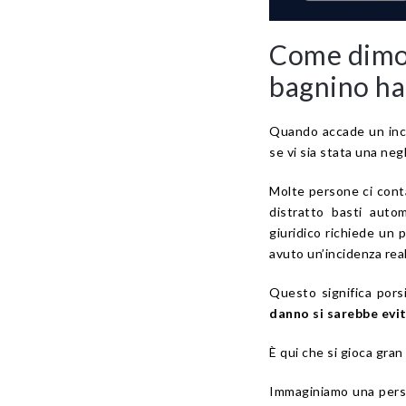
Come dimos
bagnino ha
Quando accade un inci
se vi sia stata una neg
Molte persone ci conta
distratto basti auto
giuridico richiede un 
avuto un’incidenza rea
Questo significa por
danno si sarebbe evi
È qui che si gioca gran 
Immaginiamo una perso