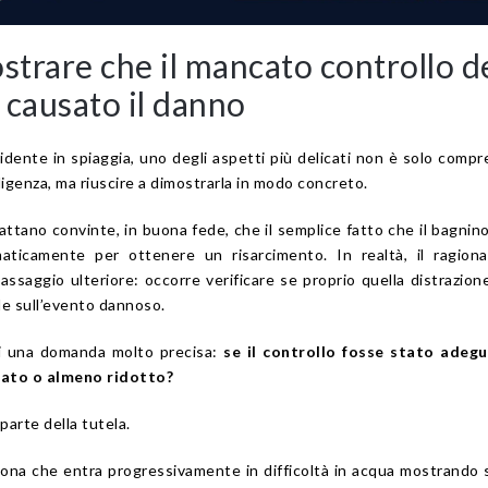
trare che il mancato controllo d
 causato il danno
dente in spiaggia, uno degli aspetti più delicati non è solo comp
ligenza, ma riuscire a dimostrarla in modo concreto.
ttano convinte, in buona fede, che il semplice fatto che il bagnin
maticamente per ottenere un risarcimento. In realtà, il ragion
passaggio ulteriore: occorre verificare se proprio quella distrazion
le sull’evento dannoso.
si una domanda molto precisa:
se il controllo fosse stato adegu
tato o almeno ridotto?
parte della tutela.
na che entra progressivamente in difficoltà in acqua mostrando 