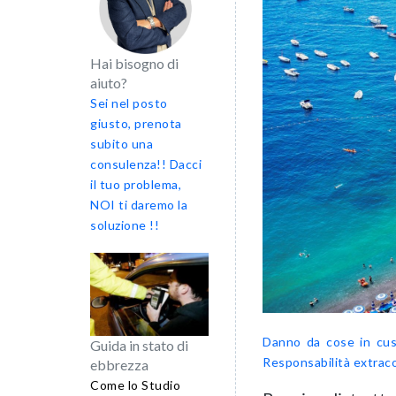
Hai bisogno di
aiuto?
Sei nel posto
giusto, prenota
subito una
consulenza!! Dacci
il tuo problema,
NOI ti daremo la
soluzione !!
Danno da cose in cus
Guida in stato di
Responsabilità extrac
ebbrezza
Come lo Studio