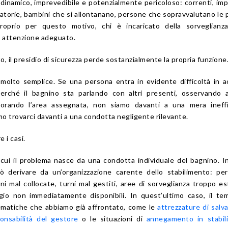
dinamico, imprevedibile e potenzialmente pericoloso: correnti, imp
iratorie, bambini che si allontanano, persone che sopravvalutano le 
Proprio per questo motivo, chi è incaricato della sorveglianz
i attenzione adeguato.
to, il presidio di sicurezza perde sostanzialmente la propria funzione
olto semplice. Se una persona entra in evidente difficoltà in 
erché il bagnino sta parlando con altri presenti, osservando a
rando l’area assegnata, non siamo davanti a una mera ineffi
o trovarci davanti a una condotta negligente rilevante.
 i casi.
 cui il problema nasce da una condotta individuale del bagnino. In
può derivare da un’organizzazione carente dello stabilimento: pe
oni mal collocate, turni mal gestiti, aree di sorveglianza troppo e
gio non immediatamente disponibili. In quest’ultimo caso, il t
lematiche che abbiamo già affrontato, come le
attrezzature di salv
onsabilità del gestore
o le situazioni di
annegamento in stabil