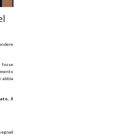
el
rendere
o fosse
amento
e abbia
ato, il
segnali