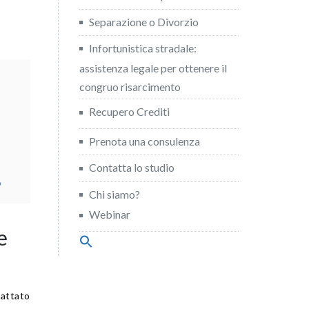
Separazione o Divorzio
Infortunistica stradale:
assistenza legale per ottenere il
congruo risarcimento
Recupero Crediti
Prenota una consulenza
Contatta lo studio
o
Chi siamo?
Webinar
e
Search
for:
Search Button
rattato