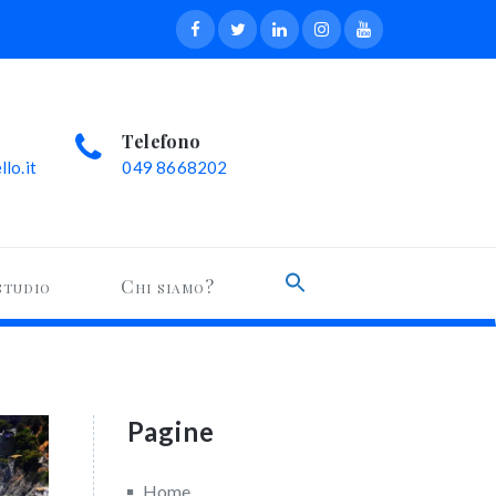
Telefono
lo.it
049 8668202
Search
studio
Chi siamo?
for:
Search Button
Pagine
Home