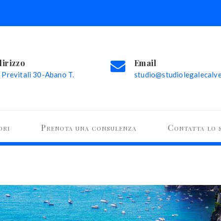
dirizzo
Email
 Previtali 30-Abano T.
studio@studiolegalecalvel
ori
Prenota una consulenza
Contatta lo 