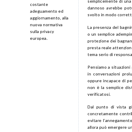
semplicemente di una f
costante
dannoso avrebbe potut
adeguamento ed
svolto in modo corrett
aggiornamento, alla
nuova normativa
La presenza del bagni
sulla privacy
o un semplice adempime
europea.
protezione dei bagnan
presta reale attenzion
tema serio di responsab
Pensiamo a situazioni 
in conversazioni prol
oppure incapace di per
non è la semplice dis
verificatosi.
Dal punto di vista g
concretamente contri
evitare l’annegamento
allora può emergere un