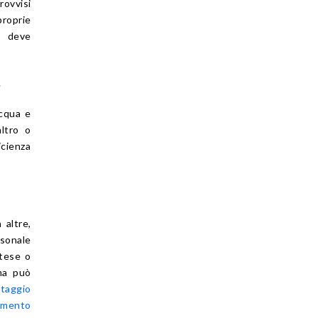
rovvisi
proprie
a deve
.
acqua e
ltro o
cienza
 altre,
rsonale
stese o
ema può
ataggio
imento