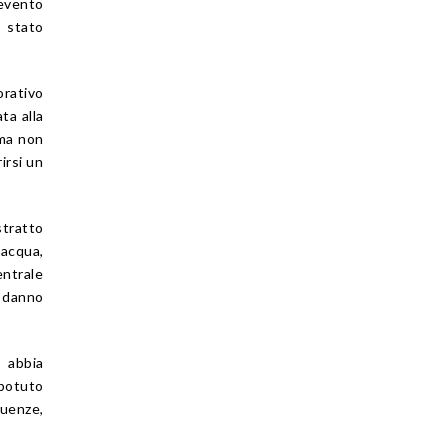
 evento
e stato
orativo
ta alla
 ma non
irsi un
stratto
 acqua,
entrale
l danno
 abbia
potuto
guenze,