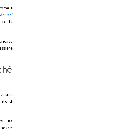
come il
rdo nei
e resta
ancato
 essere
ché
scluda
unto di
re una
lneare.