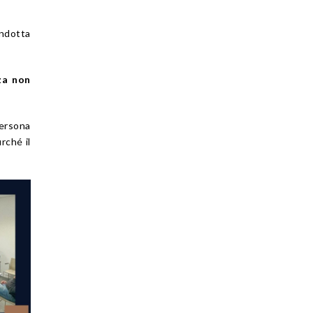
ondotta
za non
persona
urché il