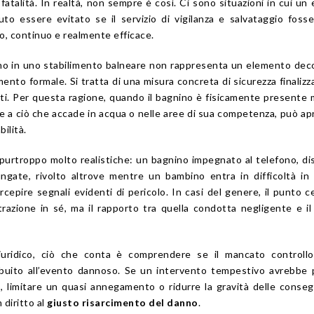
atalità. In realtà, non sempre è così. Ci sono situazioni in cui un
o essere evitato se il servizio di vigilanza e salvataggio foss
o, continuo e realmente efficace.
no in uno stabilimento balneare non rappresenta un elemento dec
nto formale. Si tratta di una misura concreta di sicurezza finalizza
ti. Per questa ragione, quando il bagnino è fisicamente presente
e a ciò che accade in acqua o nelle aree di sua competenza, può apr
ilità.
purtroppo molto realistiche: un bagnino impegnato al telefono, di
ungate, rivolto altrove mentre un bambino entra in difficoltà in
cepire segnali evidenti di pericolo. In casi del genere, il punto c
trazione in sé, ma il rapporto tra quella condotta negligente e i
iuridico, ciò che conta è comprendere se il mancato controllo
buito all’evento dannoso. Se un intervento tempestivo avrebbe 
, limitare un quasi annegamento o ridurre la gravità delle conse
 diritto al
giusto risarcimento del danno
.