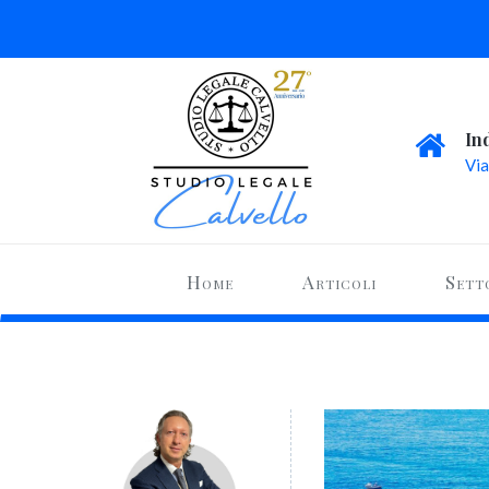
In
Via
Home
Articoli
Sett