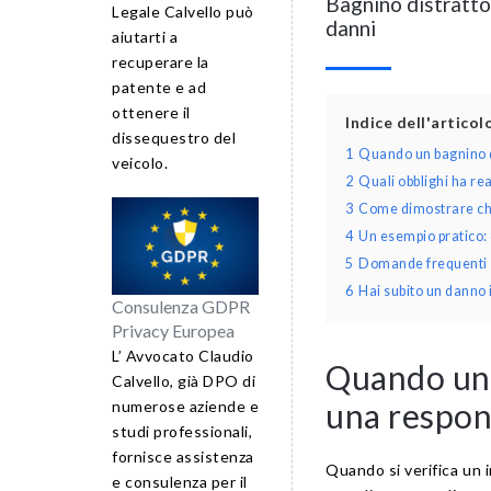
Bagnino distratto 
Legale Calvello può
danni
aiutarti a
recuperare la
patente e ad
ottenere il
Indice dell'artico
dissequestro del
1
Quando un bagnino di
veicolo.
2
Quali obblighi ha re
3
Come dimostrare che
4
Un esempio pratico:
5
Domande frequenti su
6
Hai subito un danno 
Consulenza GDPR
Privacy Europea
L’ Avvocato Claudio
Quando un 
Calvello, già DPO di
una respons
numerose aziende e
studi professionali,
fornisce assistenza
Quando si verifica un 
e consulenza per il