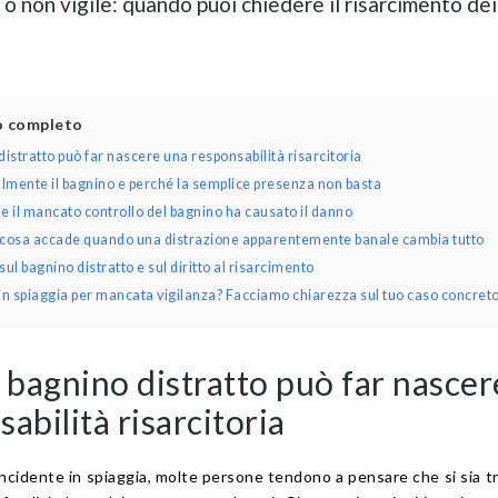
o non vigile: quando puoi chiedere il risarcimento dei
lo completo
stratto può far nascere una responsabilità risarcitoria
almente il bagnino e perché la semplice presenza non basta
 il mancato controllo del bagnino ha causato il danno
 cosa accade quando una distrazione apparentemente banale cambia tutto
l bagnino distratto e sul diritto al risarcimento
in spiaggia per mancata vigilanza? Facciamo chiarezza sul tuo caso concret
bagnino distratto può far nascer
abilità risarcitoria
incidente in spiaggia, molte persone tendono a pensare che si sia t