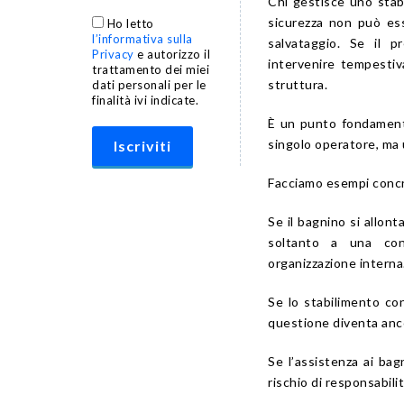
Chi gestisce uno stabi
sicurezza non può ess
Ho letto
l’informativa sulla
salvataggio. Se il p
Privacy
e autorizzo il
intervenire tempestiv
trattamento dei miei
struttura.
dati personali per le
finalità ivi indicate.
È un punto fondamenta
singolo operatore, ma
Facciamo esempi concr
Se il bagnino si allon
soltanto a una con
organizzazione interna
Se lo stabilimento con
questione diventa anco
Se l’assistenza ai bag
rischio di responsabili