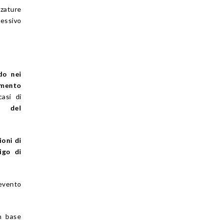
zzature
lessivo
do nei
ento
asi di
à del
ioni di
igo di
’evento
n base