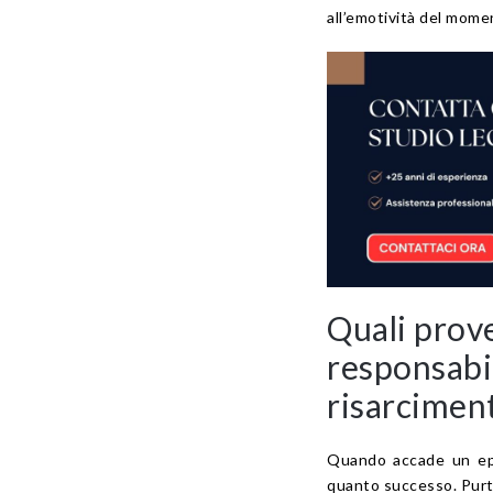
all’emotività del momen
Quali prov
responsabi
risarcimen
Quando accade un epi
quanto successo. Purtr