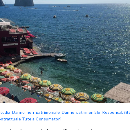
todia
Danno non patrimoniale
Danno patrimoniale
Responsabilità
ontrattuale
Tutela Consumatori