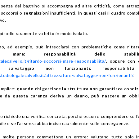
ssenza del bagnino si accompagna ad altre criticità, come attre
 soccorsi o segnalazioni insufficienti. In questi casi il quadro comp
vo.
episodio raramente va letto in modo isolato.
no, ad esempio, può intrecciarsi con problematiche come
ritar
 mare: responsabilità dello stabilim
lecalvello.it/ritardo-soccorsi-mare-responsabilita/
, oppure con c
i salvataggio non funzionanti: responsabilit
tudiolegalecalvello.it/attrezzature-salvataggio-non-funzionanti/
.
semplice:
quando chi gestisce la struttura non garantisce condiz
e da questa carenza deriva un danno, può nascere un obbl
o richiede una verifica concreta, perché occorre comprendere se l
ile o se l’assenza abbia inciso causalmente sulle conseguenze.
e molte persone commettono un errore: valutano tutto solo i