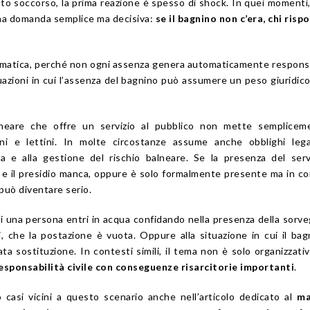
 soccorso, la prima reazione è spesso di shock. In quei momenti
na domanda semplice ma decisiva:
se il bagnino non c’era, chi risp
omatica, perché non ogni assenza genera automaticamente responsa
uazioni in cui l’assenza del bagnino può assumere un peso giuridic
lneare che offre un servizio al pubblico non mette semplicem
oni e lettini. In molte circostanze assume anche obblighi lega
nza e alla gestione del rischio balneare. Se la presenza del serv
a e il presidio manca, oppure è solo formalmente presente ma in c
 può diventare serio.
i una persona entri in acqua confidando nella presenza della sorve
, che la postazione è vuota. Oppure alla situazione in cui il bag
ta sostituzione. In contesti simili, il tema non è solo organizzati
esponsabilità civile con conseguenze risarcitorie importanti
.
casi vicini a questo scenario anche nell’articolo dedicato al
ma