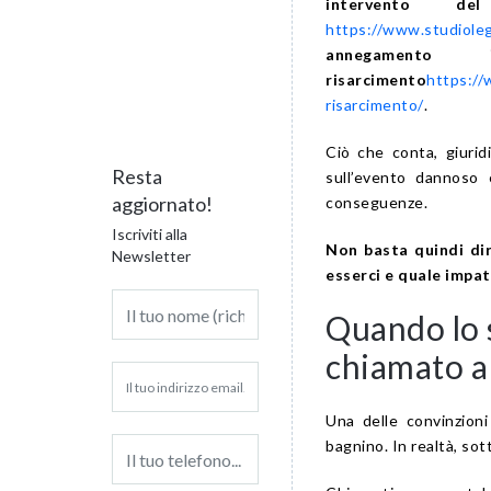
intervento d
https://www.studioleg
annegamento 
risarcimento
https://
risarcimento/
.
Ciò che conta, giuri
Resta
sull’evento dannoso
aggiornato!
conseguenze.
Iscriviti alla
Non basta quindi dir
Newsletter
esserci e quale impat
Quando lo 
chiamato a
Una delle convinzioni
bagnino. In realtà, sott