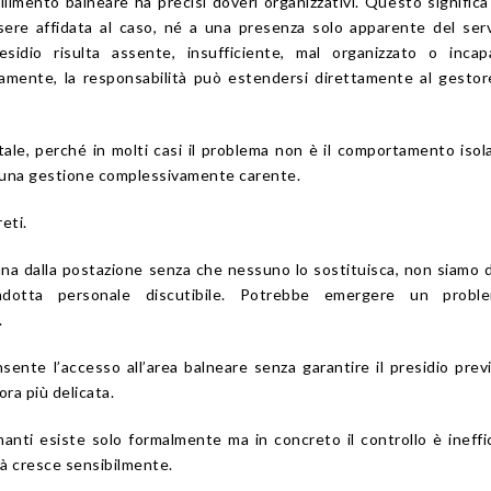
limento balneare ha precisi doveri organizzativi. Questo significa
ere affidata al caso, né a una presenza solo apparente del serv
residio risulta assente, insufficiente, mal organizzato o inca
amente, la responsabilità può estendersi direttamente al gestor
le, perché in molti casi il problema non è il comportamento isol
 una gestione complessivamente carente.
eti.
tana dalla postazione senza che nessuno lo sostituisca, non siamo 
dotta personale discutibile. Potrebbe emergere un probl
.
sente l’accesso all’area balneare senza garantire il presidio previ
ra più delicata.
nanti esiste solo formalmente ma in concreto il controllo è ineffic
tà cresce sensibilmente.