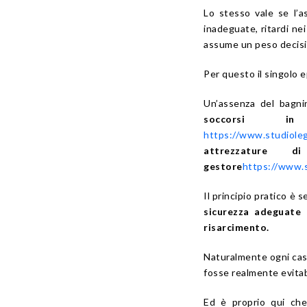
Lo stesso vale se l’a
inadeguate, ritardi nei
assume un peso decisi
Per questo il singolo 
Un’assenza del bagni
soccorsi in
https://www.studiolega
attrezzature d
gestore
https://www.s
Il principio pratico è 
sicurezza adeguate 
risarcimento.
Naturalmente ogni cas
fosse realmente evitab
Ed è proprio qui ch