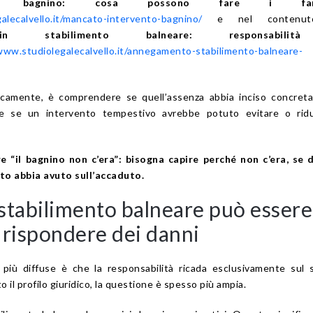
el bagnino: cosa possono fare i famil
alecalvello.it/mancato-intervento-bagnino/
e nel contenut
in stabilimento balneare: responsabili
www.studiolegalecalvello.it/annegamento-stabilimento-balneare-
dicamente, è comprendere se quell’assenza abbia inciso concret
 e se un intervento tempestivo avrebbe potuto evitare o ridu
e “il bagnino non c’era”: bisogna capire perché non c’era, se 
to abbia avuto sull’accaduto.
stabilimento balneare può essere
 rispondere dei danni
 più diffuse è che la responsabilità ricada esclusivamente sul 
o il profilo giuridico, la questione è spesso più ampia.