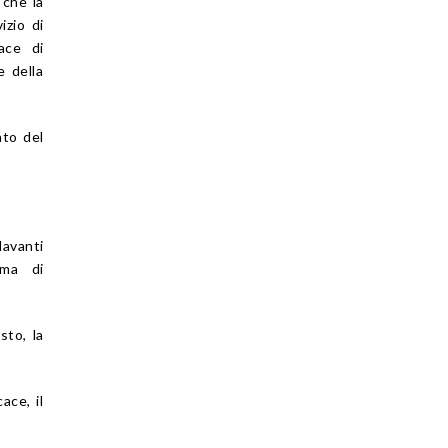
 che la
izio di
pace di
e della
ato del
davanti
ema di
sto, la
ace, il