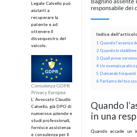
Bagnino assente i
Legale Calvello può
responsabile dei 
aiutarti a
recuperare la
patente e ad
ottenere il
Indice dell'artico
dissequestro del
1
Quando l’assenza de
veicolo.
2
Quando lo stabilime
3
Quali prove servono
4
Un esempio pratico p
5
Domande frequenti s
6
Parliamo del tuo cas
Consulenza GDPR
Privacy Europea
L’ Avvocato Claudio
Quando l’a
Calvello, già DPO di
in una resp
numerose aziende e
studi professionali,
fornisce assistenza
Quando accade un in
e consulenza per il