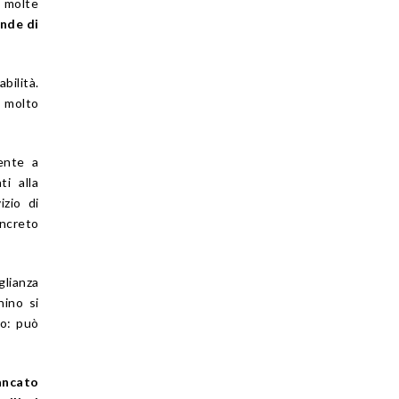
, molte
onde di
bilità.
o molto
ente a
ti alla
izio di
oncreto
glianza
nino si
vo: può
ncato