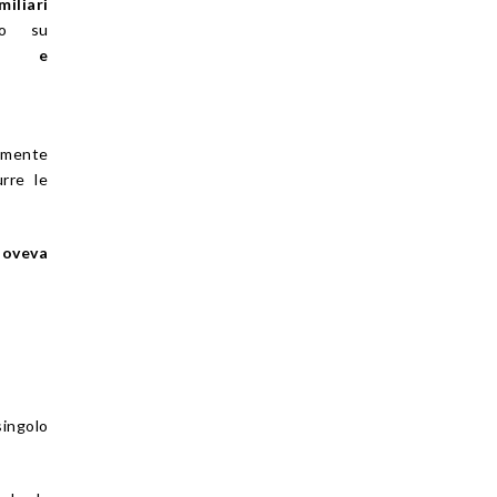
iari
o su
tà e
amente
rre le
doveva
singolo