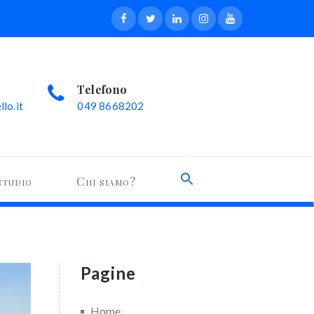
Telefono
lo.it
049 8668202
Search
studio
Chi siamo?
for:
Search Button
Pagine
Home