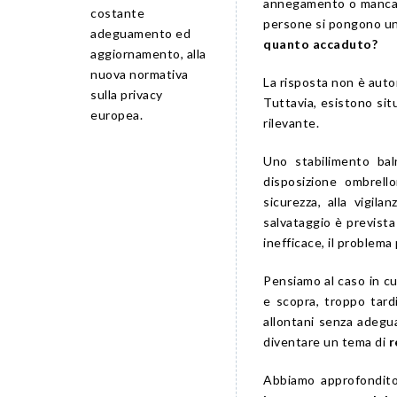
annegamento o mancato
costante
persone si pongono u
adeguamento ed
quanto accaduto?
aggiornamento, alla
nuova normativa
La risposta non è aut
sulla privacy
Tuttavia, esistono sit
europea.
rilevante.
Uno stabilimento ba
disposizione ombrell
sicurezza, alla vigila
salvataggio è previst
inefficace, il problema
Pensiamo al caso in cu
e scopra, troppo tardi
allontani senza adegua
diventare un tema di
r
Abbiamo approfondito 