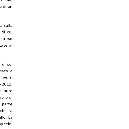
e di un
a sulla
 di cui
ompreso
tate al
 di cui
nato la
 avere
6.2012,
re pure
voro di
a parte
 che la
llo. La
specie,