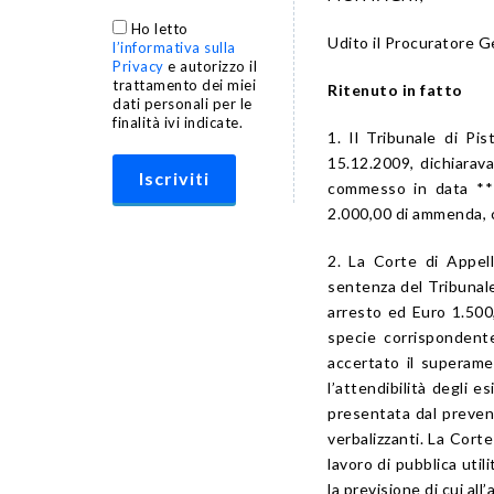
Ho letto
Udito il Procuratore Ge
l’informativa sulla
Privacy
e autorizzo il
trattamento dei miei
Ritenuto in fatto
dati personali per le
finalità ivi indicate.
1. Il Tribunale di P
15.12.2009, dichiarava
commesso in data ***
2.000,00 di ammenda, c
2. La Corte di Appell
sentenza del Tribunale
arresto ed Euro 1.500,
specie corrispondent
accertato il superamen
l’attendibilità degli 
presentata dal prevenu
verbalizzanti. La Corte
lavoro di pubblica uti
la previsione di cui all