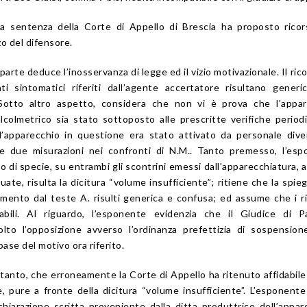
ta sentenza della Corte di Appello di Brescia ha proposto rico
zo del difensore.
 parte deduce l’inosservanza di legge ed il vizio motivazionale. Il ric
ti sintomatici riferiti dall’agente accertatore risultano generi
 Sotto altro aspetto, considera che non vi è prova che l’appar
 alcolmetrico sia stato sottoposto alle prescritte verifiche periodi
 l’apparecchio in questione era stato attivato da personale div
le due misurazioni nei confronti di N.M.. Tanto premesso, l’es
o di specie, su entrambi gli scontrini emessi dall’apparecchiatura, al
ate, risulta la dicitura “volume insufficiente”; ritiene che la spie
imento dal teste A. risulti generica e confusa; ed assume che i ri
zzabili. Al riguardo, l’esponente evidenzia che il Giudice di 
o l’opposizione avverso l’ordinanza prefettizia di sospensione
base del motivo ora riferito.
ertanto, che erroneamente la Corte di Appello ha ritenuto affidabile 
, pure a fronte della dicitura “volume insufficiente”. L’esponente
hiarazione scritta proveniente dalla ditta produttrice dell’appar