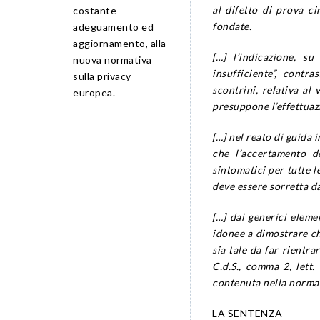
al difetto di prova ci
costante
fondate.
adeguamento ed
aggiornamento, alla
[…] l’indicazione, su
nuova normativa
insufficiente”, contr
sulla privacy
scontrini, relativa al
europea.
presuppone l’effettuaz
[…] nel reato di guida 
che l’accertamento d
sintomatici per tutte le
deve essere sorretta d
[…] dai generici eleme
idonee a dimostrare ch
sia tale da far rientra
C.d.S., comma 2, lett.
contenuta nella norma d
LA SENTENZA