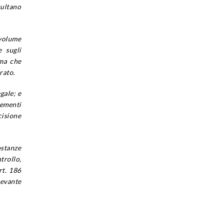
sultano
“volume
e sugli
ima che
rato.
gale; e
ementi
cisione
ostanze
trollo,
rt. 186
levante