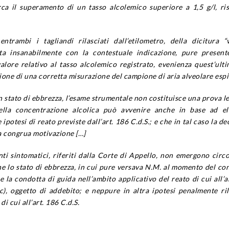
rca il superamento di un tasso alcolemico superiore a 1,5 g/l, ri
 entrambi i tagliandi rilasciati dall’etilometro, della dicitura 
asta insanabilmente con la contestuale indicazione, pure present
 valore relativo al tasso alcolemico registrato, evenienza quest’ult
ione di una corretta misurazione del campione di aria alveolare espi
in stato di ebbrezza, l’esame strumentale non costituisce una prova le
ella concentrazione alcolica può avvenire anche in base ad el
 ipotesi di reato previste dall’art. 186 C.d.S.; e che in tal caso la de
a congrua motivazione […]
nti sintomatici, riferiti dalla Corte di Appello, non emergono circ
e lo stato di ebbrezza, in cui pure versava N.M. al momento del con
re la condotta di guida nell’ambito applicativo del reato di cui all’a
 c), oggetto di addebito; e neppure in altra ipotesi penalmente ri
i cui all’art. 186 C.d.S.