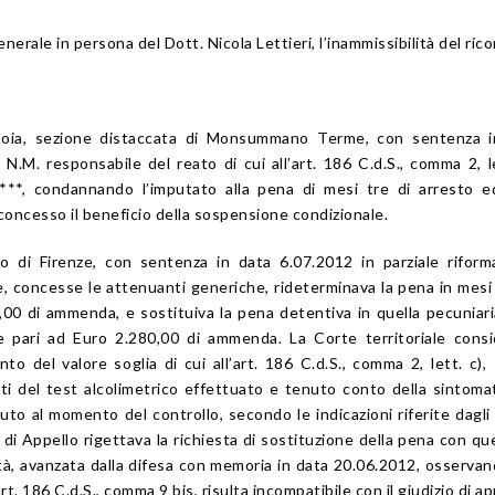
nerale in persona del Dott. Nicola Lettieri, l’inammissibilità del rico
istoia, sezione distaccata di Monsummano Terme, con sentenza i
 N.M. responsabile del reato di cui all’art. 186 C.d.S., comma 2, le
**, condannando l’imputato alla pena di mesi tre di arresto e
oncesso il beneficio della sospensione condizionale.
o di Firenze, con sentenza in data 6.07.2012 in parziale riform
, concesse le attenuanti generiche, rideterminava la pena in mesi
00 di ammenda, e sostituiva la pena detentiva in quella pecuniari
e pari ad Euro 2.280,00 di ammenda. La Corte territoriale cons
to del valore soglia di cui all’art. 186 C.d.S., comma 2, lett. c),
esiti del test alcolimetrico effettuato e tenuto conto della sintoma
to al momento del controllo, secondo le indicazioni riferite dagli
 di Appello rigettava la richiesta di sostituzione della pena con que
lità, avanzata dalla difesa con memoria in data 20.06.2012, osserva
’art. 186 C.d.S., comma 9 bis, risulta incompatibile con il giudizio di ap