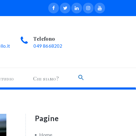
Telefono
lo.it
049 8668202
Search
studio
Chi siamo?
for:
Search Button
Pagine
Home