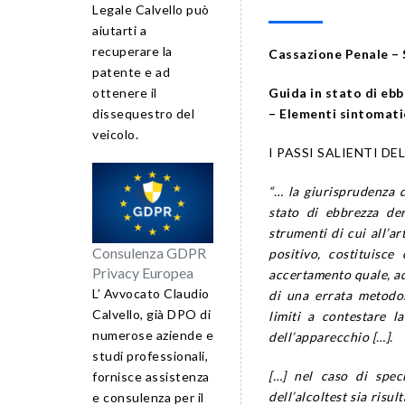
Legale Calvello può
aiutarti a
recuperare la
Cassazione Penale – 
patente e ad
ottenere il
Guida in stato di eb
dissequestro del
– Elementi sintomati
veicolo.
I PASSI SALIENTI D
“… la giurisprudenza d
stato di ebbrezza der
strumenti di cui all’ar
Consulenza GDPR
positivo, costituisce
Privacy Europea
accertamento quale, ad 
L’ Avvocato Claudio
di una errata metodol
Calvello, già DPO di
limiti a contestare l
numerose aziende e
dell’apparecchio […].
studi professionali,
[…] nel caso di spec
fornisce assistenza
dell’alcoltest sia risul
e consulenza per il