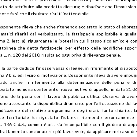
cato da attribuire alla predetta dicitura; e ribadisce che l’immission
nte fa sì che il risultato risulti inattendibile.
’esponente rileva che anche ritenendo acclarato lo stato di ebbrezz
matici riferiti dai verbalizzanti, la fattispecie applicabile è quella
mma 2, lett. a), riguardante le ipotesi in cui il tasso alcolemico è c
ottolinea che detta fattispecie, per effetto delle modifiche appor
a L. n. 120 del 2010, risulta ad oggi priva di rilevanza penale.
la parte deduce l’inosservanza di legge, in riferimento al disposto
mma 9 bis, ed il vizio di motivazione. L’esponente rileva di avere impug
ado anche in riferimento alla determinazione delle pena e di
itato memoria contenente nuovo motivo di appello, in data 21.0
ione della pena con il lavoro di pubblica utilità. Osserva di ave
e attestante la disponibilità di un ente per l’effettuazione del la
indicazione del relativo programma e degli orari. Tanto chiarito, l
te territoriale ha rigettato l’istanza, ritenendo erroneamente
rt. 186 C.d.S., comma 9 bis, sia incompatibile con il giudizio di appe
 trattamento sanzionatorio più favorevole, da applicare nel caso di 