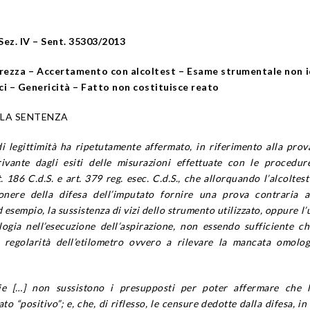
Sez. IV – Sent. 35303/2013
brezza – Accertamento con alcoltest – Esame strumentale non 
ci – Genericità – Fatto non costituisce reato
ELLA SENTENZA
i legittimità ha ripetutamente affermato, in riferimento alla prov
ivante dagli esiti delle misurazioni effettuate con le procedur
t. 186 C.d.S. e art. 379 reg. esec. C.d.S., che allorquando l’alcoltest 
 onere della difesa dell’imputato fornire una prova contraria 
esempio, la sussistenza di vizi dello strumento utilizzato, oppure l’u
ogia nell’esecuzione dell’aspirazione, non essendo sufficiente ch
a regolarità dell’etilometro ovvero a rilevare la mancata omolo
ie […] non sussistono i presupposti per poter affermare che l
tato “positivo”; e, che, di riflesso, le censure dedotte dalla difesa, i