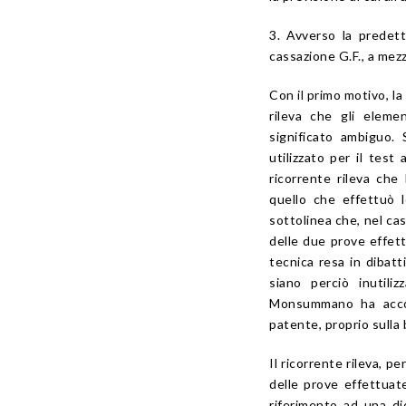
3. Avverso la predet
cassazione G.F., a mez
Con il primo motivo, la
rileva che gli elemen
significato ambiguo.
utilizzato per il test
ricorrente rileva che
quello che effettuò 
sottolinea che, nel cas
delle due prove effettu
tecnica resa in dibatt
siano perciò inutili
Monsummano ha accolt
patente, proprio sulla 
Il ricorrente rileva, p
delle prove effettuate
riferimento ad una dic