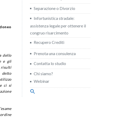
Separazione o Divorzio
Infortunistica stradale:
assistenza legale per ottenere il
idoneo
congruo risarcimento
Recupero Crediti
Prenota una consulenza
a dello
e e gli
Contatta lo studio
risulti
Chi siamo?
a detto
tilizzo
Webinar
e ci si
gazione
Search
for:
Search Button
’esame
n ordine