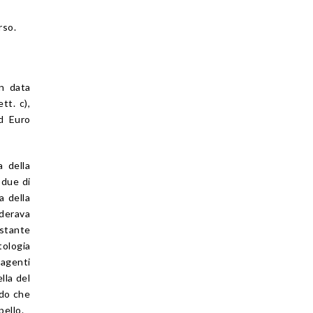
rso.
n data
tt. c),
d Euro
a della
 due di
a della
iderava
 stante
tologia
 agenti
lla del
ndo che
pello.