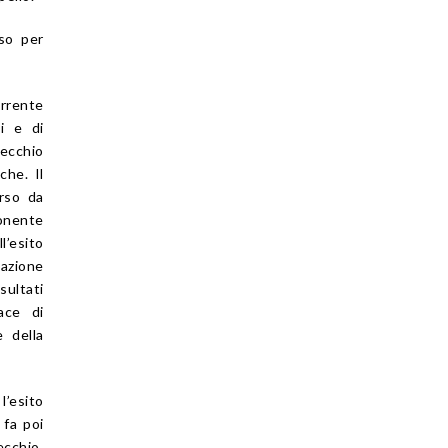
rso per
orrente
ci e di
ecchio
che. Il
erso da
ponente
l’esito
gazione
sultati
Pace di
 della
l’esito
 fa poi
ecchio,