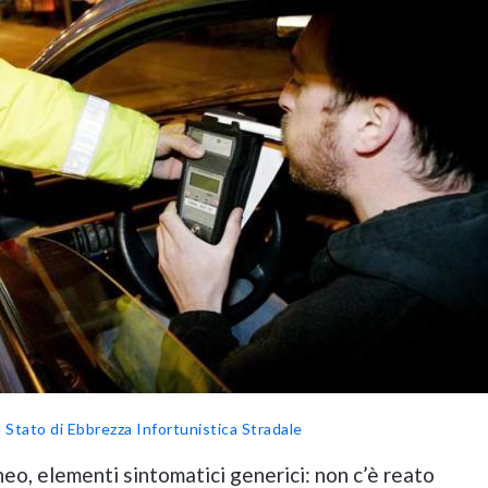
n Stato di Ebbrezza
Infortunistica Stradale
eo, elementi sintomatici generici: non c’è reato